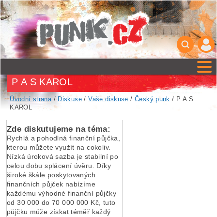
P A S KAROL
Úvodní strana
/
Diskuse
/
Vaše diskuse
/
Český punk
/ P A S
KAROL
Zde diskutujeme na téma:
Rychlá a pohodlná finanční půjčka,
kterou můžete využít na cokoliv.
Nízká úroková sazba je stabilní po
celou dobu splácení úvěru. Díky
široké škále poskytovaných
finančních půjček nabízíme
každému výhodné finanční půjčky
od 30 000 do 70 000 000 Kč, tuto
půjčku může získat téměř každý