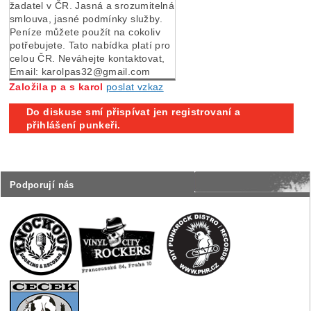
žadatel v ČR. Jasná a srozumitelná
smlouva, jasné podmínky služby.
Peníze můžete použít na cokoliv
potřebujete. Tato nabídka platí pro
celou ČR. Neváhejte kontaktovat,
Email: karolpas32@gmail.com
Založila p a s karol
poslat vzkaz
Do diskuse smí přispívat jen registrovaní a
přihlášení punkeři.
Podporují nás