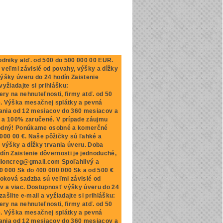
dniky atď. od 500 do 500 000 00 EUR.
veľmi závislé od povahy, výšky a dĺžky
ýšky úveru do 24 hodín Zaistenie
yžiadajte si prihlášku:
 na nehnuteľnosti, firmy atď. od 50
e. Výška mesačnej splátky a pevná
cania od 12 mesiacov do 360 mesiacov a
e a 100% zaručené. V prípade záujmu
ryhodný! Ponúkame osobné a komerčné
 000 00 €. Naše pôžičky sú ľahké a
 výšky a dĺžky trvania úveru. Doba
ín Zaistenie dôvernosti je jednoduché,
dalioncreg@gmail.com Spoľahlivý a
 000 Sk do 400 000 000 Sk a od 500 €
roková sadzba sú veľmi závislé od
v a viac. Dostupnosť výšky úveru do 24
šlite e-mail a vyžiadajte si prihlášku:
 na nehnuteľnosti, firmy atď. od 50
e. Výška mesačnej splátky a pevná
cania od 12 mesiacov do 360 mesiacov a