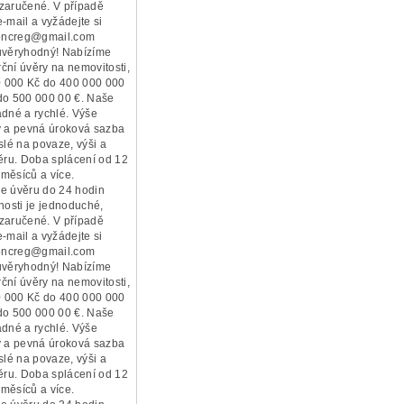
zaručené. V případě
-mail a vyžádejte si
ioncreg@gmail.com
ůvěryhodný! Nabízíme
ční úvěry na nemovitosti,
10 000 Kč do 400 000 000
do 500 000 00 €. Naše
adné a rychlé. Výše
y a pevná úroková sazba
slé na povaze, výši a
věru. Doba splácení od 12
měsíců a více.
e úvěru do 24 hodin
nosti je jednoduché,
zaručené. V případě
-mail a vyžádejte si
ioncreg@gmail.com
ůvěryhodný! Nabízíme
ční úvěry na nemovitosti,
50 000 Kč do 400 000 000
do 500 000 00 €. Naše
adné a rychlé. Výše
y a pevná úroková sazba
slé na povaze, výši a
věru. Doba splácení od 12
měsíců a více.