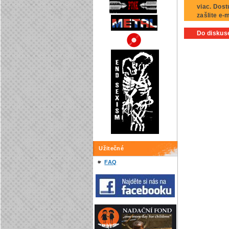
viac. Dost
zašlite e-
Do diskuse
Užitečné
FAQ