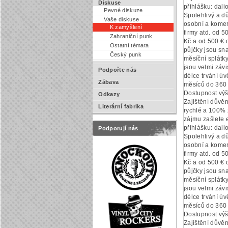
Diskuse
přihlášku: dal
Pevné diskuze
Spolehlivý a d
Vaše diskuse
osobní a komer
K zamyšlení
firmy atd. od 
Zahraniční punk
Kč a od 500 € 
Ostatní témata
půjčky jsou sn
Český punk
měsíční splátk
jsou velmi závi
Podpořte nás
délce trvání ú
Zábava
měsíců do 360 
Dostupnost výš
Odkazy
Zajištění důvěr
Literární fabrika
rychlé a 100% 
zájmu zašlete e
přihlášku: dal
Podporují nás
Spolehlivý a d
osobní a komer
firmy atd. od 
Kč a od 500 € 
půjčky jsou sn
měsíční splátk
jsou velmi závi
délce trvání ú
měsíců do 360 
Dostupnost výš
Zajištění důvěr