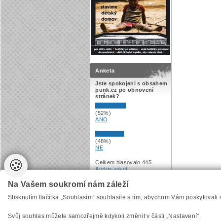
Anketa
Jste spokojeni s obsahem
punk.cz po obnovení
stránek?
(52%)
ANO
(48%)
NE
🍪
Celkem hlasovalo 445.
Archiv anket
.
Na Vašem soukromí nám záleží
Vytvořilo
Anawe
, provozuje Anawe a Špína
Stisknutím tlačítka „Souhlasím“ souhlasíte s tím, abychom Vám poskytovali
Svůj souhlas můžete samozřejmě kdykoli změnit v části „Nastavení“.