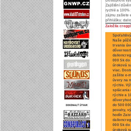
Dostupnost výš
Zajištění důvěr
rychlé a 100% 
zájmu zašlete e
přihlášku: dal
Založila cregg
Spoľahliv
Naše pôžič
trvania úv
dôvernosti
dalioncre
000 Sk do 
úroková sa
viac. Dost
zašlite e
úvery na n
rýchle. Vý
splácania 
rýchle a 1
dôveryhod
do 500 000
povahy, v
hodín Zais
dalioncre
000 Sk do 
úroková sa