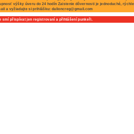
upnosť výšky úveru do 24 hodín Zaistenie dôvernosti je jednoduché, rýchl
mail a vyžiadajte si prihlášku: dalioncreg@gmail.com
 smí přispívat jen registrovaní a přihlášení punkeři.