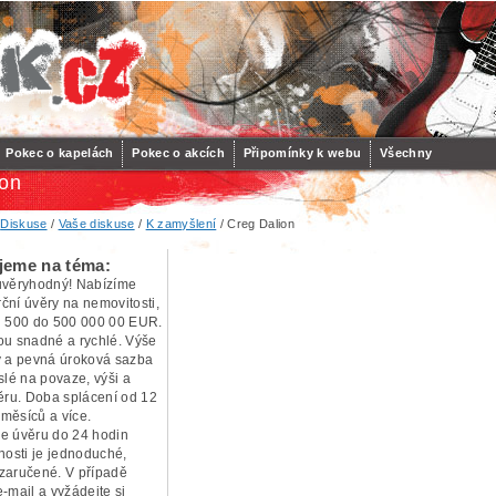
Pokec o kapelách
Pokec o akcích
Připomínky k webu
Všechny
ion
/
Diskuse
/
Vaše diskuse
/
K zamyšlení
/ Creg Dalion
jeme na téma:
ůvěryhodný! Nabízíme
ční úvěry na nemovitosti,
d 500 do 500 000 00 EUR.
ou snadné a rychlé. Výše
y a pevná úroková sazba
slé na povaze, výši a
věru. Doba splácení od 12
měsíců a více.
e úvěru do 24 hodin
nosti je jednoduché,
zaručené. V případě
-mail a vyžádejte si