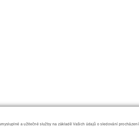
Napište nám
Prohlášení o přístupnosti
RSS
Mapa server
 smysluplné a užitečné služby na základě Vašich údajů o sledování procházen