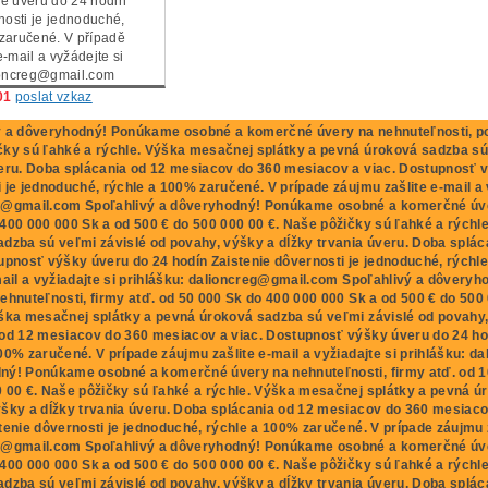
e úvěru do 24 hodin
nosti je jednoduché,
zaručené. V případě
-mail a vyžádejte si
ioncreg@gmail.com
01
poslat vzkaz
ý a dôveryhodný! Ponúkame osobné a komerčné úvery na nehnuteľnosti, po
ky sú ľahké a rýchle. Výška mesačnej splátky a pevná úroková sadzba sú 
eru. Doba splácania od 12 mesiacov do 360 mesiacov a viac. Dostupnosť v
 je jednoduché, rýchle a 100% zaručené. V prípade záujmu zašlite e-mail a v
g@gmail.com Spoľahlivý a dôveryhodný! Ponúkame osobné a komerčné úvery
400 000 000 Sk a od 500 € do 500 000 00 €. Naše pôžičky sú ľahké a rýchl
dzba sú veľmi závislé od povahy, výšky a dĺžky trvania úveru. Doba splá
upnosť výšky úveru do 24 hodín Zaistenie dôvernosti je jednoduché, rýchl
-mail a vyžiadajte si prihlášku: dalioncreg@gmail.com Spoľahlivý a dôve
ehnuteľnosti, firmy atď. od 50 000 Sk do 400 000 000 Sk a od 500 € do 500
ška mesačnej splátky a pevná úroková sadzba sú veľmi závislé od povahy,
od 12 mesiacov do 360 mesiacov a viac. Dostupnosť výšky úveru do 24 hod
00% zaručené. V prípade záujmu zašlite e-mail a vyžiadajte si prihlášku: 
ný! Ponúkame osobné a komerčné úvery na nehnuteľnosti, firmy atď. od 10
 00 €. Naše pôžičky sú ľahké a rýchle. Výška mesačnej splátky a pevná ú
ýšky a dĺžky trvania úveru. Doba splácania od 12 mesiacov do 360 mesiaco
tenie dôvernosti je jednoduché, rýchle a 100% zaručené. V prípade záujmu za
g@gmail.com Spoľahlivý a dôveryhodný! Ponúkame osobné a komerčné úvery
400 000 000 Sk a od 500 € do 500 000 00 €. Naše pôžičky sú ľahké a rýchl
dzba sú veľmi závislé od povahy, výšky a dĺžky trvania úveru. Doba splá