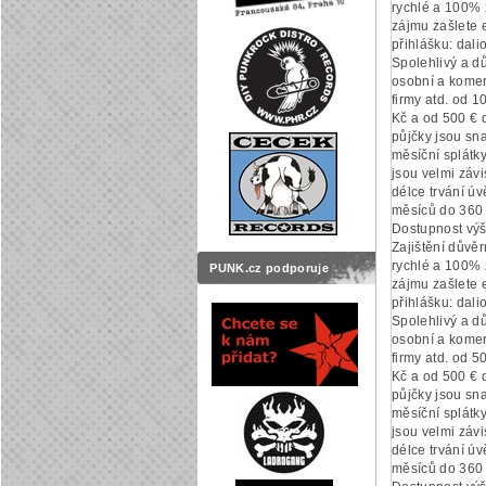
rychlé a 100% 
zájmu zašlete e
přihlášku: dal
Spolehlivý a d
osobní a komer
firmy atd. od 
Kč a od 500 € 
půjčky jsou sn
měsíční splátk
jsou velmi závi
délce trvání ú
měsíců do 360 
Dostupnost výš
Zajištění důvěr
rychlé a 100% 
PUNK.cz podporuje
zájmu zašlete e
přihlášku: dal
Spolehlivý a d
osobní a komer
firmy atd. od 
Kč a od 500 € 
půjčky jsou sn
měsíční splátk
jsou velmi závi
délce trvání ú
měsíců do 360 