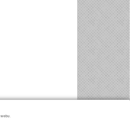
u
Hlavni reklamní banner
Nastavení cookies
í webu.