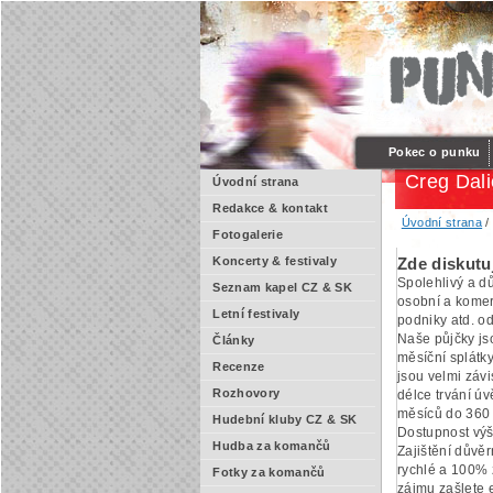
Pokec o punku
Creg Dal
Úvodní strana
Redakce & kontakt
Úvodní strana
Fotogalerie
Koncerty & festivaly
Zde diskutu
Spolehlivý a d
Seznam kapel CZ & SK
osobní a komer
Letní festivaly
podniky atd. o
Naše půjčky js
Články
měsíční splátk
Recenze
jsou velmi závi
Rozhovory
délce trvání ú
měsíců do 360 
Hudební kluby CZ & SK
Dostupnost výš
Hudba za komančů
Zajištění důvěr
rychlé a 100% 
Fotky za komančů
zájmu zašlete e