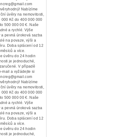
ioncreg@gmail.com
ůvěryhodný! Nabízíme
ční úvěry na nemovitosti,
50 000 Kč do 400 000 000
do 500 000 00 €. Naše
adné a rychlé. Výše
y a pevná úroková sazba
slé na povaze, výši a
věru. Doba splácení od 12
měsíců a více.
e úvěru do 24 hodin
nosti je jednoduché,
zaručené. V případě
-mail a vyžádejte si
ioncreg@gmail.com
ůvěryhodný! Nabízíme
ční úvěry na nemovitosti,
50 000 Kč do 400 000 000
do 500 000 00 €. Naše
adné a rychlé. Výše
y a pevná úroková sazba
slé na povaze, výši a
věru. Doba splácení od 12
měsíců a více.
e úvěru do 24 hodin
nosti je jednoduché,