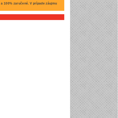
e a 100% zaručené. V prípade záujmu