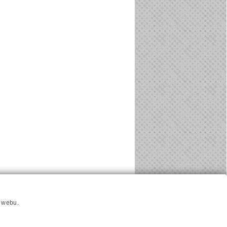
u
Hlavni reklamní banner
Nastavení cookies
í webu.