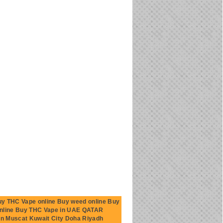
Buy THC Vape online Buy weed online Buy
 online Buy THC Vape in UAE QATAR
Muscat Kuwait City Doha Riyadh