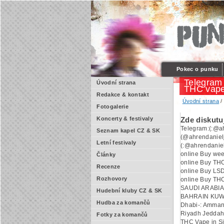
Pokec o punku
Telegram
Úvodní strana
THC vape
Redakce & kontakt
Úvodní strana
Fotogalerie
Koncerty & festivaly
Zde diskutu
Telegram:(:@ah
Seznam kapel CZ & SK
(@ahrendanielj
Letní festivaly
(:@ahrendanie
online Buy wee
Články
online Buy THC
Recenze
online Buy LSD
Rozhovory
online Buy TH
SAUDI ARABI
Hudební kluby CZ & SK
BAHRAIN KUWA
Hudba za komančů
Dhabi-: Amman
Riyadh Jedda
Fotky za komančů
THC Vape in S