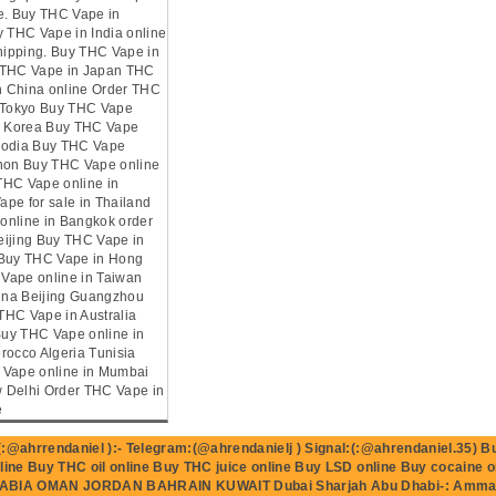
e. Buy THC Vape in
y THC Vape in India online
shipping. Buy THC Vape in
 THC Vape in Japan THC
in China online Order THC
n Tokyo Buy THC Vape
th Korea Buy THC Vape
bodia Buy THC Vape
anon Buy THC Vape online
THC Vape online in
pe for sale in Thailand
online in Bangkok order
eijing Buy THC Vape in
 Buy THC Vape in Hong
Vape online in Taiwan
na Beijing Guangzhou
HC Vape in Australia
uy THC Vape online in
rocco Algeria Tunisia
 Vape online in Mumbai
 Delhi Order THC Vape in
e
:@ahrrendaniel ):- Telegram:(@ahrendanielj ) Signal:(:@ahrendaniel.35) 
nline Buy THC oil online Buy THC juice online Buy LSD online Buy cocaine
ABIA OMAN JORDAN BAHRAIN KUWAIT Dubai Sharjah Abu Dhabi-: Amman 