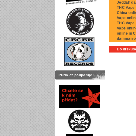
Jeddah da
THC Vape i
China onl
Vape onlin
THC Vape 
Vape onli
online in 
damman o
Do diskuse
PUNK.cz podporuje