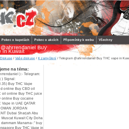
Pokec o kapelách
Pokec o akcích
Připomínky k webu
Všechny
 @ahrrendaniel Buy
 in Kuwait
/
Diskuse
/
Vaše diskuse
/
K zamyšlení
/ Telegram @ahrrendaniel Buy THC vape in Kuw
jeme na téma:
rrendaniel ):- Telegram:
 ) Signal:
l.35) Buy THC Vape
d online Buy CBD oil
 oil online Buy THC juice
 online Buy cocaine
C Vape in UAE QATAR
A OMAN JORDAN
IT Dubai Sharjah Abu
 Muscat Kuwait City Doha
h dammam Manama-:” buy
ingapore Buy THC Vape in