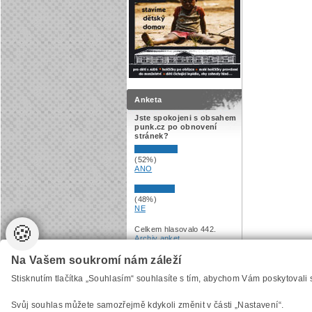
Anketa
Jste spokojeni s obsahem
punk.cz po obnovení
stránek?
(52%)
ANO
(48%)
NE
🍪
Celkem hlasovalo 442.
Archiv anket
.
Na Vašem soukromí nám záleží
Vytvořilo
Anawe
, provozuje Anawe a Špína
Stisknutím tlačítka „Souhlasím“ souhlasíte s tím, abychom Vám poskytovali
Svůj souhlas můžete samozřejmě kdykoli změnit v části „Nastavení“.