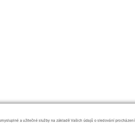
Napište nám
Prohlášení o přístupnosti
RSS
Mapa server
 smysluplné a užitečné služby na základě Vašich údajů o sledování procházen