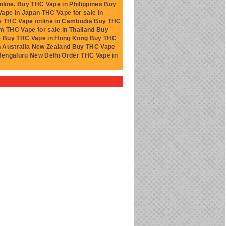
ine. Buy THC Vape in Philippines Buy
Vape in Japan THC Vape for sale in
uy THC Vape online in Cambodia Buy THC
m THC Vape for sale in Thailand Buy
ine Buy THC Vape in Hong Kong Buy THC
n Australia New Zealand Buy THC Vape
 Bengaluru New Delhi Order THC Vape in