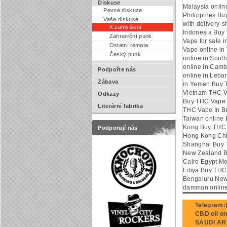
Diskuse
Malaysia onlin
Pevné diskuze
Philippines Bu
Vaše diskuse
with delivery-
K zamyšlení
Indonesia Buy
Zahraniční punk
Vape for sale 
Ostatní témata
Vape online i
Český punk
online in Sou
online in Cam
Podpořte nás
online in Leb
Zábava
in Yemen Buy 
Vietnam THC Va
Odkazy
Buy THC Vape 
Literární fabrika
THC Vape In B
Taiwan online
Kong Buy THC 
Podporují nás
Hong Kong Chi
Shanghai Buy T
New Zealand B
Cairo Egypt Mo
Libya Buy THC
Bengaluru New
damman onlin
Telegram:(
CBD oil o
SAUDI AR