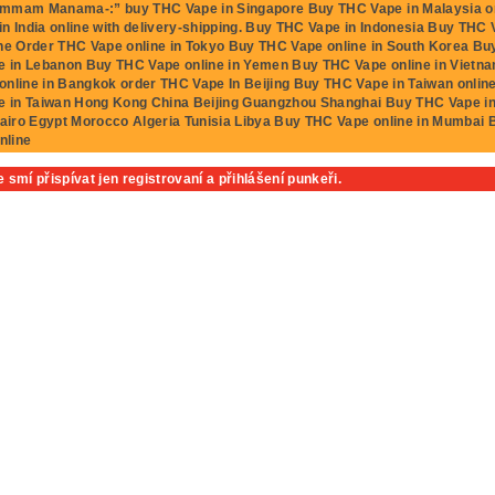
mmam Manama-:” buy THC Vape in Singapore Buy THC Vape in Malaysia onl
n India online with delivery-shipping. Buy THC Vape in Indonesia Buy THC 
ine Order THC Vape online in Tokyo Buy THC Vape online in South Korea B
e in Lebanon Buy THC Vape online in Yemen Buy THC Vape online in Vietna
online in Bangkok order THC Vape In Beijing Buy THC Vape in Taiwan onl
ne in Taiwan Hong Kong China Beijing Guangzhou Shanghai Buy THC Vape i
Cairo Egypt Morocco Algeria Tunisia Libya Buy THC Vape online in Mumbai
nline
 smí přispívat jen registrovaní a přihlášení punkeři.