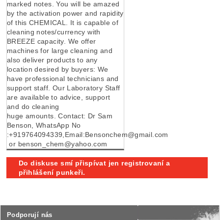
marked notes. You will be amazed
by the activation power and rapidity
of this CHEMICAL. It is capable of
cleaning notes/currency with
BREEZE capacity. We offer
machines for large cleaning and
also deliver products to any
location desired by buyers: We
have professional technicians and
support staff. Our Laboratory Staff
are available to advice, support
and do cleaning
huge amounts. Contact: Dr Sam
Benson, WhatsApp No
:+919764094339,Email:Bensonchem@gmail.com
or benson_chem@yahoo.com
Do diskuse smí přispívat jen registrovaní a
přihlášení punkeři.
Podporují nás