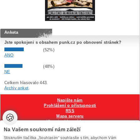
Anketa
Jste spokojeni s obsahem punk.cz po obnovení stránek?
(52%)
ANO
(48%)
NE
Celkem hlasovalo 443.
Archiv anket
.
Napište nám
Prohlášení o přístupnosti
RSS
🍪
Mapa serveru
Hlavni reklamní banner
Nastavení cookies
Na Vašem soukromí nám záleží
Stisknutím tlačítka „Souhlasím“ souhlasíte s tím, abychom Vám