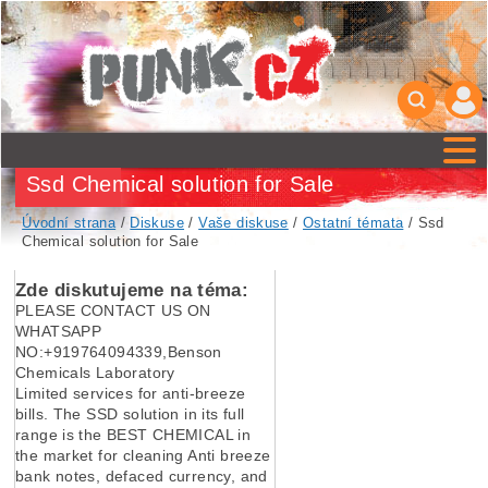
Ssd Chemical solution for Sale
Úvodní strana
/
Diskuse
/
Vaše diskuse
/
Ostatní témata
/ Ssd
Chemical solution for Sale
Zde diskutujeme na téma:
PLEASE CONTACT US ON
WHATSAPP
NO:+919764094339,Benson
Chemicals Laboratory
Limited services for anti-breeze
bills. The SSD solution in its full
range is the BEST CHEMICAL in
the market for cleaning Anti breeze
bank notes, defaced currency, and