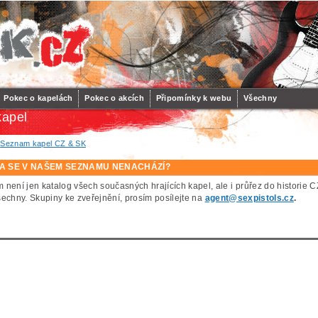
Pokec o kapelách
Pokec o akcích
Připomínky k webu
Všechny
apel
/
Seznam kapel CZ & SK
A SE V NAŠEM SEZNAMU NENACHÁZÍ?
 není jen katalog všech současných hrajících kapel, ale i průřez do histor
šechny. Skupiny ke zveřejnění, prosím posílejte na
agent@sexpistols.cz
.