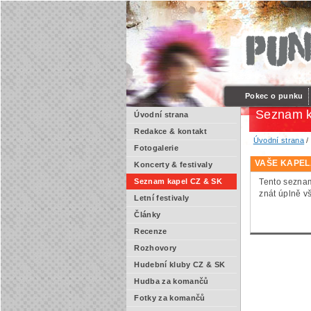
Pokec o punku
Seznam k
Úvodní strana
Redakce & kontakt
Úvodní strana
Fotogalerie
VAŠE KAPEL
Koncerty & festivaly
Tento seznam
Seznam kapel CZ & SK
znát úplně v
Letní festivaly
Články
Recenze
Rozhovory
Hudební kluby CZ & SK
Hudba za komančů
Fotky za komančů