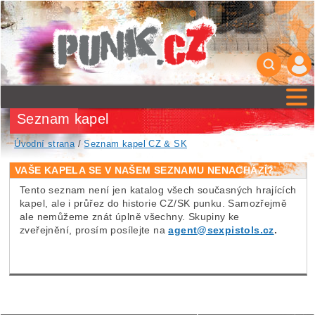
Seznam kapel
Úvodní strana
/
Seznam kapel CZ & SK
VAŠE KAPELA SE V NAŠEM SEZNAMU NENACHÁZÍ?
Tento seznam není jen katalog všech současných hrajících
kapel, ale i průřez do historie CZ/SK punku. Samozřejmě
ale nemůžeme znát úplně všechny. Skupiny ke
zveřejnění, prosím posílejte na
agent@sexpistols.cz
.