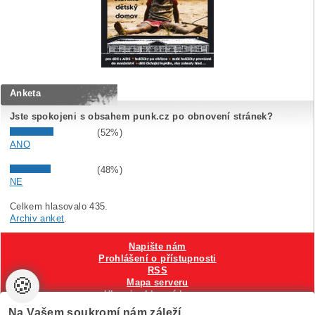
Anketa
Jste spokojeni s obsahem punk.cz po obnovení stránek?
(52%)
ANO
(48%)
NE
Celkem hlasovalo 435.
Archiv anket
.
Napište nám
Prohlášení o přístupnosti
RSS
🍪
Mapa serveru
Hlavni reklamní banner
Nastavení cookies
Na Vašem soukromí nám záleží