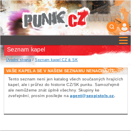
Seznam kapel
Úvodní strana
/
Seznam kapel CZ & SK
VAŠE KAPELA SE V NAŠEM SEZNAMU NENACHÁZÍ?
Tento seznam není jen katalog všech současných hrajících
kapel, ale i průřez do historie CZ/SK punku. Samozřejmě
ale nemůžeme znát úplně všechny. Skupiny ke
zveřejnění, prosím posílejte na
agent@sexpistols.cz
.