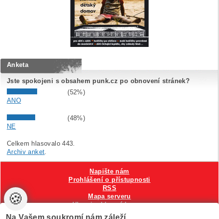
Anketa
Jste spokojeni s obsahem punk.cz po obnovení stránek?
(52%)
ANO
(48%)
NE
Celkem hlasovalo 443.
Archiv anket
.
Napište nám
Prohlášení o přístupnosti
RSS
🍪
Mapa serveru
Hlavni reklamní banner
Nastavení cookies
Na Vašem soukromí nám záleží