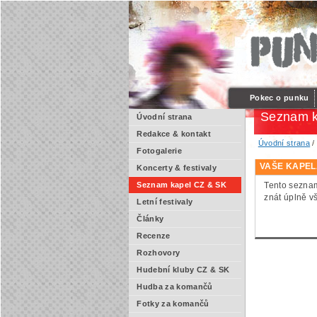
Pokec o punku
Seznam k
Úvodní strana
Redakce & kontakt
Úvodní strana
Fotogalerie
VAŠE KAPEL
Koncerty & festivaly
Tento seznam
Seznam kapel CZ & SK
znát úplně v
Letní festivaly
Články
Recenze
Rozhovory
Hudební kluby CZ & SK
Hudba za komančů
Fotky za komančů