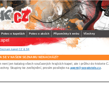
Pokec o kapelách
Pokec o akcích
Připomínky k webu
Všechny
apel
/
Seznam kapel CZ & SK
A SE V NAŠEM SEZNAMU NENACHÁZÍ?
 není jen katalog všech současných hrajících kapel, ale i průřez do histor
šechny. Skupiny ke zveřejnění, prosím posílejte na
agent@sexpistols.cz
.