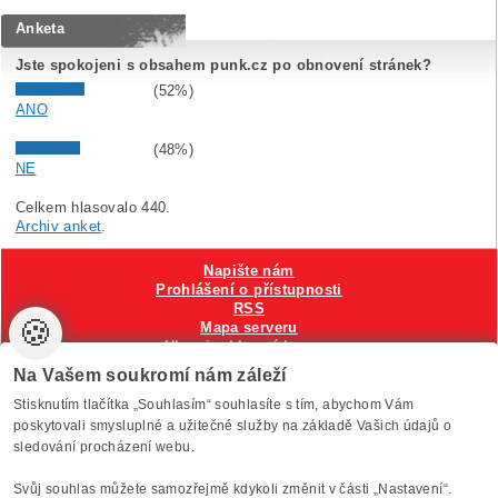
Anketa
Jste spokojeni s obsahem punk.cz po obnovení stránek?
(52%)
ANO
(48%)
NE
Celkem hlasovalo 440.
Archiv anket
.
Napište nám
Prohlášení o přístupnosti
RSS
🍪
Mapa serveru
Hlavni reklamní banner
Nastavení cookies
Na Vašem soukromí nám záleží
Stisknutím tlačítka „Souhlasím“ souhlasíte s tím, abychom Vám
Vytvořilo
Anawe
, provozuje Anawe a Špína
poskytovali smysluplné a užitečné služby na základě Vašich údajů o
sledování procházení webu.
Svůj souhlas můžete samozřejmě kdykoli změnit v části „Nastavení“.