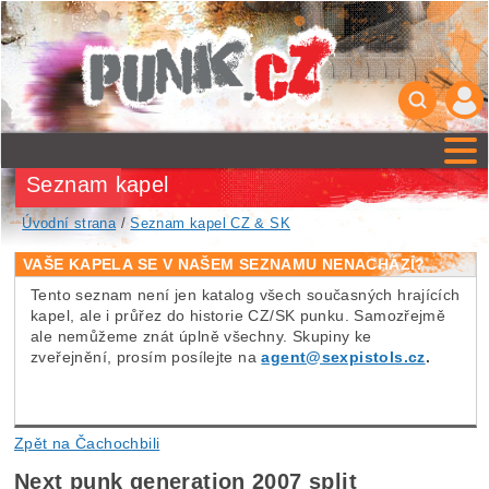
Seznam kapel
Úvodní strana
/
Seznam kapel CZ & SK
VAŠE KAPELA SE V NAŠEM SEZNAMU NENACHÁZÍ?
Tento seznam není jen katalog všech současných hrajících
kapel, ale i průřez do historie CZ/SK punku. Samozřejmě
ale nemůžeme znát úplně všechny. Skupiny ke
zveřejnění, prosím posílejte na
agent@sexpistols.cz
.
Zpět na Čachochbili
Next punk generation 2007 split