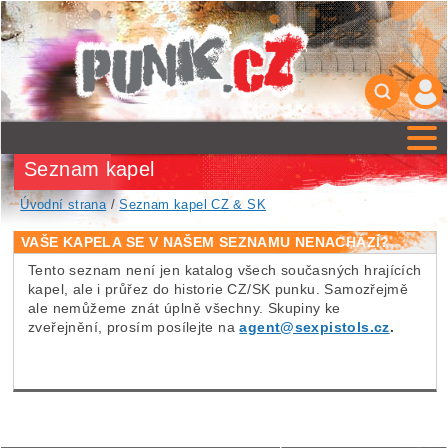
Seznam kapel
Úvodní strana
/
Seznam kapel CZ & SK
VAŠE KAPELA SE V NAŠEM SEZNAMU NENACHÁZÍ?
Tento seznam není jen katalog všech současných hrajících
kapel, ale i průřez do historie CZ/SK punku. Samozřejmě
ale nemůžeme znát úplně všechny. Skupiny ke
zveřejnění, prosím posílejte na
agent@sexpistols.cz
.