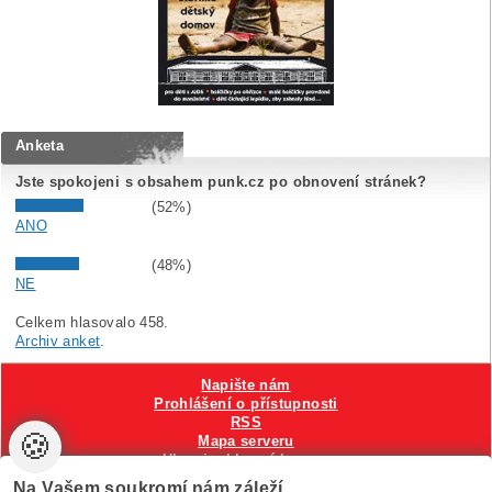
Anketa
Jste spokojeni s obsahem punk.cz po obnovení stránek?
(52%)
ANO
(48%)
NE
Celkem hlasovalo 458.
Archiv anket
.
Napište nám
Prohlášení o přístupnosti
RSS
🍪
Mapa serveru
Hlavni reklamní banner
Nastavení cookies
Na Vašem soukromí nám záleží