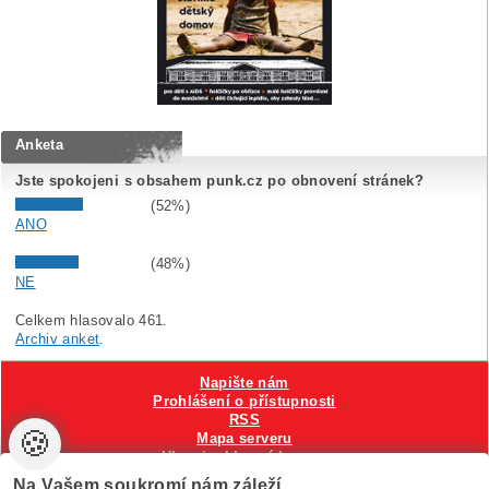
Anketa
Jste spokojeni s obsahem punk.cz po obnovení stránek?
(52%)
ANO
(48%)
NE
Celkem hlasovalo 461.
Archiv anket
.
Napište nám
Prohlášení o přístupnosti
RSS
🍪
Mapa serveru
Hlavni reklamní banner
Nastavení cookies
Na Vašem soukromí nám záleží