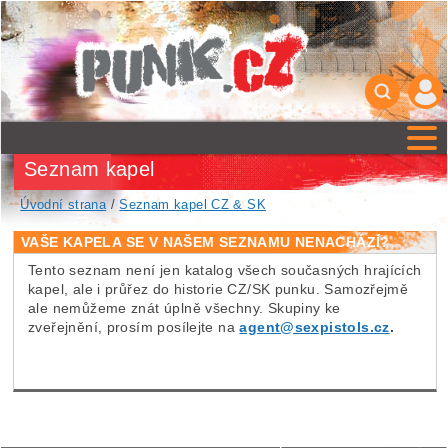
Seznam kapel
Úvodní strana
/
Seznam kapel CZ & SK
VAŠE KAPELA SE V NAŠEM SEZNAMU NENACHÁZÍ?
Tento seznam není jen katalog všech současných hrajících
kapel, ale i průřez do historie CZ/SK punku. Samozřejmě
ale nemůžeme znát úplně všechny. Skupiny ke
zveřejnění, prosím posílejte na
agent@sexpistols.cz
.