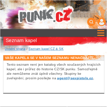
Seznam kapel
Úvodní strana
/
Seznam kapel CZ & SK
VAŠE KAPELA SE V NAŠEM SEZNAMU NENACHÁZÍ?
Tento seznam není jen katalog všech současných hrajících
kapel, ale i průřez do historie CZ/SK punku. Samozřejmě
ale nemůžeme znát úplně všechny. Skupiny ke
zveřejnění, prosím posílejte na
agent@sexpistols.cz
.