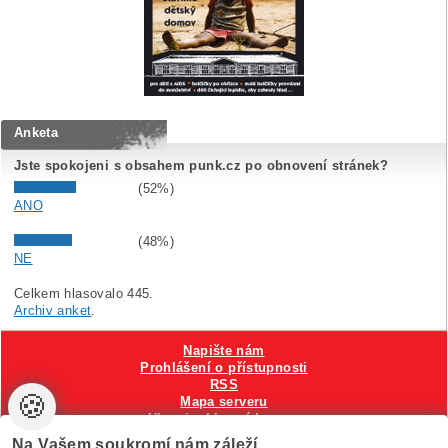
Anketa
Jste spokojeni s obsahem punk.cz po obnovení stránek?
(52%)
ANO
(48%)
NE
Celkem hlasovalo 445.
Archiv anket
.
Napište nám
Prohlášení o přístupnosti
RSS
🍪
Mapa serveru
Hlavni reklamní banner
Nastavení cookies
Na Vašem soukromí nám záleží