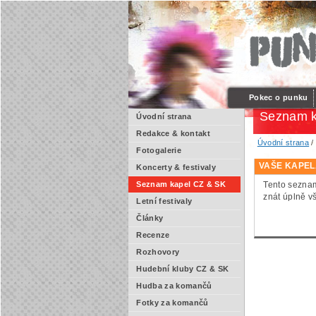
Pokec o punku
Seznam k
Úvodní strana
Redakce & kontakt
Úvodní strana
Fotogalerie
VAŠE KAPEL
Koncerty & festivaly
Tento seznam
Seznam kapel CZ & SK
znát úplně v
Letní festivaly
Články
Recenze
Rozhovory
Hudební kluby CZ & SK
Hudba za komančů
Fotky za komančů