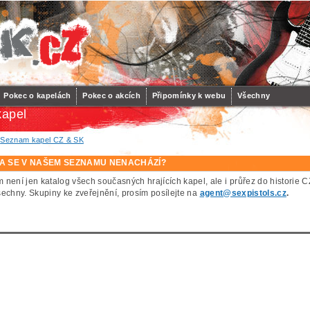
Pokec o kapelách
Pokec o akcích
Připomínky k webu
Všechny
apel
/
Seznam kapel CZ & SK
A SE V NAŠEM SEZNAMU NENACHÁZÍ?
 není jen katalog všech současných hrajících kapel, ale i průřez do histor
šechny. Skupiny ke zveřejnění, prosím posílejte na
agent@sexpistols.cz
.