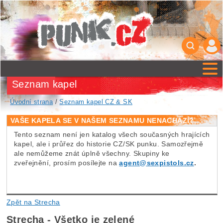
Seznam kapel
Úvodní strana
/
Seznam kapel CZ & SK
VAŠE KAPELA SE V NAŠEM SEZNAMU NENACHÁZÍ?
Tento seznam není jen katalog všech současných hrajících
kapel, ale i průřez do historie CZ/SK punku. Samozřejmě
ale nemůžeme znát úplně všechny. Skupiny ke
zveřejnění, prosím posílejte na
agent@sexpistols.cz
.
Zpět na Strecha
Strecha - Všetko je zelené