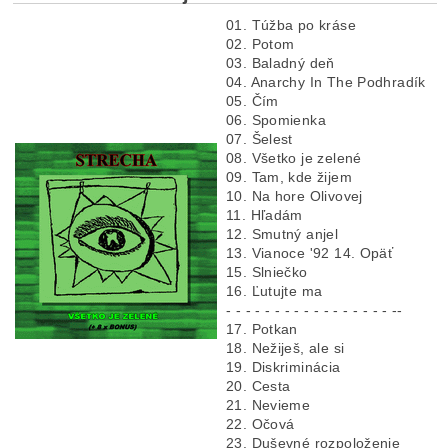
01. Túžba po kráse
02. Potom
03. Baladný deň
04. Anarchy In The Podhradík
05. Čím
06. Spomienka
07. Šelest
08. Všetko je zelené
09. Tam, kde žijem
10. Na hore Olivovej
11. Hľadám
12. Smutný anjel
13. Vianoce '92 14. Opäť
15. Slniečko
16. Ľutujte ma
- - - - - - - - - - - - - - - - - --
17. Potkan
18. Nežiješ, ale si
19. Diskriminácia
20. Cesta
21. Nevieme
22. Očová
23. Duševné rozpoloženie