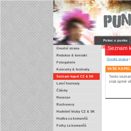
Pokec o punku
Seznam k
Úvodní strana
Redakce & kontakt
Úvodní strana
Fotogalerie
VAŠE KAPEL
Koncerty & festivaly
Tento seznam
Seznam kapel CZ & SK
znát úplně v
Letní festivaly
Články
Recenze
Rozhovory
Hudební kluby CZ & SK
Hudba za komančů
Fotky za komančů