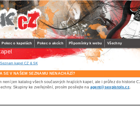
Pokec o kapelách
Pokec o akcích
Připomínky k webu
Všechny
apel
/
Seznam kapel CZ & SK
A SE V NAŠEM SEZNAMU NENACHÁZÍ?
 není jen katalog všech současných hrajících kapel, ale i průřez do histor
šechny. Skupiny ke zveřejnění, prosím posílejte na
agent@sexpistols.cz
.