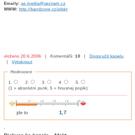
Emaily:
as.media@seznam.cz
WWW:
http://bandzone.cz/afekt
vloženo 20.6.2006
| Komentářů:
10
|
Doporučit kapelu
|
Vytisknout
Hodnocení
1.
2.
3.
4.
5.
(1 = absolutní punk, 5 = hnusnej popík):
1,7
jde to