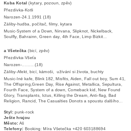
Kuba Kotal
(kytary, pozoun, zpěv)
Přezdívka-Kotli
Narozen-24.1.1991 (18)
Záliby-hudba, počítač, filmy, kytara
Music-System of a Down, Nirvana, Slipknot, Nickelback,
Soulfly, Bahrainn, Green day, 4th Face, Limp Bizkit...
a Všetečka
(bicí, zpěv)
Přezdívka-Všeťa
Narozen-..........(18)
Záliby-Afekt, bicí, kámoši, užívání si života, buchty
Music-Iné kafe, Blink 182, Misfits, Aiden, Fall out boy, Sum 41,
The Offspring,Green Day, Rise Against, Metallica, Sepultura,
Fourth Face, System of a down, Comeback kid, New Found
Glory, Transplants, Ictus, Killing the Dream, Anti-flag, Bad
Religion, Rancid, The Casualties Donots a spoustu dalšího...
Styl:
punk-rock
Ješte hrajou
Město:
Aš
Telefony:
Booking: Míra Všetečka +420 603188694