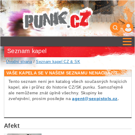
Seznam kapel
Úvodní strana
/
Seznam kapel CZ & SK
VAŠE KAPELA SE V NAŠEM SEZNAMU NENACHÁZÍ?
Tento seznam není jen katalog všech současných hrajících
kapel, ale i průřez do historie CZ/SK punku. Samozřejmě
ale nemůžeme znát úplně všechny. Skupiny ke
zveřejnění, prosím posílejte na
agent@sexpistols.cz
.
Afekt