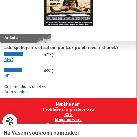
Anketa
Jste spokojeni s obsahem punk.cz po obnovení stránek?
(52%)
ANO
(48%)
NE
Celkem hlasovalo 435.
Archiv anket
.
Napište nám
Prohlášení o přístupnosti
RSS
🍪
Mapa serveru
Hlavni reklamní banner
Nastavení cookies
Na Vašem soukromí nám záleží