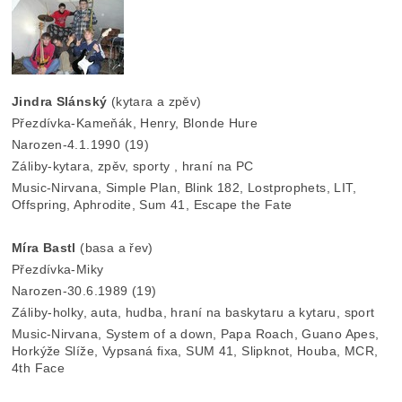
Jindra Slánský
(kytara a zpěv)
Přezdívka-Kameňák, Henry, Blonde Hure
Narozen-4.1.1990 (19)
Záliby-kytara, zpěv, sporty , hraní na PC
Music-Nirvana, Simple Plan, Blink 182, Lostprophets, LIT,
Offspring, Aphrodite, Sum 41, Escape the Fate
Míra Bastl
(basa a řev)
Přezdívka-Miky
Narozen-30.6.1989 (19)
Záliby-holky, auta, hudba, hraní na baskytaru a kytaru, sport
Music-Nirvana, System of a down, Papa Roach, Guano Apes,
Horkýže Slíže, Vypsaná fixa, SUM 41, Slipknot, Houba, MCR,
4th Face