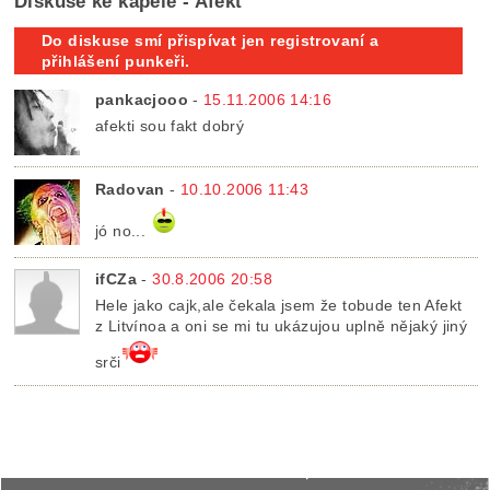
Diskuse ke kapele - Afekt
Do diskuse smí přispívat jen registrovaní a
přihlášení punkeři.
pankacjooo
-
15.11.2006 14:16
afekti sou fakt dobrý
Radovan
-
10.10.2006 11:43
jó no...
ifCZa
-
30.8.2006 20:58
Hele jako cajk,ale čekala jsem že tobude ten Afekt
z Litvínoa a oni se mi tu ukázujou uplně nějaký jiný
srči