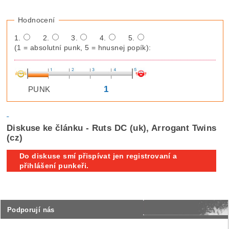
Hodnocení
1.
2.
3.
4.
5.
(1 = absolutní punk, 5 = hnusnej popík):
1
PUNK
Diskuse ke článku - Ruts DC (uk), Arrogant Twins
(cz)
Do diskuse smí přispívat jen registrovaní a
přihlášení punkeři.
Podporují nás