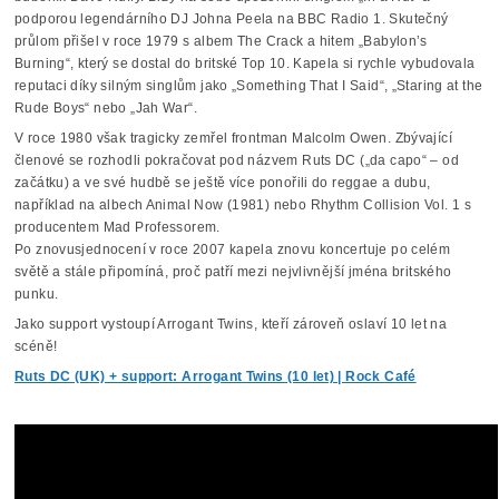
podporou legendárního DJ Johna Peela na BBC Radio 1. Skutečný
průlom přišel v roce 1979 s albem The Crack a hitem „Babylon’s
Burning“, který se dostal do britské Top 10. Kapela si rychle vybudovala
reputaci díky silným singlům jako „Something That I Said“, „Staring at the
Rude Boys“ nebo „Jah War“.
V roce 1980 však tragicky zemřel frontman Malcolm Owen. Zbývající
členové se rozhodli pokračovat pod názvem Ruts DC („da capo“ – od
začátku) a ve své hudbě se ještě více ponořili do reggae a dubu,
například na albech Animal Now (1981) nebo Rhythm Collision Vol. 1 s
producentem Mad Professorem.
Po znovusjednocení v roce 2007 kapela znovu koncertuje po celém
světě a stále připomíná, proč patří mezi nejvlivnější jména britského
punku.
Jako support vystoupí Arrogant Twins, kteří zároveň oslaví 10 let na
scéně!
Ruts DC (UK) + support: Arrogant Twins (10 let) | Rock Café