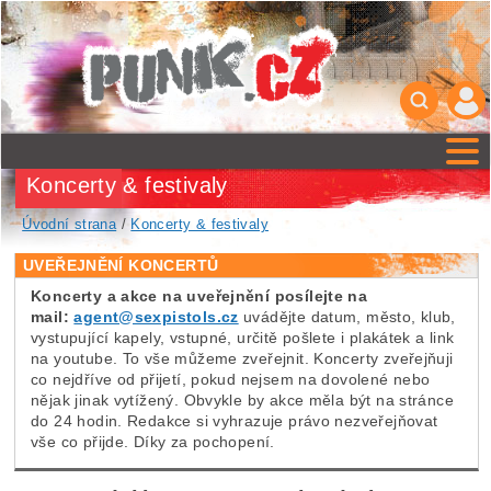
Koncerty & festivaly
Úvodní strana
/
Koncerty & festivaly
UVEŘEJNĚNÍ KONCERTŮ
Koncerty a akce na uveřejnění posílejte na
mail:
agent@sexpistols.cz
uvádějte datum, město, klub,
vystupující kapely, vstupné, určitě pošlete i plakátek a link
na youtube. To vše můžeme zveřejnit. Koncerty zveřejňuji
co nejdříve od přijetí, pokud nejsem na dovolené nebo
nějak jinak vytížený. Obvykle by akce měla být na stránce
do 24 hodin. Redakce si vyhrazuje právo nezveřejňovat
vše co přijde. Díky za pochopení.