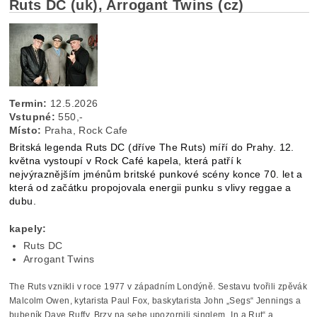
Ruts DC (uk), Arrogant Twins (cz)
Termin:
12.5.2026
Vstupné:
550,-
Místo:
Praha, Rock Cafe
Britská legenda Ruts DC (dříve The Ruts) míří do Prahy. 12.
května vystoupí v Rock Café kapela, která patří k
nejvýraznějším jménům britské punkové scény konce 70. let a
která od začátku propojovala energii punku s vlivy reggae a
dubu.
kapely:
Ruts DC
Arrogant Twins
The Ruts vznikli v roce 1977 v západním Londýně. Sestavu tvořili zpěvák
Malcolm Owen, kytarista Paul Fox, baskytarista John „Segs“ Jennings a
bubeník Dave Ruffy. Brzy na sebe upozornili singlem „In a Rut“ a