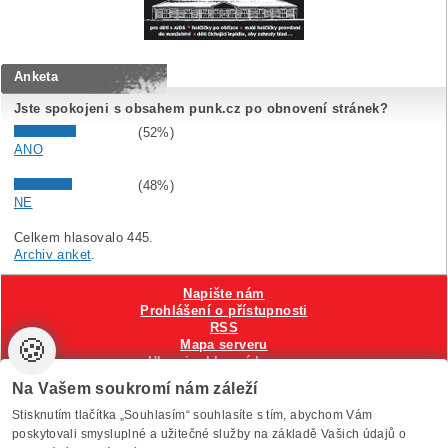
Anketa
Jste spokojeni s obsahem punk.cz po obnovení stránek?
(52%)
ANO
(48%)
NE
Celkem hlasovalo 445.
Archiv anket
.
Napište nám
Prohlášení o přístupnosti
RSS
🍪
Mapa serveru
Hlavni reklamní banner
Nastavení cookies
Na Vašem soukromí nám záleží
Stisknutím tlačítka „Souhlasím“ souhlasíte s tím, abychom Vám
Vytvořilo
Anawe
, provozuje Anawe a Špína
poskytovali smysluplné a užitečné služby na základě Vašich údajů o