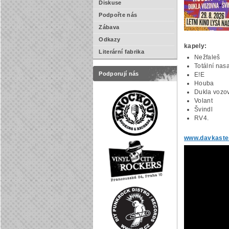
Diskuse
Podpořte nás
Zábava
Odkazy
kapely:
Literární fabrika
Nežfaleš
Totální nas
Podporují nás
E!E
Houba
Dukla vozo
Volant
Švindl
RV4.
www.davkastes