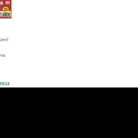
azení
vna
ti.cz