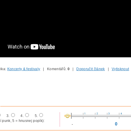
ika:
Koncerty & festivaly
| Komentářů:
0
|
Doporučit článek
|
Vytisknout
3.
4.
5.
í punk, 5 = hnusnej popík):
0
-