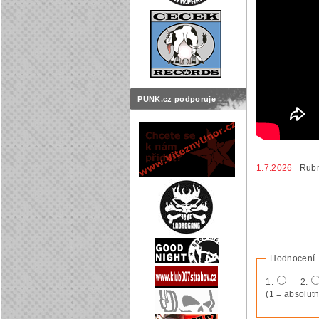
PUNK.cz podporuje
1.7.2026
Rubr
Hodnocení
1.
2.
(1 = absolutn