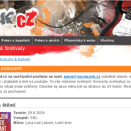
Pokec o kapelách
Pokec o akcích
Připomínky k webu
Všechny
& festivaly
/
Koncerty & festivaly
Í KONCERTŮ
kce na uveřejnění posílejte na mail:
agent@sexpistols.cz
uvádějte datum, mě
e i plakátek a link na youtube. To vše můžeme zveřejnit. Koncerty zveřejňuji co
o nějak jinak vytížený. Obvykle by akce měla být na stránce do 24 hodin. Red
íky za pochopení.
 štěstí
Termin:
29.8.2026
Vstupné:
590,-
Místo:
Lysá nad Labem, Letní kino