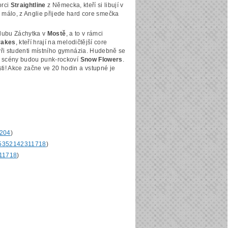
orci
Straightline
z Německa, kteří si libují v
málo, z Anglie přijede hard core smečka
 Klubu Záchytka v
Mostě
, a to v rámci
rakes
, kteří hrají na melodičtější core
čtyři studenti místního gymnázia. Hudebně se
tní scény budou punk-rockoví
Snow Flowers
.
ti! Akce začne ve 20 hodin a vstupné je
0204
)
245352142311718
)
311718
)