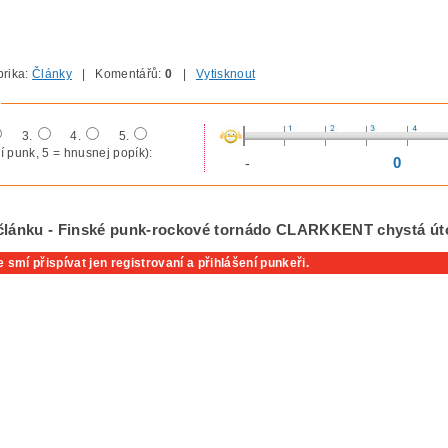
rika:
Články
| Komentářů:
0
|
Vytisknout
3.
4.
5.
í punk, 5 = hnusnej popík):
0
-
článku - Finské punk-rockové tornádo CLARKKENT chystá út
 smí přispívat jen registrovaní a přihlášení punkeři.