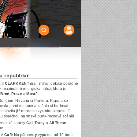
 republiku!
ch!
CLARKKENT
mají šťávu, dokáží pořádně
ak maximálně energická nálož, která je
v
Brně
,
Praze
a
Mostě
!
Religion, Nirvanu či Panteru. Kapela se
ávala první demáče a začala si budovat
dstavilo již naprosto vyzrálou kapelu. O
u smečkou na finské punk-rockové scéně!
tuzemské kapely
Call Tracy
a
All These
un!
. V
Café Na půl cesty
vypukne od 19 hodin