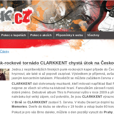
Pokec o kapelách
Pokec o akcích
Připomínky k webu
Všechny
/
Články
nk-rockové tornádo CLARKKENT chystá útok na Českou
Jedna z nejolíbenějších finských punk-rockových kapel přijede do Če
hryznout, ale také si až popově zazpívat. Výsledkem je příjemná, avš
jasným koncertním tahákem. Přesvědčit se můžete začátkem června 
CLARKKENT
dali dohromady muzikanti, kteří milovali například Bad 
nejprve ze všech sil vrhla na klubové hraní. Fanouškům zároveň rozd
dobré jméno. Debutové album This Is Personal vyšlo v roce 2009 a pře
nahrávku byl velký zájem, což potvrdilo, že jsou
CLARKKENT
výrazno
V
Brně
se
CLARKKENT
zastaví 5. června. V klubu Desert je doplní 
Memories
. Dveře do klubu se otevřou v 19 hodin a vstup bude 80 kor
Pokud je pro vás Brno daleko, můžete o den později vyrazit do
Prahy