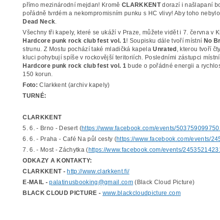
přímo mezinárodní mejdan! Kromě
CLARKKENT
dorazí i našlapaní b
pořádně tvrdém a nekompromisním punku s HC vlivy! Aby toho nebylo 
Dead Neck
.
Všechny tři kapely, které se ukáží v Praze, můžete vidět i 7. června v
Hardcore punk rock club fest vol. 1
! Soupisku dále tvoří místní
No B
strunu. Z Mostu pochází také mladičká kapela
Unrated
, kterou tvoří 
kluci pohybují spíše v rockovější teritoriích. Posledními zástupci mís
Hardcore punk rock club fest vol. 1
bude o pořádné energii a rychlos
150 korun.
Foto:
Clarkkent (archiv kapely)
TURNÉ:
CLARKKENT
5. 6. - Brno - Desert (
https://www.facebook.com/events/50375909975
6. 6. - Praha - Café Na půl cesty (
https://www.facebook.com/events/
7. 6. - Most - Záchytka (
https://www.facebook.com/events/245352142
ODKAZY A KONTAKTY:
CLARKKENT -
http://www.clarkkent.fi/
E-MAIL -
palatinusbooking@gmail.com
(Black Cloud Picture)
BLACK CLOUD PICTURE -
www.blackcloudpicture.com