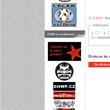
21.5.2014
Rub
Hodnocení
1.
2.
PUNK.cz podporuje
(1 = absolutn
Diskuse ke 
Do diskuse