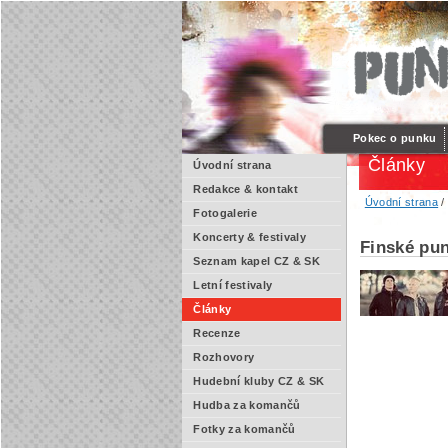
Pokec o punku
Články
Úvodní strana
Redakce & kontakt
Úvodní strana
Fotogalerie
Koncerty & festivaly
Finské pu
Seznam kapel CZ & SK
Letní festivaly
Články
Recenze
Rozhovory
Hudební kluby CZ & SK
Hudba za komančů
Fotky za komančů