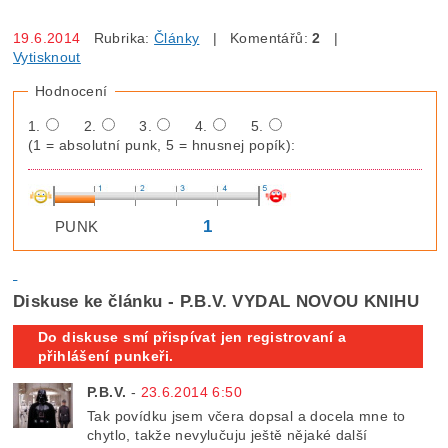
19.6.2014
Rubrika:
Články
| Komentářů:
2
|
Vytisknout
Hodnocení
1.
2.
3.
4.
5.
(1 = absolutní punk, 5 = hnusnej popík):
1
PUNK
Diskuse ke článku - P.B.V. VYDAL NOVOU KNIHU
Do diskuse smí přispívat jen registrovaní a
přihlášení punkeři.
P.B.V.
-
23.6.2014 6:50
Tak povídku jsem včera dopsal a docela mne to
chytlo, takže nevylučuju ještě nějaké další