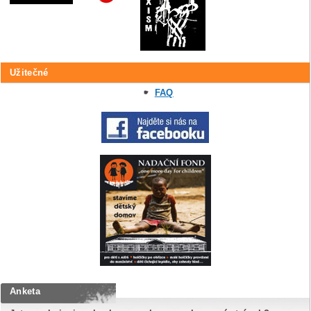
Užitečné
FAQ
Anketa