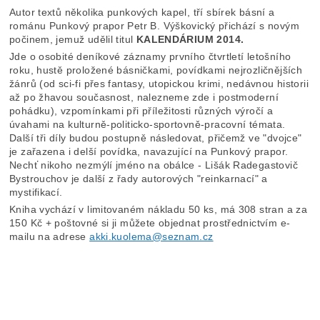
Autor textů několika punkových kapel, tří sbírek básní a
románu Punkový prapor Petr B. Výškovický přichází s novým
počinem, jemuž udělil titul
KALENDÁRIUM 2014.
Jde o osobité deníkové záznamy prvního čtvrtletí letošního
roku, hustě proložené básničkami, povídkami nejrozličnějších
žánrů (od sci-fi přes fantasy, utopickou krimi, nedávnou historii
až po žhavou současnost, nalezneme zde i postmoderní
pohádku), vzpomínkami při příležitosti různých výročí a
úvahami na kulturně-politicko-sportovně-pracovní témata.
Další tři díly budou postupně následovat, přičemž ve "dvojce"
je zařazena i delší povídka, navazující na Punkový prapor.
Nechť nikoho nezmýlí jméno na obálce - Lišák Radegastovič
Bystrouchov je další z řady autorových "reinkarnací" a
mystifikací.
Kniha vychází v limitovaném nákladu 50 ks, má 308 stran a za
150 Kč + poštovné si ji můžete objednat prostřednictvím e-
mailu na adrese
akki.kuolema@seznam.cz