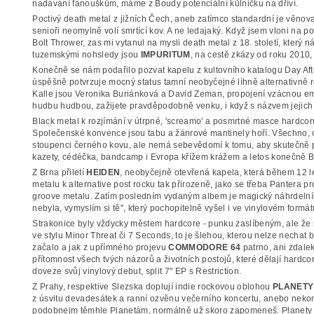
nadávání fanouškům, máme z Boudy potenciální kůlničku na dříví.
Poctivý death metal z jižních Čech, aneb zatímco standardní je věnovat
senioři neomylně volí smrtící kov. A ne ledajaký. Když jsem vloni na p
Bolt Thrower, zas mi vytanul na mysli death metal z 18. století, který
tuzemskými nohsledy jsou
IMPURITUM
, na cestě zkázy od roku 2010,
Konečně se nám podařilo pozvat kapelu z kultovního katalogu Day Af
úspěšně potvrzuje mocný status tamní neobyčejné líhně alternativně 
Kalle jsou Veronika Buriánková a David Zeman, propojení vzácnou em
hudbu hudbou, zažijete pravděpodobně venku, i když s názvem jejich
Black metal k rozjímání v útrpné, 'screamo' a posmrtné masce hardcoru
Společenské konvence jsou tabu a žánrové mantinely hoří. Všechno,
stoupenci černého kovu, ale nemá sebevědomí k tomu, aby skutečně p
kazety, cédéčka, bandcamp i Evropa křížem krážem a letos konečně 
Z Brna přiletí
HEIDEN
, neobyčejně otevřená kapela, která během 12 le
metalu k alternative post rocku tak přirozeně, jako se třeba Pantera 
groove metalu. Zatím posledním vydaným albem je magický náhrdelník 
nebyla, vymyslím si tě", který pochopitelně vyšel i ve vinylovém formát
Strakonice byly vždycky městem hardcore - punku zaslíbeným, ale že 
ve stylu Minor Threat či 7 Seconds, to je šlehou, kterou nelze nechat 
začalo a jak z upřímného projevu
COMMODORE 64
patrno, ani zdale
přítomnost všech tvých názorů a životních postojů, které dělají hard
doveze svůj vinylový debut, split 7" EP s Restriction.
Z Prahy, respektive Slezska doplují indie rockovou oblohou
PLANETY
z úsvitu devadesátek a ranní ozvěnu večerního koncertu, anebo nek
podobnejm těmhle Planetám, normálně už skoro zapomeneš. Planety 