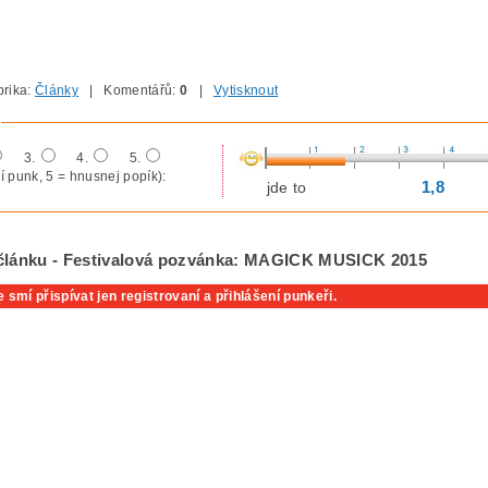
rika:
Články
| Komentářů:
0
|
Vytisknout
3.
4.
5.
í punk, 5 = hnusnej popík):
1,8
jde to
 článku - Festivalová pozvánka: MAGICK MUSICK 2015
 smí přispívat jen registrovaní a přihlášení punkeři.