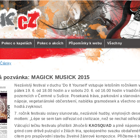
Pokec o kapelách
Pokec o akcích
Připomínky k webu
Všechny
/
Články
vá pozvánka: MAGICK MUSICK 2015
Nezávislý festival v duchu 'Do It Yourself' vstupuje letošním ročníke
pátek 19. 6. od 18.00 hodin a v sobotu 20. 6. od 16.00 hodin v tradičn
pozemcích v Čermné u Sušice. Posekaná tráva, parkování a stanování 
nápoje, vegetariánské občerstvení, nabídka gramodesek a všechno osta
hodlá zvyknout.
7. ročník festivalu oslavy slunovratu, nezávislé hudby, vinylových de
mottem: „Lépe se sem tam odřezat od civilizace, než se nechat odřezáv
Válcující tečku festivalu přislíbili Jihočeši
KAOSQUAD
a plně nápomoce
grind core drtivě pulzující v žilách tria, spokojeného svazku obdařen
citem pro prapůvodní stavbu živelné žánrové kompozice. Přičteme-li 