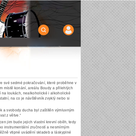
m ve své sedmé pokračování, které proběhne v
ím místě konání, areálu Boudy a přilehlých
na loukách, nealkoholické i alkoholické
tní, na co je návštěvník zvyklý nebo si
sek a svobody ducha byl zaštítěn výmluvným
at z větve.“
n jim bude jejich vlastní krevní oběh, tedy
ého instrumentální zručností a nesmírným
běžně vtipné uvádění skladeb a láskyplné