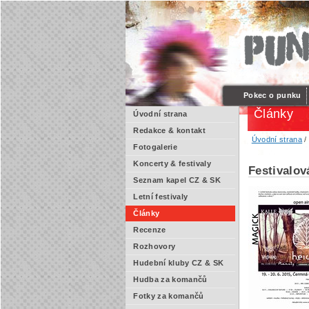
Pokec o punku
Články
Úvodní strana
Redakce & kontakt
Úvodní strana
Fotogalerie
Koncerty & festivaly
Festivalo
Seznam kapel CZ & SK
Letní festivaly
Články
Recenze
Rozhovory
Hudební kluby CZ & SK
Hudba za komančů
Fotky za komančů