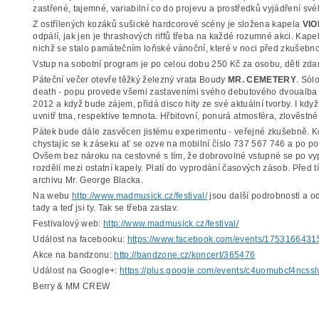
zastřené, tajemné, variabilní co do projevu a prostředků vyjádření s
Z ostřílených kozáků sušické hardcorové scény je složena kapela
VI
odpálí, jak jen je thrashových riffů třeba na každé rozumné akci. Kape
nichž se stalo památečním loňské vánoční, které v noci před zkušebnou
Vstup na sobotní program je po celou dobu 250 Kč za osobu, děti zda
Páteční večer otevře těžký železný vrata Boudy
MR. CEMETERY
. Sól
death - popu provede všemi zastaveními svého debutového dvoualba "
2012 a když bude zájem, přidá disco hity ze své aktuální tvorby. I kdy
uvnitř tma, respektive temnota. Hřbitovní, ponurá atmosféra, zlověstné
Pátek bude dále zasvěcen jistému experimentu - veřejné zkušebně. K
chystajíc se k záseku ať se ozve na mobilní číslo 737 567 746 a po po
Ovšem bez nároku na cestovné s tím, že dobrovolné vstupné se po v
rozdělí mezi ostatní kapely. Platí do vyprodání časových zásob. Před t
archivu Mr. George Blacka.
Na webu
http://www.madmusick.cz/festival/
jsou další podrobnosti a od
tady a teď jsi ty. Tak se třeba zastav.
Festivalový web:
http://www.madmusick.cz/festival/
Událost na facebooku:
https://www.facebook.com/events/175316643
Akce na bandzonu:
http://bandzone.cz/koncert/365476
Událost na Google+:
https://plus.google.com/events/c4uomubcf4ncss
Berry & MM CREW