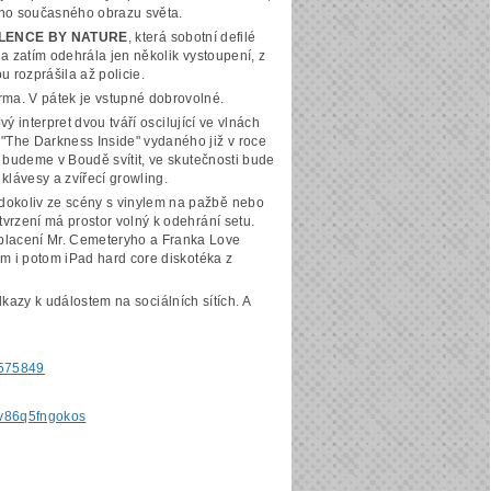
vého současného obrazu světa.
OLENCE BY NATURE
, která sobotní defilé
la zatím odehrála jen několik vystoupení, z
 rozprášila až policie.
rma. V pátek je vstupné dobrovolné.
ový interpret dvou tváří oscilující ve vlnách
The Darkness Inside" vydaného již v roce
ž budeme v Boudě svítit, ve skutečnosti bude
 klávesy a zvířecí growling.
dokoliv ze scény s vinylem na pažbě nebo
tvrzení má prostor volný k odehrání setu.
yplacení Mr. Cemeteryho a Franka Love
ím i potom iPad hard core diskotéka z
kazy k událostem na sociálních sítích. A
1575849
lv86q5fngokos