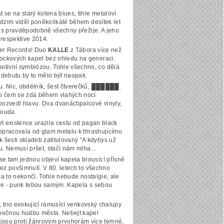
 se na starý kolena blues, tihle metaloví
odzim viděl poněkolikáté během desítek let
 nás pravděpodobně všechny přežije. A jeho
 respektive 2014.
ter Records! Duo
KALLE
z Tábora více než
rockových kapel bez ohledu na generaci.
otivní symbiózou. Tohle všechno, co dělá
 debutu by to mělo být naopak.
. Nic, obdélník, šest čtverečků,
██████
.
 o čem se zdá během vlahých nocí
ozvedl hlavu. Dva dvanáctipalcové vinyly,
Bouda.
t existence urazila cestu od pagan black
propracovala od glam metalu k thrashujícímu
šesti skladeb zatitulovaný "A kdybys už
u. Nemusí pršet, stačí nám mlha...
se tam jednou objeví kapela brousící přísně
bez povšimnutí. V 80. letech to všechno
ka to nekončí. Tohle nebude nostalgie, ale
core - punk tebou samým. Kapela s sebou
, trio evokující rámusící venkovský chalupy
onečnou hudbu města. Nebejt kapel
jsou proti žánrovým prvohorám více temné,