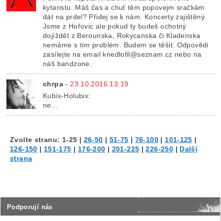
kytaristu. Máš čas a chuť těm popovejm sračkám
dát na prdel? Přidej se k nám. Koncerty zajištěný.
Jsme z Hořovic ale pokud ty budeš ochotný
dojíždět z Berounska, Rokycanska či Kladenska
nemáme s tím problém. Budem se těšit. Odpovědi
zasílejte na email knedlofil@seznam.cz nebo na
náš bandzone.
chrpa
-
23.10.2016 13:19
Kubix-Holubix:
ne...
Zvolte stranu:
1-25
|
26-50
|
51-75
|
76-100
|
101-125
|
126-150
|
151-175
|
176-200
|
201-225
|
226-250
|
Další
strana
Podporují nás