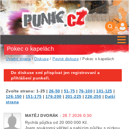
Pokec o kapelách
Úvodní strana
/
Diskuse
/
Pevné diskuze
/ Pokec o kapelách
Do diskuse smí přispívat jen registrovaní a
přihlášení punkeři.
Zvolte stranu:
1-25
|
26-50
|
51-75
|
76-100
|
101-125
|
126-150
|
151-175
|
176-200
|
201-225
|
226-250
|
Další
strana
MATĚJ DVORÁK
-
28.7.2026 0:30
Rychlá půjčka od 20 000 000 Kč.
Jsem soukromý věřitel a nabízím půjčku s nízkou