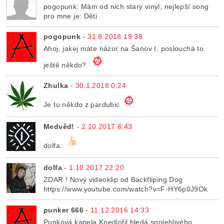
pogopunk: Mám od nich starý vinyl, nejlepší song
pro mne je: Děti
pogopunk
-
31.8.2018 19:38
Ahoj, jakej máte názor na Šanov I, poslouchá to
ještě někdo?
Zhulka
-
30.1.2018 0:24
Je tu někdo z pardubic
Medvěd!
-
2.10.2017 6:43
dolfa:
dolfa
-
1.10.2017 22:20
ZDAR ! Nový videoklip od Backfliping Dog
https://www.youtube.com/watch?v=F-HY6p0J9Ok
punker 666
-
11.12.2016 14:33
Punková kapela Knedlofil hledá spolehlivého