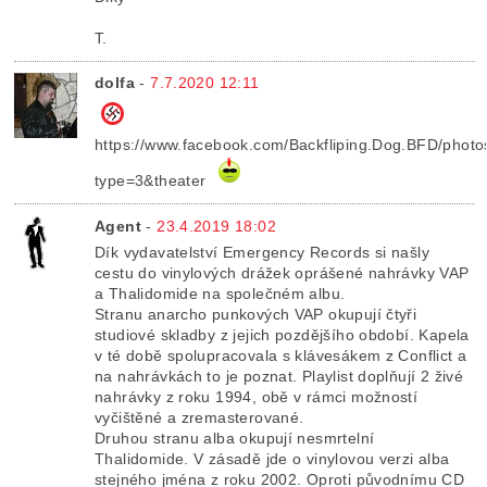
T.
dolfa
-
7.7.2020 12:11
https://www.facebook.com/Backfliping.Dog.BFD/pho
type=3&theater
Agent
-
23.4.2019 18:02
Dík vydavatelství Emergency Records si našly
cestu do vinylových drážek oprášené nahrávky VAP
a Thalidomide na společném albu.
Stranu anarcho punkových VAP okupují čtyři
studiové skladby z jejich pozdějšího období. Kapela
v té době spolupracovala s klávesákem z Conflict a
na nahrávkách to je poznat. Playlist doplňují 2 živé
nahrávky z roku 1994, obě v rámci možností
vyčištěné a zremasterované.
Druhou stranu alba okupují nesmrtelní
Thalidomide. V zásadě jde o vinylovou verzi alba
stejného jména z roku 2002. Oproti původnímu CD