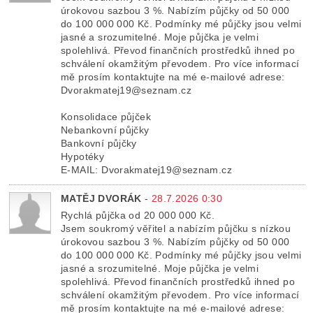
úrokovou sazbou 3 %. Nabízím půjčky od 50 000
do 100 000 000 Kč. Podmínky mé půjčky jsou velmi
jasné a srozumitelné. Moje půjčka je velmi
spolehlivá. Převod finančních prostředků ihned po
schválení okamžitým převodem. Pro více informací
mě prosím kontaktujte na mé e-mailové adrese:
Dvorakmatej19@seznam.cz
Konsolidace půjček
Nebankovní půjčky
Bankovní půjčky
Hypotéky
E-MAIL: Dvorakmatej19@seznam.cz
MATĚJ DVORÁK
-
28.7.2026 0:30
Rychlá půjčka od 20 000 000 Kč.
Jsem soukromý věřitel a nabízím půjčku s nízkou
úrokovou sazbou 3 %. Nabízím půjčky od 50 000
do 100 000 000 Kč. Podmínky mé půjčky jsou velmi
jasné a srozumitelné. Moje půjčka je velmi
spolehlivá. Převod finančních prostředků ihned po
schválení okamžitým převodem. Pro více informací
mě prosím kontaktujte na mé e-mailové adrese: