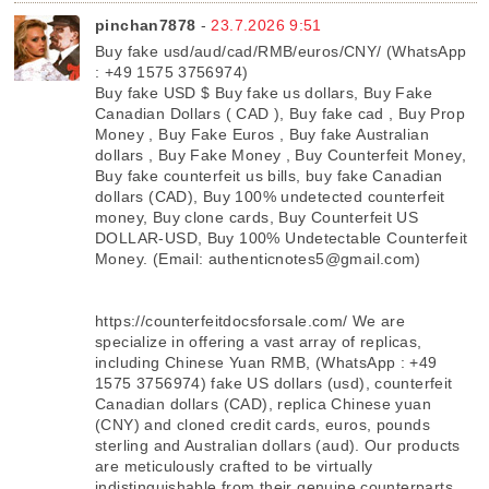
pinchan7878
-
23.7.2026 9:51
Buy fake usd/aud/cad/RMB/euros/CNY/ (WhatsApp
: +49 1575 3756974)
Buy fake USD $ Buy fake us dollars, Buy Fake
Canadian Dollars ( CAD ), Buy fake cad , Buy Prop
Money , Buy Fake Euros , Buy fake Australian
dollars , Buy Fake Money , Buy Counterfeit Money,
Buy fake counterfeit us bills, buy fake Canadian
dollars (CAD), Buy 100% undetected counterfeit
money, Buy clone cards, Buy Counterfeit US
DOLLAR-USD, Buy 100% Undetectable Counterfeit
Money. (Email: authenticnotes5@gmail.com)
https://counterfeitdocsforsale.com/ We are
specialize in offering a vast array of replicas,
including Chinese Yuan RMB, (WhatsApp : +49
1575 3756974) fake US dollars (usd), counterfeit
Canadian dollars (CAD), replica Chinese yuan
(CNY) and cloned credit cards, euros, pounds
sterling and Australian dollars (aud). Our products
are meticulously crafted to be virtually
indistinguishable from their genuine counterparts.