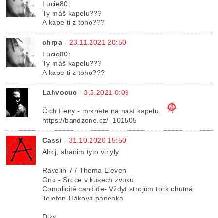
Lucie80:
Ty máš kapelu???
A kape ti z toho???
chrpa
-
23.11.2021 20:50
Lucie80:
Ty máš kapelu???
A kape ti z toho???
Lahvocuc
-
3.5.2021 0:09
Čich Feny - mrkněte na naší kapelu.
https://bandzone.cz/_101505
Cassi
-
31.10.2020 15:50
Ahoj, shanim tyto vinyly
Ravelin 7 / Thema Eleven
Gnu - Srdce v kusech zvuku
Complicité candide- Vždyť strojům tolik chutná
Telefon-Háková panenka
Diky