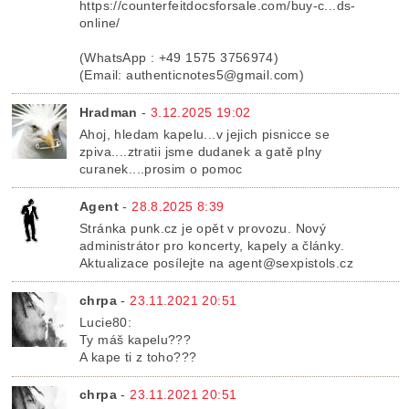
https://counterfeitdocsforsale.com/buy-c...ds-
online/
(WhatsApp : +49 1575 3756974)
(Email: authenticnotes5@gmail.com)
Hradman
-
3.12.2025 19:02
Ahoj, hledam kapelu...v jejich pisnicce se
zpiva....ztratii jsme dudanek a gatě plny
curanek....prosim o pomoc
Agent
-
28.8.2025 8:39
Stránka punk.cz je opět v provozu. Nový
administrátor pro koncerty, kapely a články.
Aktualizace posílejte na agent@sexpistols.cz
chrpa
-
23.11.2021 20:51
Lucie80:
Ty máš kapelu???
A kape ti z toho???
chrpa
-
23.11.2021 20:51