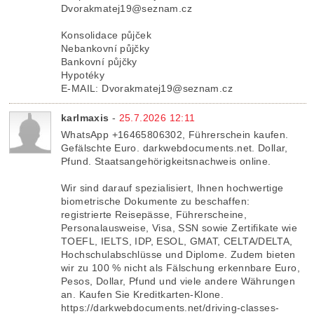
Dvorakmatej19@seznam.cz
Konsolidace půjček
Nebankovní půjčky
Bankovní půjčky
Hypotéky
E-MAIL: Dvorakmatej19@seznam.cz
karlmaxis
-
25.7.2026 12:11
WhatsApp +16465806302, Führerschein kaufen.
Gefälschte Euro. darkwebdocuments.net. Dollar,
Pfund. Staatsangehörigkeitsnachweis online.
Wir sind darauf spezialisiert, Ihnen hochwertige
biometrische Dokumente zu beschaffen:
registrierte Reisepässe, Führerscheine,
Personalausweise, Visa, SSN sowie Zertifikate wie
TOEFL, IELTS, IDP, ESOL, GMAT, CELTA/DELTA,
Hochschulabschlüsse und Diplome. Zudem bieten
wir zu 100 % nicht als Fälschung erkennbare Euro,
Pesos, Dollar, Pfund und viele andere Währungen
an. Kaufen Sie Kreditkarten-Klone.
https://darkwebdocuments.net/driving-classes-