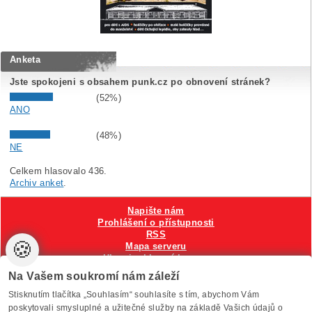
Anketa
Jste spokojeni s obsahem punk.cz po obnovení stránek?
(52%)
ANO
(48%)
NE
Celkem hlasovalo 436.
Archiv anket
.
Napište nám
Prohlášení o přístupnosti
RSS
🍪
Mapa serveru
Hlavni reklamní banner
Nastavení cookies
Na Vašem soukromí nám záleží
Stisknutím tlačítka „Souhlasím“ souhlasíte s tím, abychom Vám
Vytvořilo
Anawe
, provozuje Anawe a Špína
poskytovali smysluplné a užitečné služby na základě Vašich údajů o