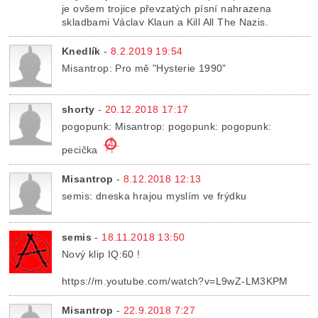
je ovšem trojice převzatých písní nahrazena
skladbami Václav Klaun a Kill All The Nazis.
Knedlík
-
8.2.2019 19:54
Misantrop: Pro mě "Hysterie 1990"
shorty
-
20.12.2018 17:17
pogopunk: Misantrop: pogopunk: pogopunk:
pecička
Misantrop
-
8.12.2018 12:13
semis: dneska hrajou myslím ve frýdku
semis
-
18.11.2018 13:50
Nový klip IQ:60 !
https://m.youtube.com/watch?v=L9wZ-LM3KPM
Misantrop
-
22.9.2018 7:27