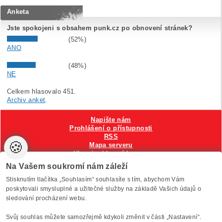
Anketa
Jste spokojeni s obsahem punk.cz po obnovení stránek?
(52%)
ANO
(48%)
NE
Celkem hlasovalo 451.
Archiv anket
.
Napište nám
Prohlášení o přístupnosti
RSS
🍪
Mapa serveru
Hlavni reklamní banner
Nastavení cookies
Na Vašem soukromí nám záleží
Stisknutím tlačítka „Souhlasím“ souhlasíte s tím, abychom Vám
Vytvořilo
Anawe
, provozuje Anawe a Špína
poskytovali smysluplné a užitečné služby na základě Vašich údajů o
sledování procházení webu.
Svůj souhlas můžete samozřejmě kdykoli změnit v části „Nastavení“.