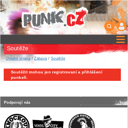
Soutěže
Úvodní strana
/
Zábava
/
Soutěže
Soutěžit mohou jen registrovaní a přihlášení
punkeři.
Podporují nás