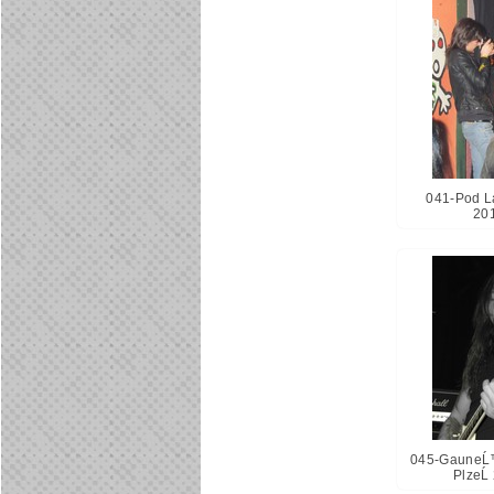
041-Pod L
20
045-GauneĹ
PlzeĹ