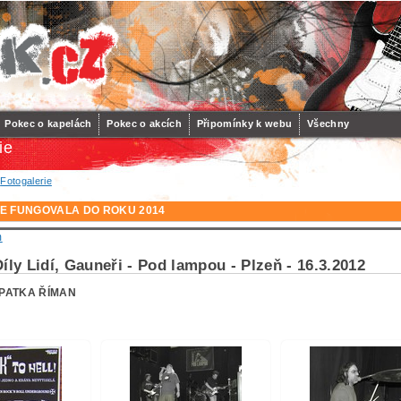
Pokec o kapelách
Pokec o akcích
Připomínky k webu
Všechny
ie
/
Fotogalerie
E FUNGOVALA DO ROKU 2014
m
íly Lidí, Gauneři - Pod lampou - Plzeň - 16.3.2012
PATKA ŘÍMAN