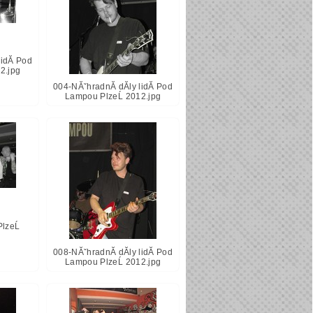
lidĂ­ Pod
2.jpg
004-NĂˇhradnĂ­ dĂ­ly lidĂ­ Pod
Lampou PlzeĹ 2012.jpg
lzeĹ
008-NĂˇhradnĂ­ dĂ­ly lidĂ­ Pod
Lampou PlzeĹ 2012.jpg