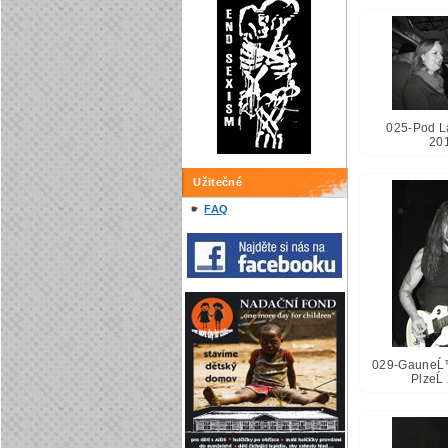
025-Pod L
20
Užitečné
FAQ
029-GauneĹ
PlzeĹ