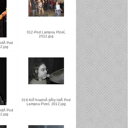
012-Pod Lampou PlzeĹ
2012.jpg
lidĂ­ Pod
2.jpg
016-NĂˇhradnĂ­ dĂ­ly lidĂ­ Pod
Lampou PlzeĹ 2012.jpg
lidĂ­ Pod
2.jpg