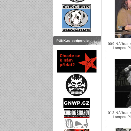
PUNK.cz podporuje
009-NĂˇhradnĂ
Lampou Pl
013-NĂˇhradnĂ
Lampou Pl