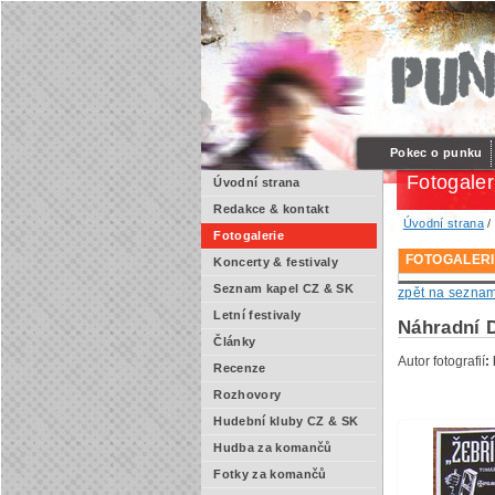
Pokec o punku
Fotogaler
Úvodní strana
Redakce & kontakt
Úvodní strana
Fotogalerie
FOTOGALERI
Koncerty & festivaly
Seznam kapel CZ & SK
zpět na sezna
Letní festivaly
Náhradní D
Články
Autor fotografií
:
Recenze
Rozhovory
Hudební kluby CZ & SK
Hudba za komančů
Fotky za komančů