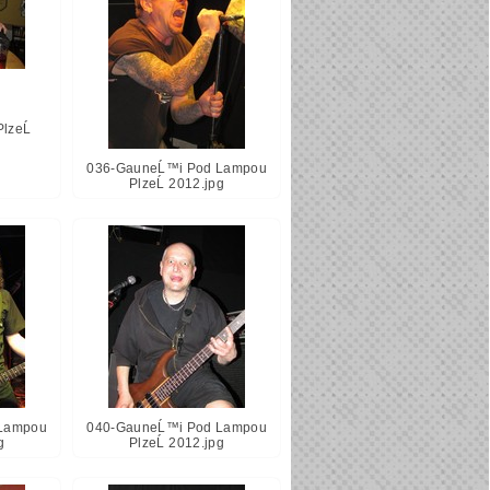
lzeĹ
036-GauneĹ™i Pod Lampou
PlzeĹ 2012.jpg
Lampou
040-GauneĹ™i Pod Lampou
g
PlzeĹ 2012.jpg