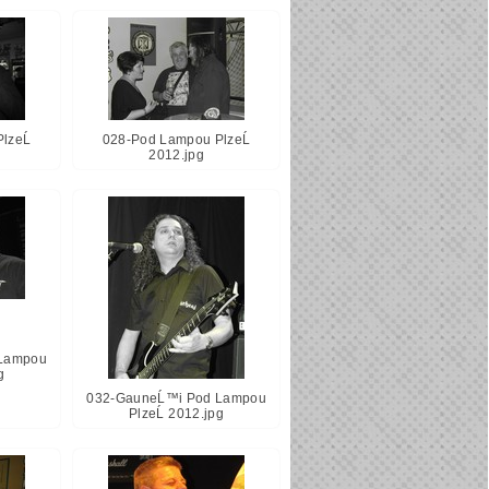
lzeĹ
028-Pod Lampou PlzeĹ
2012.jpg
Lampou
g
032-GauneĹ™i Pod Lampou
PlzeĹ 2012.jpg