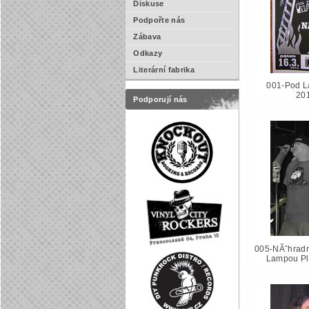
Diskuse
Podpořte nás
Zábava
Odkazy
Literární fabrika
001-Pod L
20
Podporují nás
005-NĂˇhradnĂ
Lampou Pl