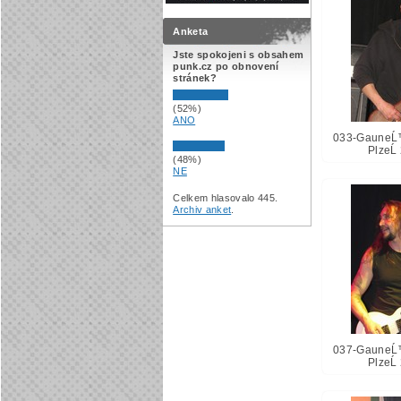
Anketa
Jste spokojeni s obsahem
punk.cz po obnovení
stránek?
(52%)
ANO
033-GauneĹ
PlzeĹ
(48%)
NE
Celkem hlasovalo 445.
Archiv anket
.
037-GauneĹ
PlzeĹ