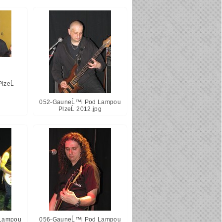
lzeĹ
052-GauneĹ™i Pod Lampou
PlzeĹ 2012.jpg
Lampou
056-GauneĹ™i Pod Lampou