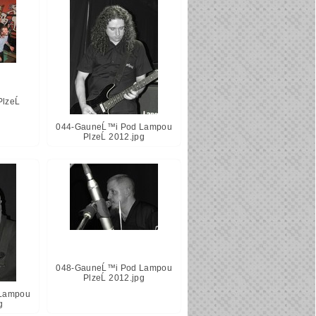
lzeĹ
044-GauneĹ™i Pod Lampou
PlzeĹ 2012.jpg
048-GauneĹ™i Pod Lampou
PlzeĹ 2012.jpg
Lampou
g