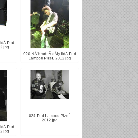
lidĂ­ Pod
2.jpg
020-NĂˇhradnĂ­ dĂ­ly lidĂ­ Pod
Lampou PlzeĹ 2012.jpg
024-Pod Lampou PlzeĹ
2012.jpg
lidĂ­ Pod
2.jpg