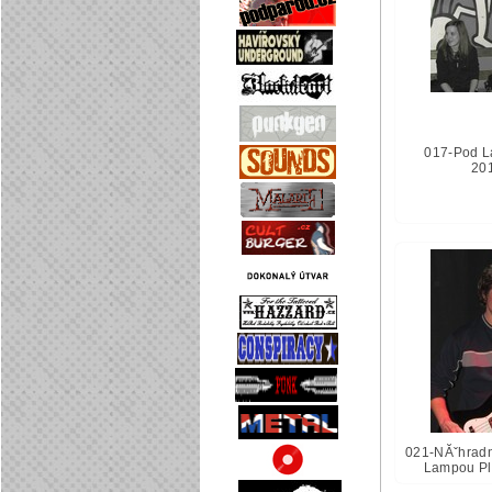
017-Pod L
20
021-NĂˇhradnĂ
Lampou Pl