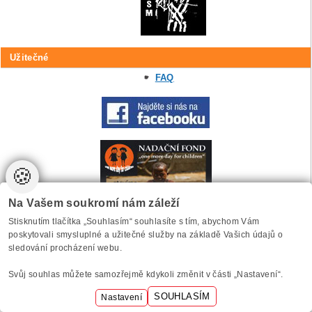
Užitečné
FAQ
🍪
Na Vašem soukromí nám záleží
Stisknutím tlačítka „Souhlasím“ souhlasíte s tím, abychom Vám
poskytovali smysluplné a užitečné služby na základě Vašich údajů o
sledování procházení webu.
Svůj souhlas můžete samozřejmě kdykoli změnit v části „Nastavení“.
Anketa
SOUHLASÍM
Nastavení
Jste spokojeni s obsahem punk.cz po obnovení stránek?