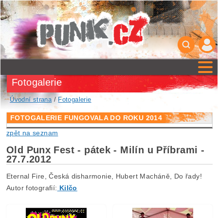
Fotogalerie
Úvodní strana
/
Fotogalerie
FOTOGALERIE FUNGOVALA DO ROKU 2014
zpět na seznam
Old Punx Fest - pátek - Milín u Příbrami -
27.7.2012
Eternal Fire, Česká disharmonie, Hubert Macháně, Do řady!
Autor fotografií:
Kilčo