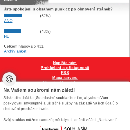
Jste spokojeni s obsahem punk.cz po obnovení stránek?
(52%)
ANO
(48%)
NE
Celkem hlasovalo 431.
Archiv anket
.
Napište nám
Prohlášení o přístupnosti
RSS
🍪
Mapa serveru
Hlavni reklamní banner
Nastavení cookies
Na Vašem soukromí nám záleží
Stisknutím tlačítka „Souhlasím“ souhlasíte s tím, abychom Vám
Vytvořilo
Anawe
, provozuje Anawe a Špína
poskytovali smysluplné a užitečné služby na základě Vašich údajů o
sledování procházení webu.
Svůj souhlas můžete samozřejmě kdykoli změnit v části „Nastavení“.
SOUHLASÍM
Nastavení