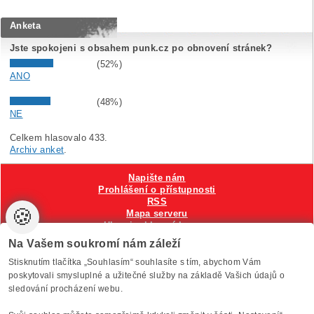
Anketa
Jste spokojeni s obsahem punk.cz po obnovení stránek?
(52%)
ANO
(48%)
NE
Celkem hlasovalo 433.
Archiv anket
.
Napište nám
Prohlášení o přístupnosti
RSS
🍪
Mapa serveru
Hlavni reklamní banner
Nastavení cookies
Na Vašem soukromí nám záleží
Stisknutím tlačítka „Souhlasím“ souhlasíte s tím, abychom Vám
Vytvořilo
Anawe
, provozuje Anawe a Špína
poskytovali smysluplné a užitečné služby na základě Vašich údajů o
sledování procházení webu.