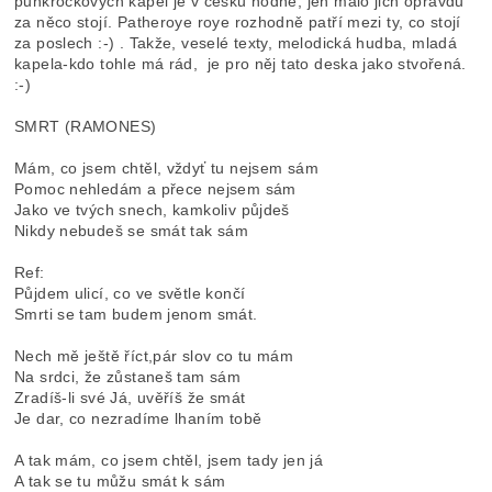
punkrockových kapel je v česku hodně, jen málo jich opravdu
za něco stojí. Patheroye roye rozhodně patří mezi ty, co stojí
za poslech :-) . Takže, veselé texty, melodická hudba, mladá
kapela-kdo tohle má rád, je pro něj tato deska jako stvořená.
:-)
SMRT (RAMONES)
Mám, co jsem chtěl, vždyť tu nejsem sám
Pomoc nehledám a přece nejsem sám
Jako ve tvých snech, kamkoliv půjdeš
Nikdy nebudeš se smát tak sám
Ref:
Půjdem ulicí, co ve světle končí
Smrti se tam budem jenom smát.
Nech mě ještě říct,pár slov co tu mám
Na srdci, že zůstaneš tam sám
Zradíš-li své Já, uvěříš že smát
Je dar, co nezradíme lhaním tobě
A tak mám, co jsem chtěl, jsem tady jen já
A tak se tu můžu smát k sám