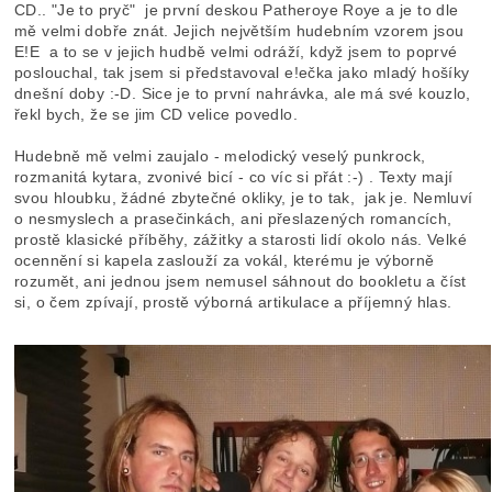
CD.. "Je to pryč" je první deskou Patheroye Roye a je to dle
mě velmi dobře znát. Jejich největším hudebním vzorem jsou
E!E a to se v jejich hudbě velmi odráží, když jsem to poprvé
poslouchal, tak jsem si představoval e!ečka jako mladý hošíky
dnešní doby :-D. Sice je to první nahrávka, ale má své kouzlo,
řekl bych, že se jim CD velice povedlo.
Hudebně mě velmi zaujalo - melodický veselý punkrock,
rozmanitá kytara, zvonivé bicí - co víc si přát :-) . Texty mají
svou hloubku, žádné zbytečné okliky, je to tak, jak je. Nemluví
o nesmyslech a prasečinkách, ani přeslazených romancích,
prostě klasické příběhy, zážitky a starosti lidí okolo nás. Velké
ocennění si kapela zaslouží za vokál, kterému je výborně
rozumět, ani jednou jsem nemusel sáhnout do bookletu a číst
si, o čem zpívají, prostě výborná artikulace a příjemný hlas.