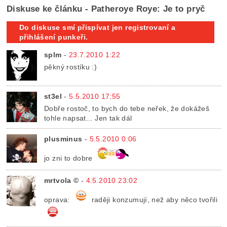
Diskuse ke článku - Patheroye Roye: Je to pryč
Do diskuse smí přispívat jen registrovaní a
přihlášení punkeři.
splm
-
23.7.2010 1:22
pěkný rostíku :)
st3el
-
5.5.2010 17:55
Dobře rostoč, to bych do tebe neřek, že dokážeš
tohle napsat... Jen tak dál
plusminus
-
5.5.2010 0:06
jo zni to dobre
mrtvola ©
-
4.5.2010 23:02
oprava:
raději konzumují, než aby něco tvořili