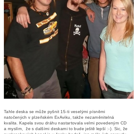
Tahle deska se může pyšnit 15-ti veselými písněmi
natočených v plzeňském ExAviku, takže nezaměnitelná
kvalita. Kapela svou dráhu nastartovala velmi povedeným CD
a myslím, že s dalšími deskami to bude ještě lepší :-). Sic, že