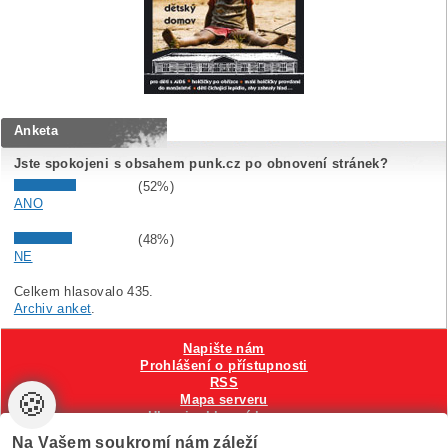
Anketa
Jste spokojeni s obsahem punk.cz po obnovení stránek?
(52%)
ANO
(48%)
NE
Celkem hlasovalo 435.
Archiv anket
.
Napište nám
Prohlášení o přístupnosti
RSS
🍪
Mapa serveru
Hlavni reklamní banner
Nastavení cookies
Na Vašem soukromí nám záleží