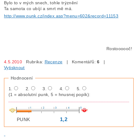
Bylo to v mých snech, tohle trýznění
Ta samota co ubíjí a smrt mě má.
http://www.punk.cz/index.asp?menu=602&record=11153
Rostoooooč!
4.5.2010
Rubrika:
Recenze
| Komentářů:
6
|
Vytisknout
Hodnocení
1.
2.
3.
4.
5.
(1 = absolutní punk, 5 = hnusnej popík):
1,2
PUNK