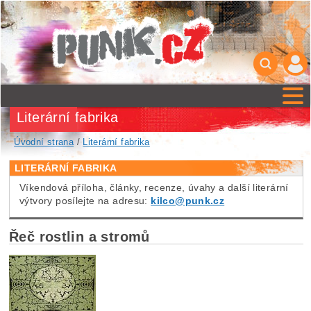
Literární fabrika
Úvodní strana
/
Literární fabrika
LITERÁRNÍ FABRIKA
Víkendová příloha, články, recenze, úvahy a další literární
výtvory posílejte na adresu:
kilco@punk.cz
Řeč rostlin a stromů