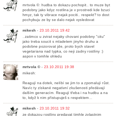
mrtvola ©: hudba to dokazu pochopit.. to muze byt
podobny jako kdyz rostlina je v prostredi kde bzuci
hmyz, tak ty vibrace nejak pociti.. respekt? to dost
pochybuju ze by se dalo nejak vysledovat
mikesh
-
23.10.2011 19:42
..zatimco u zvirat nejaky chovani podobny "citu"
jako treba soucit s mladetem jinyho druhu a
podobne pozorovat jde, proto bych stavel
vegetariana nad typka, co neji zadny rostliny :)
aspon v tomhle ohledu
mrtvola ©
-
23.10.2011 19:38
mikesh:
Reagují na dotek, nelíbí se jim to a zpomalují růst.
Navíc ty získané negativní zkušenosti předávají
dalším generacím. Reagují třeba i na hudbu a na
to, když k nim přistupuješ s respektem...
mikesh
-
23.10.2011 19:32
ze dokazou rostliny predavat timhle zvlastnim