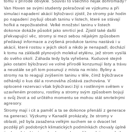
tomu v přírodě obvyklé. Souvisí to všechno nějak dohromady?
Van Hoven se svými studenty pokračoval ve výzkumu a při
simulaci napadení akácií býložravci zjistil, že stromy pár hodin
po napadení zvyšují obsah taninu v listech, které se stávají
hořké a nepoživatelné. Velké množství taninu v listech
dokonce dokáže působit jako smrtící jed. Zjistil také další
překvapující věc, stromy si mezi sebou nějakým způsobem
předávají informace a zvýšená produkce taninu nastává i u
akácií, které rostou v jejich okolí a nikdo je nenapadl, dochází
k tomu na základě plynových molekul etylénu, jež strom vysílá
do svého okolí. Záhada tedy byla vyřešena. Kuduové stejně
jako ostatní býložravci ve volné přírodě konzumují listy a trávu
a neustále se při tom posunují z místa na místo. Byliny a
stromy na to reagují zvýšením taninu v těle, čímž býložravce
odhánějí o kus dál a rovnováha zůstává zachována. V
oplocené rezervaci však býložravci žijí s rostlinným světem v
uzavřeném prostoru, rostliny a stromy svým způsobem bojují
o svůj život a od určitého momentu se mohou stát smrtelnými
agresory.
Stromy mají i cit a paměť a ta se dokonce přenáší z generace
na generaci. Výzkumy v Kanadě prokázaly, že stromy v
oblasti, jež byla zasažena velkým suchem se o dvacet let
později při podobných klimatických podmínkách chovaly úplně