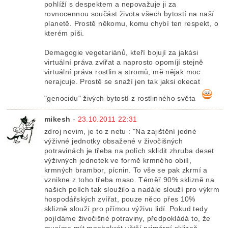
pohlíží s despektem a nepovažuje ji za
rovnocennou součást života všech bytostí na naší
planetě. Prostě někomu, komu chybí ten respekt, o
kterém píši.
Demagogie vegetariánů, kteří bojují za jakási
virtuální práva zvířat a naprosto opomíjí stejně
virtuální práva rostlin a stromů, mě nějak moc
nerajcuje. Prostě se snaží jen tak jaksi okecat
"genocidu" živých bytostí z rostlinného světa
mikesh
-
23.10.2011 22:31
zdroj nevim, je to z netu : "Na zajištění jedné
výživné jednotky obsažené v živočišných
potravinách je třeba na polích sklidit zhruba deset
výživných jednotek ve formě krmného obilí,
krmných brambor, pícnin. To vše se pak zkrmí a
vznikne z toho třeba maso. Téměř 90% sklizně na
našich polích tak sloužilo a nadále slouží pro výkrm
hospodářských zvířat, pouze něco přes 10%
sklizně slouží pro přímou výživu lidí. Pokud tedy
pojídáme živočišné potraviny, předpokládá to, že