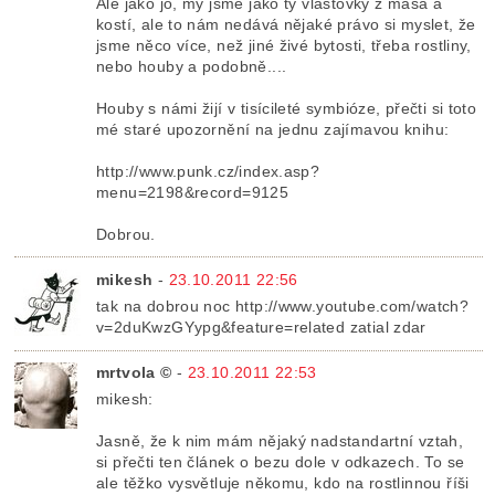
Ale jako jo, my jsme jako ty vlaštovky z masa a
kostí, ale to nám nedává nějaké právo si myslet, že
jsme něco více, než jiné živé bytosti, třeba rostliny,
nebo houby a podobně....
Houby s námi žijí v tisícileté symbióze, přečti si toto
mé staré upozornění na jednu zajímavou knihu:
http://www.punk.cz/index.asp?
menu=2198&record=9125
Dobrou.
mikesh
-
23.10.2011 22:56
tak na dobrou noc http://www.youtube.com/watch?
v=2duKwzGYypg&feature=related zatial zdar
mrtvola ©
-
23.10.2011 22:53
mikesh:
Jasně, že k nim mám nějaký nadstandartní vztah,
si přečti ten článek o bezu dole v odkazech. To se
ale těžko vysvětluje někomu, kdo na rostlinnou říši