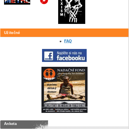
Užitečné
FAQ
Anketa