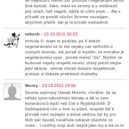
se nejedná o menší zlo, protože i vegetariáni žerou
živé bytosti. Jako, mám se stromy a s rostlinami
jiný vztah, než vegoši, takže to cítím jinak.... Ale v
přírodě se prostě všichni žereme navzájem,
abychom přežili, tak je to prostě nastavené.
mikesh
-
23.10.2011 20:02
mrtvola ©: mam to podobe, po 6 letech
vegetarianstvi uz to tez nejaky cas nehrotim z
ruznych duvodu, ale porad si myslim, ze moralne je
vegetarianstvi vyse.. proste mensi "zlo". Myslim ze
kuduove nejaky respekt neresi, chteji prezit stejne
jako akacie.. akorat clovek dokaze respektovat,
protoze si dokaze predstavit dusledky
Monty
-
23.10.2011 19:56
Docela zajímavý článek Mrtvolo, chválím, že se
někdo ujme takovéhoto tématu a dá to sem.
Koneckonců lepší než číst o Rypičkách48 :D
Každopádně vím o čem tu píšeš, respekt lidí k
přírodě není nejlepší a drtivá většina lidí by pro
těch pár šoustů neváhala vykácet všechno co
roste....i rostliny mají duši stejně jako my a dá se to