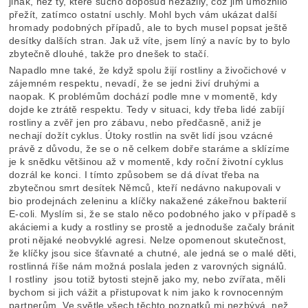
jinak, než ty, které sucho doposud nezažily, což jim umožnilo
přežít, zatímco ostatní uschly. Mohl bych vám ukázat další
hromady podobných případů, ale to bych musel popsat ještě
desítky dalších stran. Jak už víte, jsem líný a navíc by to bylo
zbytečně dlouhé, takže pro dnešek to stačí.
Napadlo mne také, že když spolu žijí rostliny a živočichové v
zájemném respektu, nevadí, že se jedni živí druhými a
naopak. K problémům dochází podle mne v momentě, kdy
dojde ke ztrátě respektu. Tedy v situaci, kdy třeba lidé zabíjí
rostliny a zvěř jen pro zábavu, nebo předčasně, aniž je
nechají dožít cyklus. Útoky rostlin na svět lidí jsou vzácné
právě z důvodu, že se o ně celkem dobře staráme a sklízíme
je k snědku většinou až v momentě, kdy roční životní cyklus
dozrál ke konci. I tímto způsobem se dá dívat třeba na
zbytečnou smrt desítek Němců, kteří nedávno nakupovali v
bio prodejnách zeleninu a klíčky nakažené zákeřnou bakterií
E-coli. Myslím si, že se stalo něco podobného jako v případě s
akáciemi a kudy a rostliny se prostě a jednoduše začaly bránit
proti nějaké neobvyklé agresi. Nelze opomenout skutečnost,
že klíčky jsou sice šťavnaté a chutné, ale jedná se o malé děti,
rostlinná říše nám možná poslala jeden z varovných signálů.
I rostliny jsou totiž bytosti stejně jako my, nebo zvířata, měli
bychom si jich vážit a přistupovat k nim jako k rovnocenným
partnerům. Ve světle všech těchto poznatků mi nezbývá, než