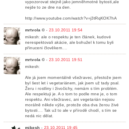
vypozorovat stejně jako jemněhmotné bytosti,ale
nejde to ze dne na den.
http://www.youtube.com/watch?v=j3tRqKOK7hA
mrtvola ©
-
23.10.2011 19:54
mikesh: ale o respektu je ten článek, kudové
nerespektovali akácie, ale bohužel k tomu byli
přinuceni člověkem....
mrtvola ©
-
23.10.2011 19:51
mikesh:
Ale já jsem momentálně všežravec, přestože jsem
byl šest let i vegetariánem, jak jsem už tady psal.
Žeru i rostliny i živočichy, nemám s tím problém.
Ale respektuji je. A o tom to podle mne je, o tom
respektu. Ani všežravec, ani vegetarián nejsou
morálně někde výše, protože oba dva žerou živé
bytosti.... Tak už to ale v přírodě chodí, s tím se
nedá nic dělat.
mikesh
-
23.10.2011 19:45