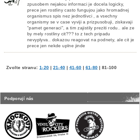
zpusobem nejakou informaci je docela logicky,
prece jen rostliny casto fungujou jako hromadnej
organismus spis nez jednotlivci , a vsechny
organismy se v case vyviji a prizpusobuji, ziskavaji
"pamet generaci", a tim zajistily preziti rodu.. ale ze
by mely rostliny cit??? to z tech pripadu
nevyplyva.. dokazou reagovat na podnety, ale cit je
prece jen nekde uplne jinde
Zvolte stranu:
1-20
|
21-40
|
41-60
|
61-80
|
81-100
Podporují nás