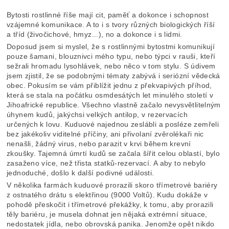
Bytosti rostlinné říše mají cit, paměť a dokonce i schopnost
vzájemné komunikace. A to i s tvory různých biologických říší
a tříd (živočichové, hmyz...), no a dokonce i s lidmi.
Doposud jsem si myslel, že s rostlinnými bytostmi komunikují
pouze šamani, blouznivci mého typu, nebo týpci v rauši, kteří
sežrali hromadu lysohlávek, nebo něco v tom stylu. S údivem
jsem zjistil, že se podobnými tématy zabývá i seriózní vědecká
obec. Pokusím se vám přiblížit jednu z překvapivých příhod,
která se stala na počátku osmdesátých let minulého století v
Jihoafrické republice. Všechno vlastně začalo nevysvětlitelným
úhynem kudů, jakýchsi velkých antilop, v rezervacích
určených k lovu. Kuduové najednou zeslábli a posléze zemřeli
bez jakékoliv viditelné příčiny, ani přivolaní zvěrolékaři nic
nenašli, žádný virus, nebo parazit v krvi během krevní
zkoušky. Tajemná úmrtí kudů se začala šířit celou oblastí, bylo
zasaženo více, než třista statků-rezervací. A aby to nebylo
jednoduché, došlo k další podivné události.
V několika farmách kuduové prorazili skoro třímetrové bariéry
z ostnatého drátu s elektřinou (9000 Voltů). Kudu dokáže v
pohodě přeskočit i třímetrové překážky, k tomu, aby prorazili
těly bariéru, je musela dohnat jen nějaká extrémní situace,
nedostatek jídla, nebo obrovská panika. Jenomže opět nikdo