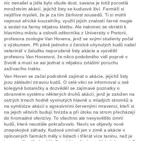
nic nenašel a jídla bylo všude dost, savana je totiž porostlá
množstvím akácií, jejichž listy se kuduové živí. Farmáři si
nejdříve mysleli, že je za tím žárlivost sousedů. Ti si mohli
najmout africké kouzelníky, využít jejich znalostí černé magie
a seslat na farmy nějakou kletbu. Ale nakonec se obrátili k
hlavnímu městu a oslovili odborníka z University v Pretorii,
profesora zoologie Van Hovena, jenž se svými studenty počal
s výzkumem. Při pitvě jednoho z čerstvě uhynulých kudů našel
veterinář v žaludku neporušené listy akácie a vysvětlil
profesoru Van Hovenovi, že něco podobného vidí poprvé v
životě a musí se asi jednat o nějakou zvláštní poruchu
zažívacího traktu.
Van Hoven se začal podrobně zajímat o akácie, jejichž listy
jsou základní stravou kudů. O celé věci se informoval u své
kolegyně botaničky a dozvěděl se zajímavé poznatky o
obranném systému některých druhů akácií, jenž je založen na
ostrých trnech hodně vyvinutých hlavně u mladých stromků a
na symbióze akácií s agresivními červenými mravenci, kteří si
na jejich větvích budují hnízda a při útoku na strom přecházejí
do hromadné ofenzívy. To všechno ale nevysvětlilo úmrtí
kudů, které neustále pokračovalo. Navíc se objevily nové
znepokojivé záhady. Kudové umírali jen v zimě a akácie v
oplocených farmách měly v listech i třikrát více taninu, než je