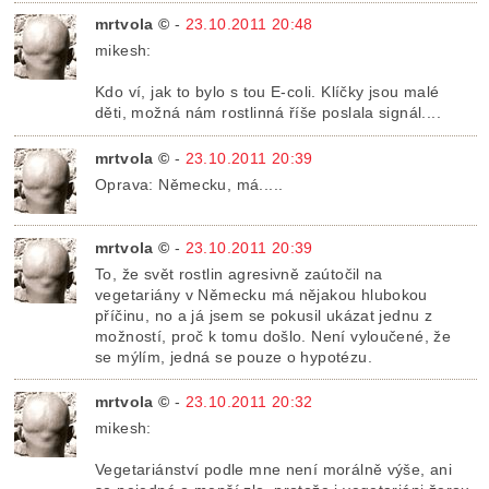
mrtvola ©
-
23.10.2011 20:48
mikesh:
Kdo ví, jak to bylo s tou E-coli. Klíčky jsou malé
děti, možná nám rostlinná říše poslala signál....
mrtvola ©
-
23.10.2011 20:39
Oprava: Německu, má.....
mrtvola ©
-
23.10.2011 20:39
To, že svět rostlin agresivně zaútočil na
vegetariány v Německu má nějakou hlubokou
příčinu, no a já jsem se pokusil ukázat jednu z
možností, proč k tomu došlo. Není vyloučené, že
se mýlím, jedná se pouze o hypotézu.
mrtvola ©
-
23.10.2011 20:32
mikesh:
Vegetariánství podle mne není morálně výše, ani