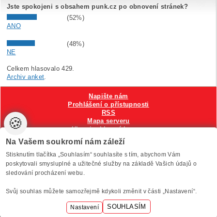
Jste spokojeni s obsahem punk.cz po obnovení stránek?
(52%)
ANO
(48%)
NE
Celkem hlasovalo 429.
Archiv anket
.
Napište nám
Prohlášení o přístupnosti
RSS
🍪
Mapa serveru
Hlavni reklamní banner
Nastavení cookies
Na Vašem soukromí nám záleží
Stisknutím tlačítka „Souhlasím“ souhlasíte s tím, abychom Vám
Vytvořilo
Anawe
, provozuje Anawe a Špína
poskytovali smysluplné a užitečné služby na základě Vašich údajů o
sledování procházení webu.
Svůj souhlas můžete samozřejmě kdykoli změnit v části „Nastavení“.
SOUHLASÍM
Nastavení