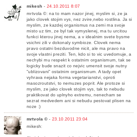
mikesh
-
24.10.2011 8:07
mrtvola ©: na to mam nazor jinej, myslim si, ze ja
jako clovek stojim vys, nez zvire,nebo rostlina. Ja si
myslim, ze kazdej organismus na zemi ma svoje
misto uz tim, ze byl tak vymyslenej, ma tu urcitou
funkci kterou jinej nema, a v idealnim svete bysme
vsichni zili v dokonaly symbioze. Clovek nema
pravo ostatni bezduvodne nicit, ale ma pravo na
svoje vlastni preziti. Ten, kdo si to vic uvedomuje, a
nechybi mu respekt k ostatnim organismum, tak se
logicky bude snazit co nejvic umensit svoje nutny
"ublizovani" ostatnim organismum. A tady opet
vyhrava nejaka forma vegetarianstvi, oproti
masozroutstvi, to nemuzes poprit. Ale protoze si
myslim, ze jako clovek stojim vys, tak to nebudu
praktikovat do uplnyho extremu, nenecham se
sezrat medvedem ani si nebudu pestovat plisen na
noze :)
mrtvola ©
-
23.10.2011 23:04
mikesh: