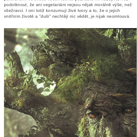
podotknout, že ani vegetariáni nejsou nějak morálně výše, než
všežravci. I oni totiž konzumují živé tvory a to, že o jejich
vnitřním životě a "duši" nechtějí nic vědět, je nijak neomlouvá.