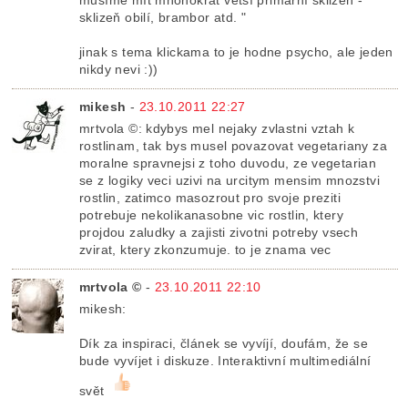
musíme mít mnohokrát větší primární sklizeň -
sklizeň obilí, brambor atd. "
jinak s tema klickama to je hodne psycho, ale jeden
nikdy nevi :))
mikesh
-
23.10.2011 22:27
mrtvola ©: kdybys mel nejaky zvlastni vztah k
rostlinam, tak bys musel povazovat vegetariany za
moralne spravnejsi z toho duvodu, ze vegetarian
se z logiky veci uzivi na urcitym mensim mnozstvi
rostlin, zatimco masozrout pro svoje preziti
potrebuje nekolikanasobne vic rostlin, ktery
projdou zaludky a zajisti zivotni potreby vsech
zvirat, ktery zkonzumuje. to je znama vec
mrtvola ©
-
23.10.2011 22:10
mikesh:
Dík za inspiraci, článek se vyvíjí, doufám, že se
bude vyvíjet i diskuze. Interaktivní multimediální
svět