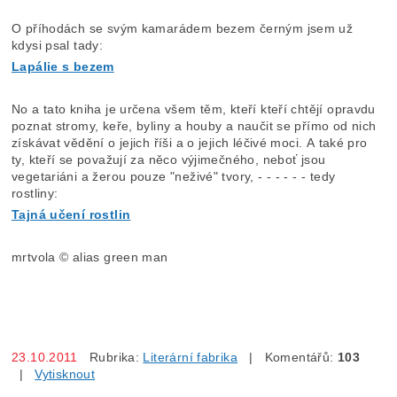
O příhodách se svým kamarádem bezem černým jsem už
kdysi psal tady:
Lapálie s bezem
No a tato kniha je určena všem těm, kteří kteří chtějí opravdu
poznat stromy, keře, byliny a houby a naučit se přímo od nich
získávat vědění o jejich říši a o jejich léčivé moci. A také pro
ty, kteří se považují za něco výjimečného, neboť jsou
vegetariáni a žerou pouze "neživé" tvory, - - - - - - tedy
rostliny:
Tajná učení rostlin
mrtvola © alias green man
23.10.2011
Rubrika:
Literární fabrika
| Komentářů:
103
|
Vytisknout