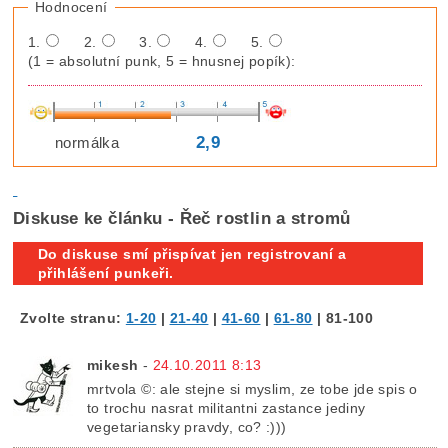
Hodnocení
1.
2.
3.
4.
5.
(1 = absolutní punk, 5 = hnusnej popík):
2,9
normálka
Diskuse ke článku - Řeč rostlin a stromů
Do diskuse smí přispívat jen registrovaní a
přihlášení punkeři.
Zvolte stranu:
1-20
|
21-40
|
41-60
|
61-80
|
81-100
mikesh
-
24.10.2011 8:13
mrtvola ©: ale stejne si myslim, ze tobe jde spis o
to trochu nasrat militantni zastance jediny
vegetariansky pravdy, co? :)))