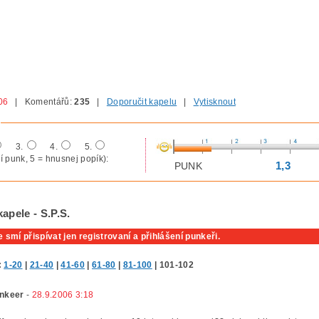
06
| Komentářů:
235
|
Doporučit kapelu
|
Vytisknout
3.
4.
5.
í punk, 5 = hnusnej popík):
1,3
PUNK
apele - S.P.S.
 smí přispívat jen registrovaní a přihlášení punkeři.
:
1-20
|
21-40
|
41-60
|
61-80
|
81-100
|
101-102
nkeer
-
28.9.2006 3:18