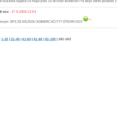
jf-ova:kera kapela co hraje pres 10 let neni komercni??a kdyz vidim polstare z 
jf-ova
-
27.9.2006 22:54
onym: SPS ZE NEJSOU KOMERCACI??? OTEVRI OCI!
:
1-20
|
21-40
|
41-60
|
61-80
|
81-100
|
101-102