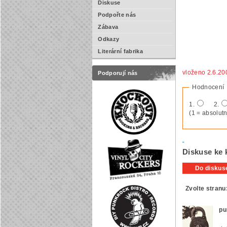
Diskuse
Podpořte nás
Zábava
Odkazy
Literární fabrika
vloženo 2.6.20
Podporují nás
Hodnocení
1.
2.
(1 = absolutn
Diskuse ke k
Do diskuse
Zvolte stranu
pu