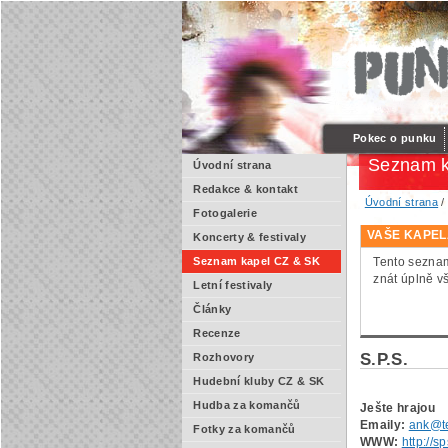
Pokec o punku
Seznam k
Úvodní strana
Redakce & kontakt
Úvodní strana
Fotogalerie
VAŠE KAPEL
Koncerty & festivaly
Tento seznam
Seznam kapel CZ & SK
znát úplně v
Letní festivaly
Články
Recenze
S.P.S.
Rozhovory
Hudební kluby CZ & SK
Hudba za komančů
Ješte hrajou
Emaily:
ank@t
Fotky za komančů
WWW:
http://s