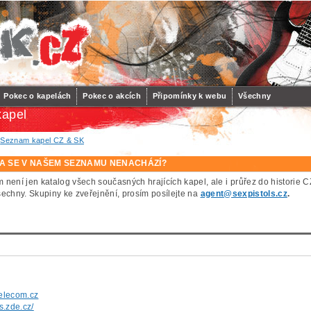
Pokec o kapelách
Pokec o akcích
Připomínky k webu
Všechny
apel
/
Seznam kapel CZ & SK
A SE V NAŠEM SEZNAMU NENACHÁZÍ?
 není jen katalog všech současných hrajících kapel, ale i průřez do histor
šechny. Skupiny ke zveřejnění, prosím posílejte na
agent@sexpistols.cz
.
elecom.cz
ps.zde.cz/