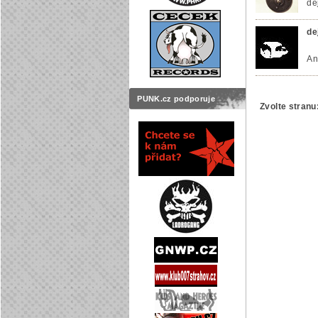
de
de
An
PUNK.cz podporuje
Zvolte stranu