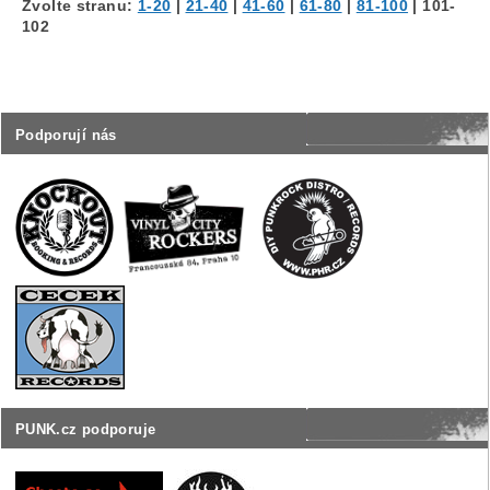
Zvolte stranu:
1-20
|
21-40
|
41-60
|
61-80
|
81-100
|
101-
102
Podporují nás
PUNK.cz podporuje