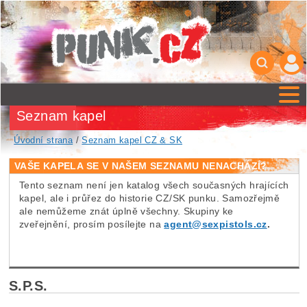
Seznam kapel
Úvodní strana
/
Seznam kapel CZ & SK
VAŠE KAPELA SE V NAŠEM SEZNAMU NENACHÁZÍ?
Tento seznam není jen katalog všech současných hrajících
kapel, ale i průřez do historie CZ/SK punku. Samozřejmě
ale nemůžeme znát úplně všechny. Skupiny ke
zveřejnění, prosím posílejte na
agent@sexpistols.cz
.
S.P.S.