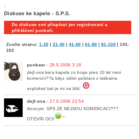
Diskuse ke kapele - S.P.S.
Do diskuse smí přispívat jen registrovaní a
přihlášení punkeři.
Zvolte stranu:
1-20
|
21-40
|
41-60
|
61-80
|
81-100
|
101-
102
punkeer
-
28.9.2006 3:18
dejf-ova:kera kapela co hraje pres 10 let neni
komercni??a kdyz vidim polstare z lebkama
exploited tak je mi na bliti.
dejf-ova
-
27.9.2006 22:54
Anonym: SPS ZE NEJSOU KOMERCACI???
OTEVRI OCI!