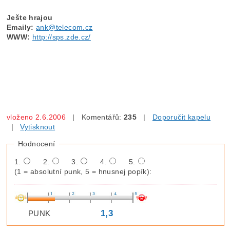
Ješte hrajou
Emaily:
ank@telecom.cz
WWW:
http://sps.zde.cz/
vloženo 2.6.2006
| Komentářů:
235
|
Doporučit kapelu
|
Vytisknout
Hodnocení
1.
2.
3.
4.
5.
(1 = absolutní punk, 5 = hnusnej popík):
1,3
PUNK