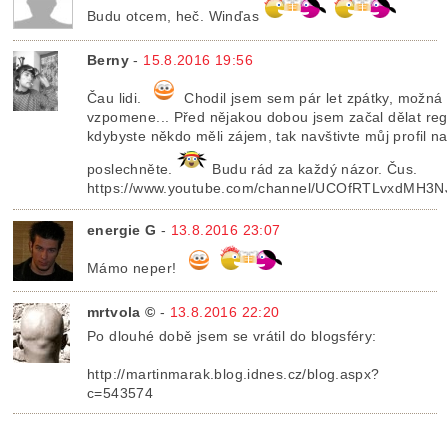
Budu otcem, heč. Winďas
Berny
-
15.8.2016 19:56
Čau lidi.
Chodil jsem sem pár let zpátky, možná 
vzpomene... Před nějakou dobou jsem začal dělat reg
kdybyste někdo měli zájem, tak navštivte můj profil n
poslechněte.
Budu rád za každý názor. Čus.
https://www.youtube.com/channel/UCOfRTLvxdMH
energie G
-
13.8.2016 23:07
Mámo neper!
mrtvola ©
-
13.8.2016 22:20
Po dlouhé době jsem se vrátil do blogsféry:
http://martinmarak.blog.idnes.cz/blog.aspx?
c=543574