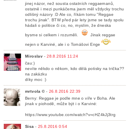
jinej názor, než sousta ostatních reggaemanů,
ostatně i mezi punkáčema jsem měl vždycky trochu
odlišný názory :D Ale co, říkám tomu "Reggae
trochu jinak". BTW před pár lety jsme se tady spolu
hádali o politice či co, no, myslím, že dneska
bysme si celkem i rozuměli.
Jinak reggae
nejen o Karviné, ale i o Tomášovi Enge
Miroslav
-
28.8.2016 11:24
čau:)
nevíte někdo o někom, kdo dělá potisky na trička??
na zakázku
díky moc :)
mrtvola ©
-
26.8.2016 22:39
Berny: Reggae je podle mne o víře v Boha. Ale
jinak v piohodě, může být i o Karviné:
https://www.youtube.com/watch?v=cHZ4kJj3trg
Sisa
-
25.8.2016 0:54