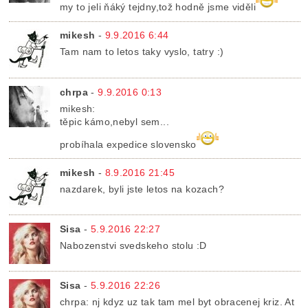
my to jeli ňáký tejdny,tož hodně jsme viděli
mikesh
-
9.9.2016 6:44
Tam nam to letos taky vyslo, tatry :)
chrpa
-
9.9.2016 0:13
mikesh:
těpic kámo,nebyl sem...
probíhala expedice slovensko
mikesh
-
8.9.2016 21:45
nazdarek, byli jste letos na kozach?
Sisa
-
5.9.2016 22:27
Nabozenstvi svedskeho stolu :D
Sisa
-
5.9.2016 22:26
chrpa: nj kdyz uz tak tam mel byt obracenej kriz. At