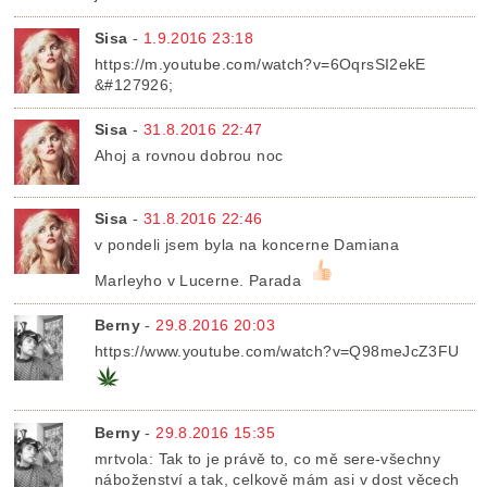
Sisa
-
1.9.2016 23:18
https://m.youtube.com/watch?v=6OqrsSI2ekE
&#127926;
Sisa
-
31.8.2016 22:47
Ahoj a rovnou dobrou noc
Sisa
-
31.8.2016 22:46
v pondeli jsem byla na koncerne Damiana
Marleyho v Lucerne. Parada
Berny
-
29.8.2016 20:03
https://www.youtube.com/watch?v=Q98meJcZ3FU
Berny
-
29.8.2016 15:35
mrtvola: Tak to je právě to, co mě sere-všechny
náboženství a tak, celkově mám asi v dost věcech