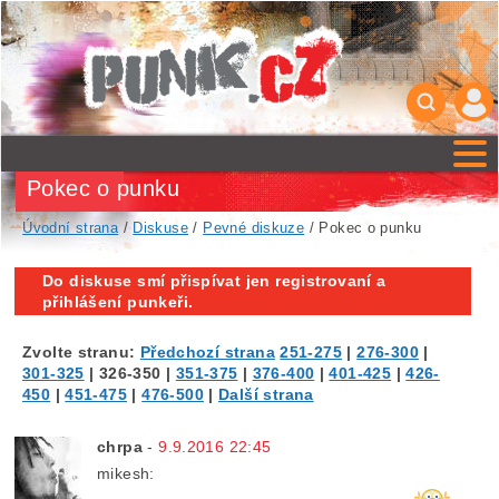
Pokec o punku
Úvodní strana
/
Diskuse
/
Pevné diskuze
/ Pokec o punku
Do diskuse smí přispívat jen registrovaní a
přihlášení punkeři.
Zvolte stranu:
Předchozí strana
251-275
|
276-300
|
301-325
|
326-350
|
351-375
|
376-400
|
401-425
|
426-
450
|
451-475
|
476-500
|
Další strana
chrpa
-
9.9.2016 22:45
mikesh: