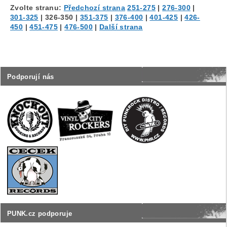
Zvolte stranu:
Předchozí strana
251-275
|
276-300
|
301-325
|
326-350
|
351-375
|
376-400
|
401-425
|
426-
450
|
451-475
|
476-500
|
Další strana
Podporují nás
PUNK.cz podporuje