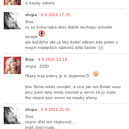
si kazdy vybere.
chrpa
-
5.9.2016 17:25
Sisa:
co se boha tejká,dost dobře nechápu tohodle
smajla
...
ale každýho věc,já léty došel někam,kde jeden z
mejch nejlepších kámošů dělá faráře:-)))
Sisa
-
4.9.2016 13:18
chrpa: :DDD
Hlasy maji pekny je to dojemne:D
btw. Boha nikdo nevidel, a sice jak rek Bolek vasu
picu jsem taky nikdy nevidel a verim ze ju mate.
Ale stejne spis verim na nejaky alieny..
chrpa
-
3.9.2016 21:31
Sisa:
nejvíc dřel ten vlajkonoš...
jináč dost nuda...