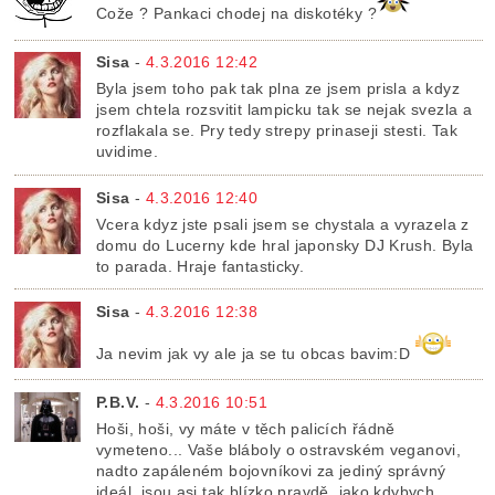
Cože ? Pankaci chodej na diskotéky ?
Sisa
-
4.3.2016 12:42
Byla jsem toho pak tak plna ze jsem prisla a kdyz
jsem chtela rozsvitit lampicku tak se nejak svezla a
rozflakala se. Pry tedy strepy prinaseji stesti. Tak
uvidime.
Sisa
-
4.3.2016 12:40
Vcera kdyz jste psali jsem se chystala a vyrazela z
domu do Lucerny kde hral japonsky DJ Krush. Byla
to parada. Hraje fantasticky.
Sisa
-
4.3.2016 12:38
Ja nevim jak vy ale ja se tu obcas bavim:D
P.B.V.
-
4.3.2016 10:51
Hoši, hoši, vy máte v těch palicích řádně
vymeteno... Vaše bláboly o ostravském veganovi,
nadto zapáleném bojovníkovi za jediný správný
ideál, jsou asi tak blízko pravdě, jako kdybych