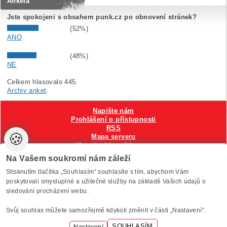
Anketa
Jste spokojeni s obsahem punk.cz po obnovení stránek?
(52%)
ANO
(48%)
NE
Celkem hlasovalo 445.
Archiv anket
.
Napište nám
Prohlášení o přístupnosti
RSS
🍪
Mapa serveru
Hlavni reklamní banner
Nastavení cookies
Na Vašem soukromí nám záleží
Stisknutím tlačítka „Souhlasím“ souhlasíte s tím, abychom Vám
Vytvořilo
Anawe
, provozuje Anawe a Špína
poskytovali smysluplné a užitečné služby na základě Vašich údajů o
sledování procházení webu.
Svůj souhlas můžete samozřejmě kdykoli změnit v části „Nastavení“.
SOUHLASÍM