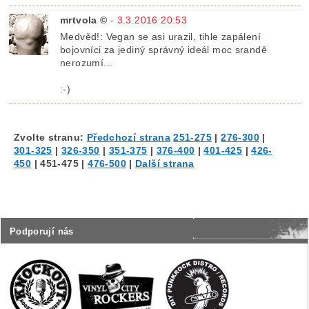
mrtvola ©
-
3.3.2016 20:53
Medvěd!: Vegan se asi urazil, tihle zapálení
bojovníci za jediný správný ideál moc srandě
nerozumí...
:-)
Zvolte stranu:
Předchozí strana
251-275
|
276-300
|
301-325
|
326-350
|
351-375
|
376-400
|
401-425
|
426-
450
|
451-475
|
476-500
|
Další strana
Podporují nás