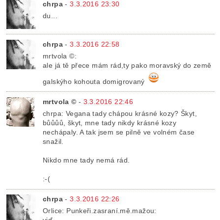
chrpa
-
3.3.2016 23:30
du...
chrpa
-
3.3.2016 22:58
mrtvola ©:
ale já tě přece mám rád,ty pako moravský do země
galskýho kohouta domigrovaný
mrtvola ©
-
3.3.2016 22:46
chrpa: Vegana tady chápou krásné kozy? Škyt,
bůůůů, škyt, mne tady nikdy krásné kozy
nechápaly. A tak jsem se pilně ve volném čase
snažil.
Nikdo mne tady nemá rád.
:-(
chrpa
-
3.3.2016 22:26
Orlice: Punkeři.zasraní.mě.mažou: