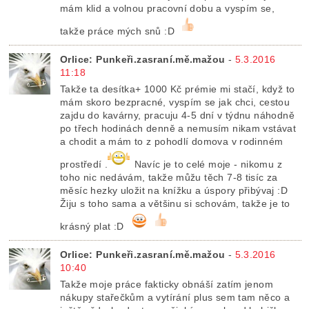
mám klid a volnou pracovní dobu a vyspím se,
takže práce mých snů :D
Orlice: Punkeři.zasraní.mě.mažou
-
5.3.2016
11:18
Takže ta desítka+ 1000 Kč prémie mi stačí, když to
mám skoro bezpracné, vyspím se jak chci, cestou
zajdu do kavárny, pracuju 4-5 dní v týdnu náhodně
po třech hodinách denně a nemusím nikam vstávat
a chodit a mám to z pohodlí domova v rodinném
prostředí .
Navíc je to celé moje - nikomu z
toho nic nedávám, takže můžu těch 7-8 tisíc za
měsíc hezky uložit na knížku a úspory přibývaj :D
Žiju s toho sama a většinu si schovám, takže je to
krásný plat :D
Orlice: Punkeři.zasraní.mě.mažou
-
5.3.2016
10:40
Takže moje práce fakticky obnáší zatím jenom
nákupy stařečkům a vytírání plus sem tam něco a