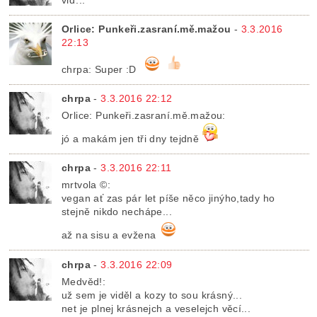
viď...
Orlice: Punkeři.zasraní.mě.mažou
-
3.3.2016
22:13
chrpa: Super :D
chrpa
-
3.3.2016 22:12
Orlice: Punkeři.zasraní.mě.mažou:
jó a makám jen tři dny tejdně
chrpa
-
3.3.2016 22:11
mrtvola ©:
vegan ať zas pár let píše něco jinýho,tady ho
stejně nikdo nechápe...
až na sisu a evžena
chrpa
-
3.3.2016 22:09
Medvěd!:
už sem je viděl a kozy to sou krásný...
net je plnej krásnejch a veselejch věcí...