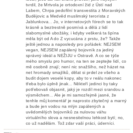
tvrdil, že Mrtvola je ortodoxní žid z Ústí nad
Labem, Chrpa pedofilní transvestita z Moravských
Budějovic a Medvěd muslimský terorista z
Jablunkova... Jo, v internetových fórech se to tak
krásně a beztrestně posmívá a dělá z lidí
slabomyslné ubožáky, i kdyby veškerá ta špína
měla být od A do Z vycucána z prstu, že? Takže
ještě jednou a naposledy pro pořádek: NEJSEM
vegan, NEJSEM zapálený bojovník za jediný
správný ideál a NEŽIJU v Ostravě. A co se týče
mého smyslu pro humor, na ten se zeptejte lidí, co
mě osobně znají; není nic snažšího, než házet na
net hromady smajlíků, dělat si prdel ze všeho a
budit dojem veselé kopy, aby to v reálu nakonec
třeba bylo úplně jinak... Někteří jedinci by taky
potřebovali objasnit, jaký je rozdíl mezi srandou a
výsměchem... Ale je mi samozřejmě jasné, že
tenhle můj komentář je naprosto zbytečný a marný
a bude jen vodou na mlýn zapálených a
uvědomělých bojovníků za nulovou váhu
virtuálního slova a nesnesitelnou lehkost bytí; no,
co už nadělám. Tož zdar vaší práci, úderníci.