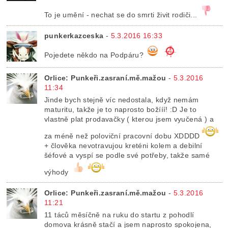
To je umění - nechat se do smrti živit rodiči...
punkerkazceska
-
5.3.2016 16:33
Pojedete někdo na Podpáru?
Orlice: Punkeři.zasraní.mě.mažou
-
5.3.2016
11:34
Jinde bych stejně víc nedostala, když nemám
maturitu, takže je to naprosto božííí! :D Je to
vlastně plat prodavačky ( kterou jsem vyučená ) a
za méně než poloviční pracovní dobu XDDDD
+ člověka nevotravujou kreténi kolem a debilní
šéfové a vyspí se podle své potřeby, takže samé
výhody
Orlice: Punkeři.zasraní.mě.mažou
-
5.3.2016
11:21
11 táců měsíčně na ruku do startu z pohodlí
domova krásně stačí a jsem naprosto spokojena,