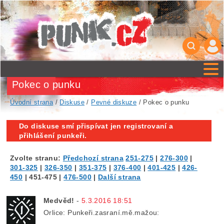
Pokec o punku
Úvodní strana
/
Diskuse
/
Pevné diskuze
/ Pokec o punku
Do diskuse smí přispívat jen registrovaní a
přihlášení punkeři.
Zvolte stranu:
Předchozí strana
251-275
|
276-300
|
301-325
|
326-350
|
351-375
|
376-400
|
401-425
|
426-
450
|
451-475
|
476-500
|
Další strana
Medvěd!
-
5.3.2016 18:51
Orlice: Punkeři.zasraní.mě.mažou: