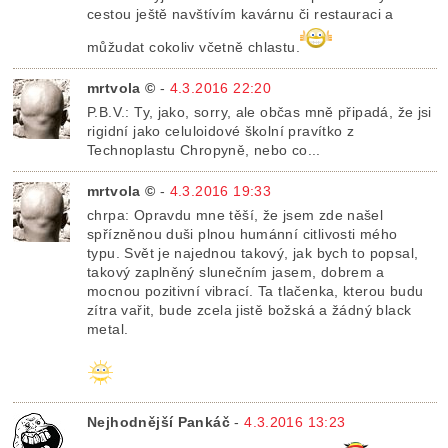
cestou ještě navštívím kavárnu či restauraci a
můžudat cokoliv včetně chlastu.
mrtvola ©
-
4.3.2016 22:20
P.B.V.: Ty, jako, sorry, ale občas mně připadá, že jsi
rigidní jako celuloidové školní pravítko z
Technoplastu Chropyně, nebo co...
mrtvola ©
-
4.3.2016 19:33
chrpa: Opravdu mne těší, že jsem zde našel
spřízněnou duši plnou humánní citlivosti mého
typu. Svět je najednou takový, jak bych to popsal,
takový zaplněný slunečním jasem, dobrem a
mocnou pozitivní vibrací. Ta tlačenka, kterou budu
zítra vařit, bude zcela jistě božská a žádný black
metal.
Nejhodnější Pankáč
-
4.3.2016 13:23