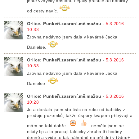
ještě vždycky dostanu nějaký prasule od babičky
od cesty navíc.
Orlice: Punkeři.zasraní.mě.mažou
-
5.3.2016
10:33
Zrovna nedávno jsem dala v kavárně Jacka
Danielse.
Orlice: Punkeři.zasraní.mě.mažou
-
5.3.2016
10:33
Zrovna nedávno jsem dala v kavárně Jacka
Danielse.
Orlice: Punkeři.zasraní.mě.mažou
-
5.3.2016
10:28
Jo a dostala jsem sto tisíc na ruku od babičky z
prodeje pozemků, takže úspory kvapem přibývají a
mám se fakt dobře
neměla jsem se
nikdy lip a to pracují fakticky zhruba tři hodiny
denně a vyjde to tak náhodně na pět dní v týdnu+