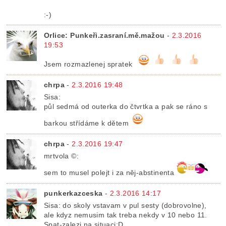
:-)
Orlice: Punkeři.zasraní.mě.mažou
-
2.3.2016
19:53
Jsem rozmazlenej spratek
chrpa
-
2.3.2016 19:48
Sisa:
půl sedmá od outerka do čtvrtka a pak se ráno s
barkou střídáme k dětem
chrpa
-
2.3.2016 19:47
mrtvola ©:
sem to musel polejt i za něj-abstinenta
punkerkazceska
-
2.3.2016 14:17
Sisa: do skoly vstavam v pul sesty (dobrovolne),
ale kdyz nemusim tak treba nekdy v 10 nebo 11.
Spat-zalezi na situaci:D