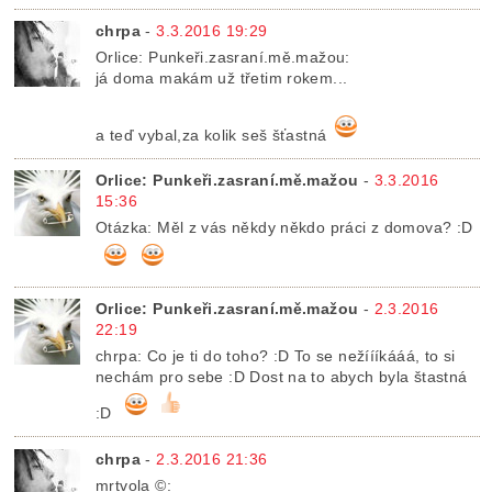
chrpa
-
3.3.2016 19:29
Orlice: Punkeři.zasraní.mě.mažou:
já doma makám už třetim rokem...
a teď vybal,za kolik seš šťastná
Orlice: Punkeři.zasraní.mě.mažou
-
3.3.2016
15:36
Otázka: Měl z vás někdy někdo práci z domova? :D
Orlice: Punkeři.zasraní.mě.mažou
-
2.3.2016
22:19
chrpa: Co je ti do toho? :D To se nežíííkááá, to si
nechám pro sebe :D Dost na to abych byla štastná
:D
chrpa
-
2.3.2016 21:36
mrtvola ©: