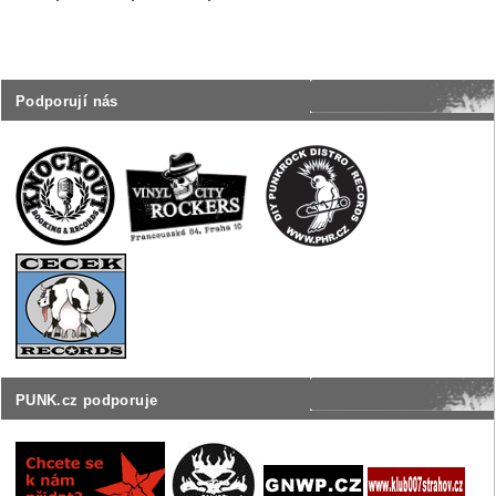
Podporují nás
PUNK.cz podporuje