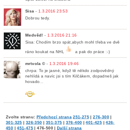
Sisa
-
1.3.2016 23:53
Dobrou tedy.
Medvěd!
-
1.3.2016 21:16
Sisa: Chodím brzo spát,abych mohl třeba ve dvě
ráno koukat na NHL
a pak do práce :-)
mrtvola ©
-
1.3.2016 19:46
chrpa: To je jasné, když tě někdo zodpovědný
nehlídá a navíc jsi s tím Kilčákem, dopadneš jak
hovado...
Zvolte stranu:
Předchozí strana
251-275
|
276-300
|
301-325
|
326-350
|
351-375
|
376-400
|
401-425
|
426-
450
|
451-475
|
476-500
|
Další strana