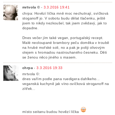
mrtvola ©
-
3.3.2016 19:41
chrpa: Hovězí líčka mně moc nechutnají, svíčková
stoganoff jo. V sobotu budu dělat tlačenku, ještě
jsem to nikdy nezkoušel, tak jsem zvědavý, jak to
dopadne.
Dnes večer jím také vegan, portugalský recept.
Malé neoloupané brambory peču doměka v troubě
na hrubé mořské soli, no a pak je poliji olivovým
olejem s hromadou nastrouhaného česneku. Děti
se ženou něco jiného s masem.
chrpa
-
3.3.2016 19:33
mrtvola ©:
dnes vařím podle pana ruedigera dahlkeho...
veganská kuchyně jak víno-svíčková stroganoff na
zítřek...
místo seitanu budou hovězí líčka