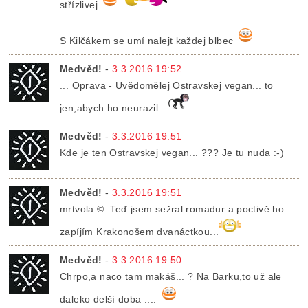
střízlivej
S Kilčákem se umí nalejt každej blbec
Medvěd!
-
3.3.2016 19:52
... Oprava - Uvědomělej Ostravskej vegan... to
jen,abych ho neurazil...
Medvěd!
-
3.3.2016 19:51
Kde je ten Ostravskej vegan... ??? Je tu nuda :-)
Medvěd!
-
3.3.2016 19:51
mrtvola ©: Teď jsem sežral romadur a poctivě ho
zapíjím Krakonošem dvanáctkou...
Medvěd!
-
3.3.2016 19:50
Chrpo,a naco tam makáš... ? Na Barku,to už ale
daleko delší doba ....