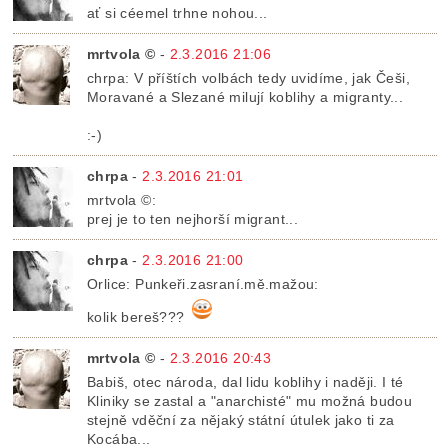
ať si céemel trhne nohou...
mrtvola ©
-
2.3.2016 21:06
chrpa: V příštích volbách tedy uvidíme, jak Češi,
Moravané a Slezané milují koblihy a migranty...
:-)
chrpa
-
2.3.2016 21:01
mrtvola ©:
prej je to ten nejhorší migrant...
chrpa
-
2.3.2016 21:00
Orlice: Punkeři.zasraní.mě.mažou:
kolik bereš???
mrtvola ©
-
2.3.2016 20:43
Babiš, otec národa, dal lidu koblihy i naději. I té
Kliniky se zastal a "anarchisté" mu možná budou
stejně vděční za nějaký státní útulek jako ti za
Kocába...