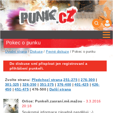
Pokec o punku
Úvodní strana
/
Diskuse
/
Pevné diskuze
/ Pokec o punku
Do diskuse smí přispívat jen registrovaní a
přihlášení punkeři.
Zvolte stranu:
Předchozí strana
251-275
|
276-300
|
301-325
|
326-350
|
351-375
|
376-400
|
401-425
|
426-
450
|
451-475
|
476-500
|
Další strana
Orlice: Punkeři.zasraní.mě.mažou
-
3.3.2016
20:18
Soukromé informace zásadně nesděluji :-)