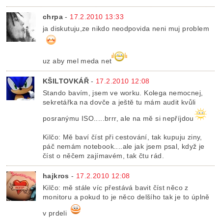
chrpa
-
17.2.2010 13:33
ja diskutuju,ze nikdo neodpovida neni muj problem
uz aby mel meda net
KŠILTOVKÁŘ
-
17.2.2010 12:08
Stando bavím, jsem ve worku. Kolega nemocnej,
sekretářka na dovče a ještě tu mám audit kvůli
posranýmu ISO.....brrr, ale na mě si nepříjdou
Kilčo: Mě baví číst při cestování, tak kupuju ziny,
páč nemám notebook....ale jak jsem psal, když je
číst o něčem zajímavém, tak čtu rád.
hajkros
-
17.2.2010 12:08
Kilčo: mě stále víc přestává bavit číst něco z
monitoru a pokud to je něco delšího tak je to úplně
v prdeli