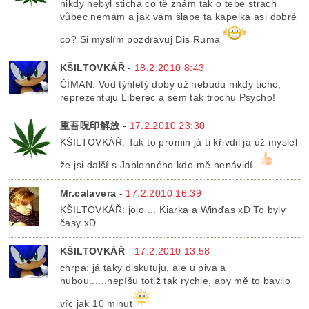
nikdy nebyl sticha co tě znám tak o tebe strach
vůbec nemám a jak vám šlape ta kapelka asi dobré
co? Si myslím pozdravuj Dis Ruma
KŠILTOVKÁŘ
-
18.2.2010 8:43
ČÍMAN: Vod týhletý doby už nebudu nikdy ticho,
reprezentuju Liberec a sem tak trochu Psycho!
重吾呪印解放
-
17.2.2010 23:30
KŠILTOVKÁŘ: Tak to promin já ti křivdil já už myslel
že jsi další s Jablonného kdo mě nenávidí
Mr.calavera
-
17.2.2010 16:39
KŠILTOVKÁŘ: jojo ... Kiarka a Winďas xD To byly
časy xD
KŠILTOVKÁŘ
-
17.2.2010 13:58
chrpa: já taky diskutuju, ale u piva a
hubou......nepíšu totiž tak rychle, aby mě to bavilo
víc jak 10 minut