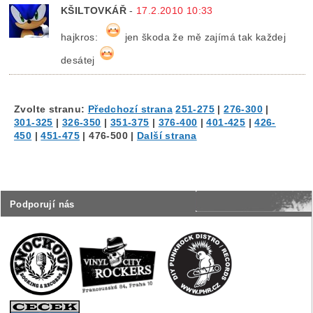
KŠILTOVKÁŘ
-
17.2.2010 10:33
hajkros:
jen škoda že mě zajímá tak každej
desátej
Zvolte stranu:
Předchozí strana
251-275
|
276-300
|
301-325
|
326-350
|
351-375
|
376-400
|
401-425
|
426-
450
|
451-475
|
476-500
|
Další strana
Podporují nás