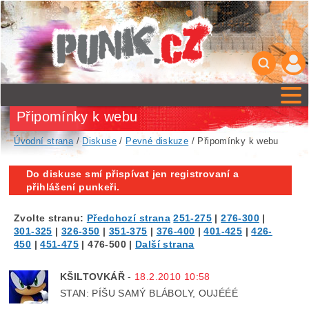
Připomínky k webu
Úvodní strana
/
Diskuse
/
Pevné diskuze
/ Připomínky k webu
Do diskuse smí přispívat jen registrovaní a
přihlášení punkeři.
Zvolte stranu:
Předchozí strana
251-275
|
276-300
|
301-325
|
326-350
|
351-375
|
376-400
|
401-425
|
426-
450
|
451-475
|
476-500
|
Další strana
KŠILTOVKÁŘ
-
18.2.2010 10:58
STAN: PÍŠU SAMÝ BLÁBOLY, OUJÉÉÉ