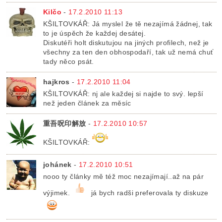
Kilčo
-
17.2.2010 11:13
KŠILTOVKÁŘ: Já myslel že tě nezajímá žádnej, tak
to je úspěch že každej desátej.
Diskutéři holt diskutujou na jiných profilech, než je
všechny za ten den obhospodaří, tak už nemá chuť
tady něco psát.
hajkros
-
17.2.2010 11:04
KŠILTOVKÁŘ: nj ale každej si najde to svý. lepší
než jeden článek za měsíc
重吾呪印解放
-
17.2.2010 10:57
KŠILTOVKÁŘ:
johánek
-
17.2.2010 10:51
nooo ty články mě též moc nezajímají..až na pár
výjimek.
já bych radši preferovala ty diskuze