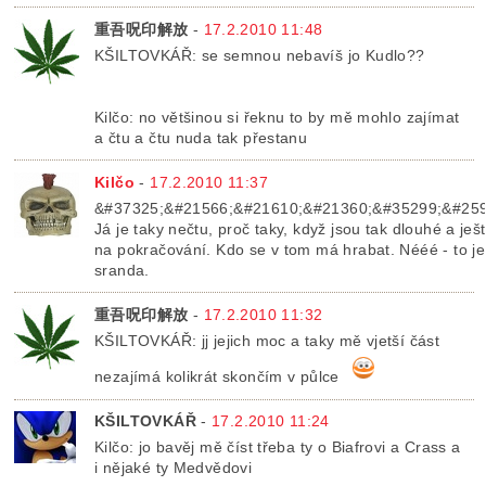
重吾呪印解放
-
17.2.2010 11:48
KŠILTOVKÁŘ: se semnou nebavíš jo Kudlo??
Kilčo: no většinou si řeknu to by mě mohlo zajímat
a čtu a čtu nuda tak přestanu
Kilčo
-
17.2.2010 11:37
&#37325;&#21566;&#21610;&#21360;&#35299;&#259
Já je taky nečtu, proč taky, když jsou tak dlouhé a ješ
na pokračování. Kdo se v tom má hrabat. Nééé - to je
sranda.
重吾呪印解放
-
17.2.2010 11:32
KŠILTOVKÁŘ: jj jejich moc a taky mě vjetší část
nezajímá kolikrát skončím v půlce
KŠILTOVKÁŘ
-
17.2.2010 11:24
Kilčo: jo bavěj mě číst třeba ty o Biafrovi a Crass a
i nějaké ty Medvědovi