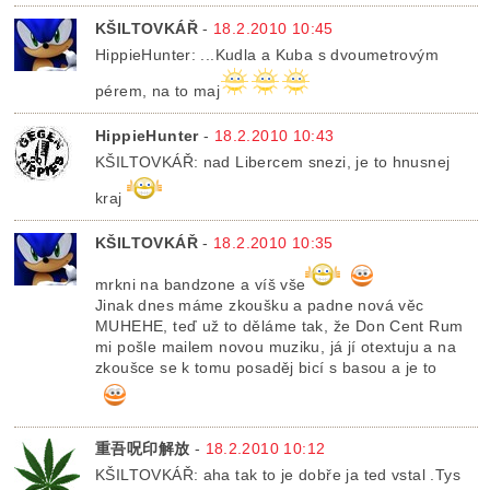
KŠILTOVKÁŘ
-
18.2.2010 10:45
HippieHunter: ...Kudla a Kuba s dvoumetrovým
pérem, na to maj
HippieHunter
-
18.2.2010 10:43
KŠILTOVKÁŘ: nad Libercem snezi, je to hnusnej
kraj
KŠILTOVKÁŘ
-
18.2.2010 10:35
mrkni na bandzone a víš vše
Jinak dnes máme zkoušku a padne nová věc
MUHEHE, teď už to děláme tak, že Don Cent Rum
mi pošle mailem novou muziku, já jí otextuju a na
zkoušce se k tomu posaděj bicí s basou a je to
重吾呪印解放
-
18.2.2010 10:12
KŠILTOVKÁŘ: aha tak to je dobře ja ted vstal .Tys