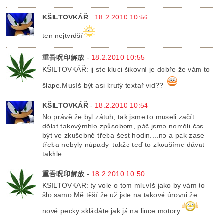
KŠILTOVKÁŘ
-
18.2.2010 10:56
ten nejtvrdší
重吾呪印解放
-
18.2.2010 10:55
KŠILTOVKÁŘ: jj ste kluci šikovní je dobře že vám to
šlape.Musíš být asi krutý textař vid??
KŠILTOVKÁŘ
-
18.2.2010 10:54
No právě že byl zátuh, tak jsme to museli začít
dělat takovýmhle způsobem, páč jsme neměli čas
být ve zkušebně třeba šest hodin....no a pak zase
třeba nebyly nápady, takže teď to zkoušíme dávat
takhle
重吾呪印解放
-
18.2.2010 10:50
KŠILTOVKÁŘ: ty vole o tom mluvíš jako by vám to
šlo samo.Mě těší že už jste na takové úrovni že
nové pecky skládáte jak já na lince motory