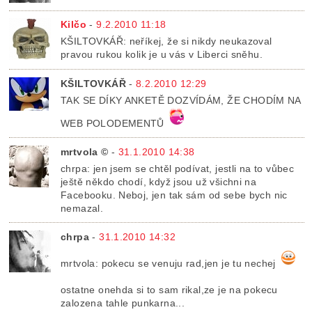
Kilčo
-
9.2.2010 11:18
KŠILTOVKÁŘ: neříkej, že si nikdy neukazoval
pravou rukou kolik je u vás v Liberci sněhu.
KŠILTOVKÁŘ
-
8.2.2010 12:29
TAK SE DÍKY ANKETĚ DOZVÍDÁM, ŽE CHODÍM NA
WEB POLODEMENTŮ
mrtvola ©
-
31.1.2010 14:38
chrpa: jen jsem se chtěl podívat, jestli na to vůbec
ještě někdo chodí, když jsou už všichni na
Facebooku. Neboj, jen tak sám od sebe bych nic
nemazal.
chrpa
-
31.1.2010 14:32
mrtvola: pokecu se venuju rad,jen je tu nechej
ostatne onehda si to sam rikal,ze je na pokecu
zalozena tahle punkarna...