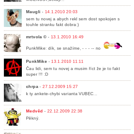
Maugli
-
14.1.2010 20:03
sem tu novej a abych rekl sem dost spokojen s
touhle stranku fakt dobra:)
mrtvola ©
-
13.1.2010 16:49
PunkMike: dík, se snažíme, - - - -- no
PunkMike
-
13.1.2010 11:11
Čau lidi, sem tu novej a musim říct že je to fakt
super !!! :D
chrpa
-
27.12.2009 15:27
k ty ankete-chybi varianta VUBEC...
Medvěd
-
22.12.2009 22:38
Pěkný.