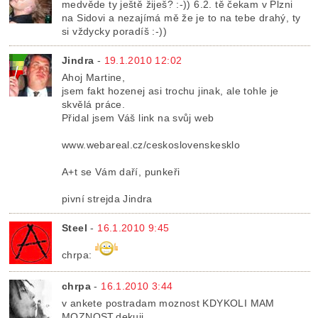
medvěde ty ještě žiješ? :-)) 6.2. tě čekam v Plzni
na Sidovi a nezajímá mě že je to na tebe drahý, ty
si vždycky poradíš :-))
Jindra
-
19.1.2010 12:02
Ahoj Martine,
jsem fakt hozenej asi trochu jinak, ale tohle je
skvělá práce.
Přidal jsem Váš link na svůj web
www.webareal.cz/ceskoslovenskesklo
A+t se Vám daří, punkeři
pivní strejda Jindra
Steel
-
16.1.2010 9:45
chrpa:
chrpa
-
16.1.2010 3:44
v ankete postradam moznost KDYKOLI MAM
MOZNOST,dekuji...