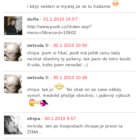
i kdyz nekteri si myslej,ze se tu hadame
dolfa
-
31.1.2010 14:07
http://www.punk.cz//index.asp?
menu=3&record=10602
mrtvola ©
-
30.1.2010 10:50
chrpa: jsem si říkal, jestli má ještě cenu tady
nechat všechny ty pokecy, tak jsem do toho koukl.
A vida, koho jsem nenašel :-)
mrtvola ©
-
30.1.2010 10:48
chrpa: tak jo
No však on se zase někdy
vynoří, medvěd přežije všechno, i jaderný výbuch
chrpa
-
30.1.2010 9:57
mrtvola: ten po hospodach chrape,je prece ta
ZIMA...