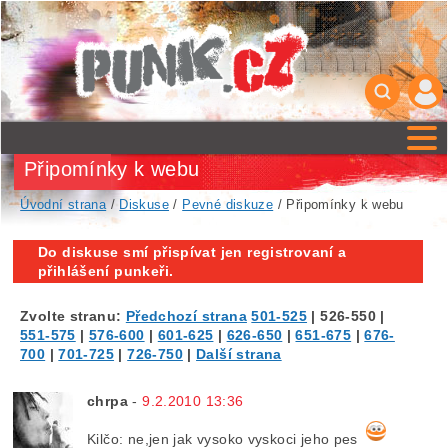
Připomínky k webu
Úvodní strana
/
Diskuse
/
Pevné diskuze
/ Připomínky k webu
Do diskuse smí přispívat jen registrovaní a
přihlášení punkeři.
Zvolte stranu:
Předchozí strana
501-525
|
526-550
|
551-575
|
576-600
|
601-625
|
626-650
|
651-675
|
676-
700
|
701-725
|
726-750
|
Další strana
chrpa
-
9.2.2010 13:36
Kilčo: ne,jen jak vysoko vyskoci jeho pes