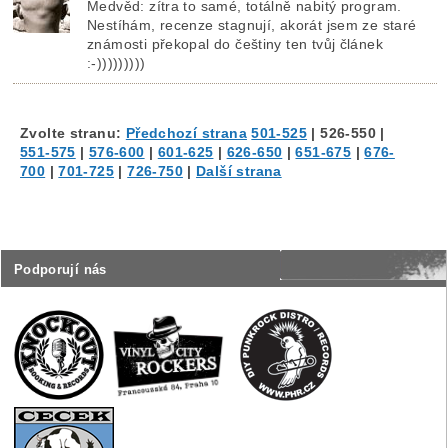
Medvěd: zítra to samé, totálně nabitý program.
Nestíhám, recenze stagnují, akorát jsem ze staré
známosti překopal do češtiny ten tvůj článek
:-)))))))))
Zvolte stranu:
Předchozí strana
501-525
|
526-550
|
551-575
|
576-600
|
601-625
|
626-650
|
651-675
|
676-
700
|
701-725
|
726-750
|
Další strana
Podporují nás