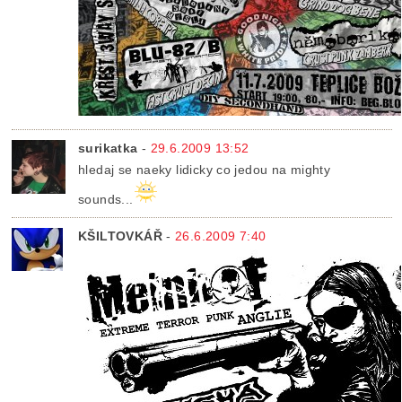
surikatka
-
29.6.2009 13:52
hledaj se naeky lidicky co jedou na mighty
sounds...
KŠILTOVKÁŘ
-
26.6.2009 7:40