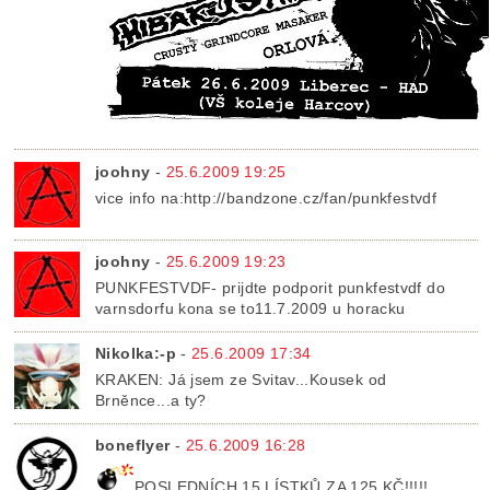
joohny
-
25.6.2009 19:25
vice info na:http://bandzone.cz/fan/punkfestvdf
joohny
-
25.6.2009 19:23
PUNKFESTVDF- prijdte podporit punkfestvdf do
varnsdorfu kona se to11.7.2009 u horacku
Nikolka:-p
-
25.6.2009 17:34
KRAKEN: Já jsem ze Svitav...Kousek od
Brněnce...a ty?
boneflyer
-
25.6.2009 16:28
POSLEDNÍCH 15 LÍSTKŮ ZA 125 KČ!!!!!