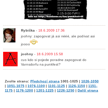
Rybička
-
18.6.2009 17:36
joohny: zapogovat já asi nééé, ale podívat asi
joooo
joohny
-
18.6.2009 15:58
cus kdo si pojede poradne zapogovat do
Varnsdorfu na punkfest?
Zvolte stranu:
Předchozí strana
1001-1025
|
1026-1050
|
1051-1075
|
1076-1100
|
1101-1125
|
1126-1150
|
1151-
1175
|
1176-1200
|
1201-1225
|
1226-1250
|
Další strana