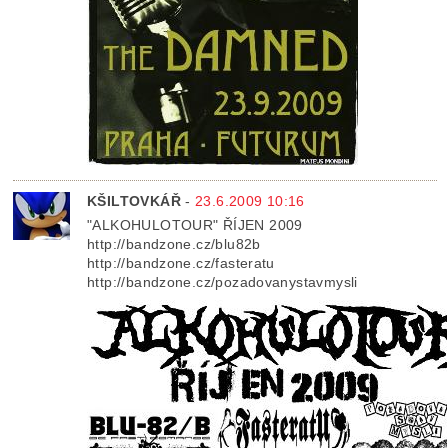
KŠILTOVKÁŘ
-
23.6.2009 10:16
"ALKOHULOTOUR" ŘÍJEN 2009
http://bandzone.cz/blu82b
http://bandzone.cz/fasteratu
http://bandzone.cz/pozadovanystavmysli