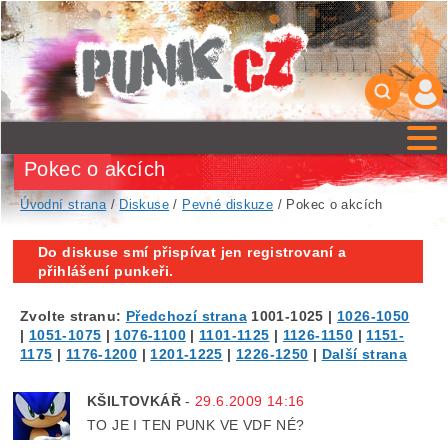
Pokec o akcích
Úvodní strana
/
Diskuse
/
Pevné diskuze
/ Pokec o akcích
Do diskuse smí přispívat jen registrovaní a
přihlášení punkeři.
Zvolte stranu:
Předchozí strana
1001-1025
|
1026-1050
|
1051-1075
|
1076-1100
|
1101-1125
|
1126-1150
|
1151-
1175
|
1176-1200
|
1201-1225
|
1226-1250
|
Další strana
KŠILTOVKÁŘ
-
29.6.2009 14:16
TO JE I TEN PUNK VE VDF NÉ?