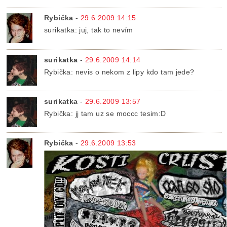
Rybička
-
29.6.2009 14:15
surikatka: juj, tak to nevím
surikatka
-
29.6.2009 14:14
Rybička: nevis o nekom z lipy kdo tam jede?
surikatka
-
29.6.2009 13:57
Rybička: jj tam uz se moccc tesim:D
Rybička
-
29.6.2009 13:53