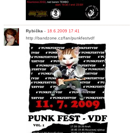
Rybička
-
18.6.2009 17:41
http://bandzone.cz/fan/punkfestvdf