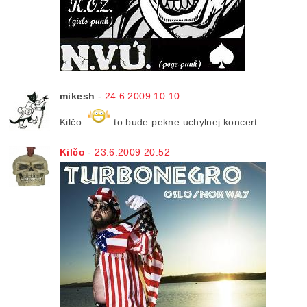
mikesh
-
24.6.2009 10:10
Kilčo:
to bude pekne uchylnej koncert
Kilčo
-
23.6.2009 20:52