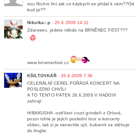
sou fšichni líní,tak co kdybych se přidal k vám??Od
kud jsi??
Nikolka:-p
-
25.6.2009 14:11
Zdareeec, jedete někdo na BRNĚNEC FEST???
www.brnenecfest.cz
KŠILTOVKÁŘ
-
25.6.2009 7:36
CELERÁLNÍ CEREL POŘÁDÁ KONCERT NA
POSLEDNÍ CHVÍLI
A TO TENTO PÁTEK 26.6.2009 V HADOVI
zahrají:
HIBAKUSHA -ostřílení crust grindeři z Orlové,
pozor tohle je jejich poslední tour a koncerty
vůbec, tak si je nenechte ujít, bubeník se stěhuje
do Anglie