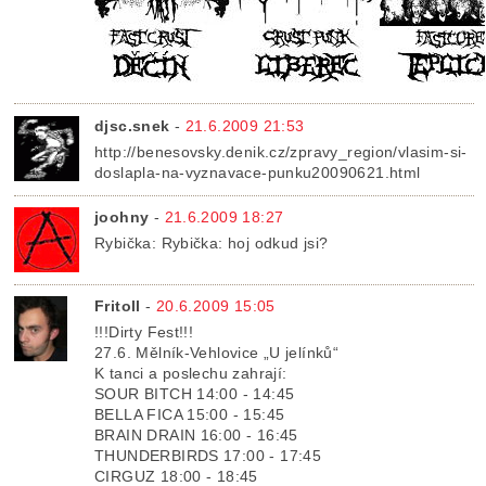
djsc.snek
-
21.6.2009 21:53
http://benesovsky.denik.cz/zpravy_region/vlasim-si-
doslapla-na-vyznavace-punku20090621.html
joohny
-
21.6.2009 18:27
Rybička: Rybička: hoj odkud jsi?
Fritoll
-
20.6.2009 15:05
!!!Dirty Fest!!!
27.6. Mělník-Vehlovice „U jelínků“
K tanci a poslechu zahrají:
SOUR BITCH 14:00 - 14:45
BELLA FICA 15:00 - 15:45
BRAIN DRAIN 16:00 - 16:45
THUNDERBIRDS 17:00 - 17:45
CIRGUZ 18:00 - 18:45