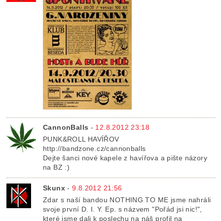
CannonBalls
-
12.8.2012 23:18
PUNK&ROLL HAVÍŘOV
http://bandzone.cz/cannonballs
Dejte šanci nové kapele z havířova a pište názory
na BZ :)
Skunx
-
9.8.2012 21:56
Zdar s naší bandou NOTHING TO ME jsme nahráli
svoje první D. I. Y. Ep. s názvem "Pořád jsi nic!",
které jsme dali k poslechu na náš profil na