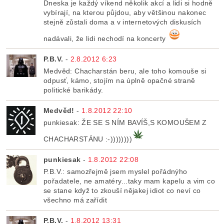
Dneska je každý víkend několik akcí a lidi si hodně
vybírají, na kterou půjdou, aby většinou nakonec
stejně zůstali doma a v internetových diskusích
nadávali, že lidi nechodí na koncerty
P.B.V.
-
2.8.2012 6:23
Medvěd: Chacharstán beru, ale toho komouše si
odpusť, kámo, stojím na úplně opačné straně
politické barikády.
Medvěd!
-
1.8.2012 22:10
punkiesak: ŽE SE S NÍM BAVÍŠ,S KOMOUŠEM Z
CHACHARSTÁNU :-))))))))
punkiesak
-
1.8.2012 22:08
P.B.V.: samozřejmě jsem myslel pořádnýho
pořadatele, ne amatéry...taky mam kapelu a vim co
se stane když to zkouší nějakej idiot co neví co
všechno má zařídit
P.B.V.
-
1.8.2012 13:31