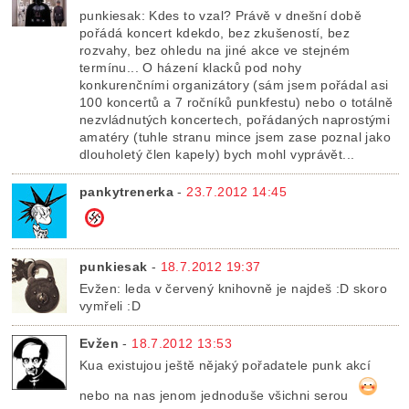
punkiesak: Kdes to vzal? Právě v dnešní době
pořádá koncert kdekdo, bez zkušeností, bez
rozvahy, bez ohledu na jiné akce ve stejném
termínu... O házení klacků pod nohy
konkurenčními organizátory (sám jsem pořádal asi
100 koncertů a 7 ročníků punkfestu) nebo o totálně
nezvládnutých koncertech, pořádaných naprostými
amatéry (tuhle stranu mince jsem zase poznal jako
dlouholetý člen kapely) bych mohl vyprávět...
pankytrenerka
-
23.7.2012 14:45
punkiesak
-
18.7.2012 19:37
Evžen: leda v červený knihovně je najdeš :D skoro
vymřeli :D
Evžen
-
18.7.2012 13:53
Kua existujou ještě nějaký pořadatele punk akcí
nebo na nas jenom jednoduše všichni serou