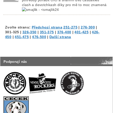
clash a devotchkash díky pro mě to moc znamená
Zvolte stranu:
Předchozí strana
251-275
|
276-300
|
301-325
|
326-350
|
351-375
|
376-400
|
401-425
|
426-
450
|
451-475
|
476-500
|
Další strana
Podporují nás