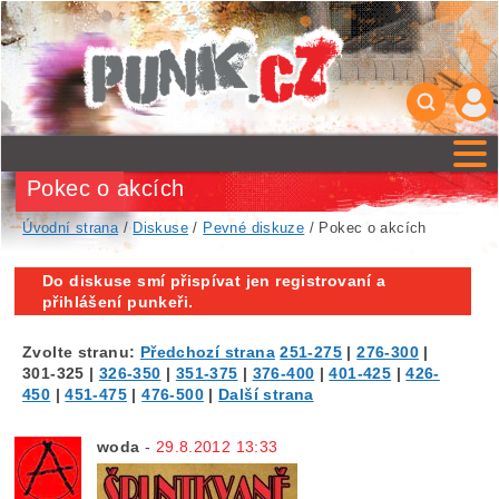
Pokec o akcích
Úvodní strana
/
Diskuse
/
Pevné diskuze
/ Pokec o akcích
Do diskuse smí přispívat jen registrovaní a
přihlášení punkeři.
Zvolte stranu:
Předchozí strana
251-275
|
276-300
|
301-325
|
326-350
|
351-375
|
376-400
|
401-425
|
426-
450
|
451-475
|
476-500
|
Další strana
woda
-
29.8.2012 13:33