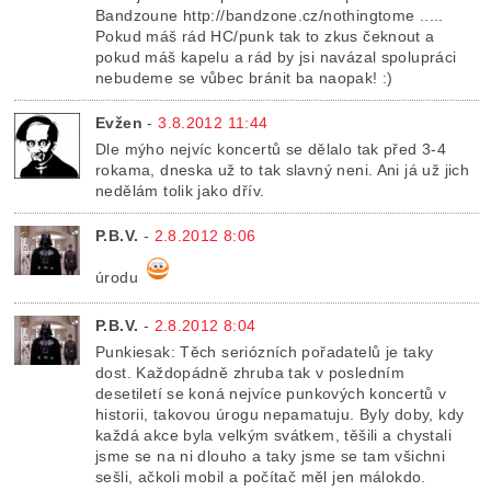
Bandzoune http://bandzone.cz/nothingtome .....
Pokud máš rád HC/punk tak to zkus čeknout a
pokud máš kapelu a rád by jsi navázal spolupráci
nebudeme se vůbec bránit ba naopak! :)
Evžen
-
3.8.2012 11:44
Dle mýho nejvíc koncertů se dělalo tak před 3-4
rokama, dneska už to tak slavný neni. Ani já už jich
nedělám tolik jako dřív.
P.B.V.
-
2.8.2012 8:06
úrodu
P.B.V.
-
2.8.2012 8:04
Punkiesak: Těch seriózních pořadatelů je taky
dost. Každopádně zhruba tak v posledním
desetiletí se koná nejvíce punkových koncertů v
historii, takovou úrogu nepamatuju. Byly doby, kdy
každá akce byla velkým svátkem, těšili a chystali
jsme se na ni dlouho a taky jsme se tam všichni
sešli, ačkoli mobil a počítač měl jen málokdo.