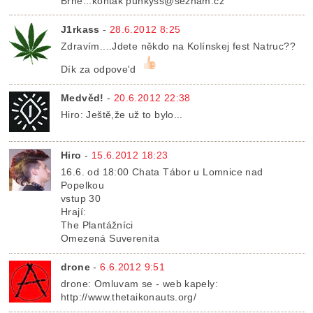
Brně...kontak punkyss@seznam.cz
J1rkass
-
28.6.2012 8:25
Zdravím....Jdete někdo na Kolínskej fest Natruc??
Dík za odpove'd
Medvěd!
-
20.6.2012 22:38
Hiro: Ještě,že už to bylo...
Hiro
-
15.6.2012 18:23
16.6. od 18:00 Chata Tábor u Lomnice nad
Popelkou
vstup 30
Hrají:
The Plantážníci
Omezená Suverenita
drone
-
6.6.2012 9:51
drone: Omluvam se - web kapely:
http://www.thetaikonauts.org/