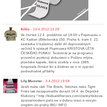
Kilčo
-
10.4.2012 13:28
Ve čtvrtek 12.4. proběhne od 18:00 v Popmuseu v
KC Kaštan (Bělohorská 150, Praha 6, tram č. 22,
zastávka U kašatnu) další díl doprovodných
večírků k výstavě Popmusea KRISTOVA LÉTA
ČESKÉHO PUNKU. Tentokrát je na programu
provinční punkový dokument o Požáru mlýna,
plzeňské kapele, která vznikla v roce 1989,
fungovala čtrnáct let a dodnes se o ní vypráví
podivuhodné příběhy.
Lily.Munster
-
3.4.2012 19:58
Jestli máte rádi The Briefs, Stitches nebo Tight
Finks tak nezapomeňte dorazit 14.4. do Dejvické
Klubovny ! http://kidsandheroes.com/clanky/tiskova-
zprava/modern-pets-se-v-dubnu-vraci-s-novym-
singlem-do-prahy-881/ INFO