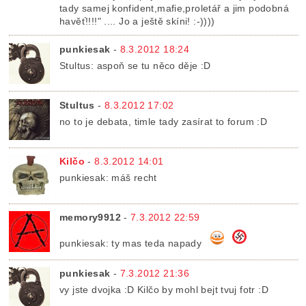
tady samej konfident,mafie,proletář a jim podobná
havěť!!!!" .... Jo a ještě skíni! :-))))
punkiesak
-
8.3.2012 18:24
Stultus: aspoň se tu něco děje :D
Stultus
-
8.3.2012 17:02
no to je debata, timle tady zasírat to forum :D
Kilčo
-
8.3.2012 14:01
punkiesak: máš recht
memory9912
-
7.3.2012 22:59
punkiesak: ty mas teda napady
punkiesak
-
7.3.2012 21:36
vy jste dvojka :D Kilčo by mohl bejt tvuj fotr :D