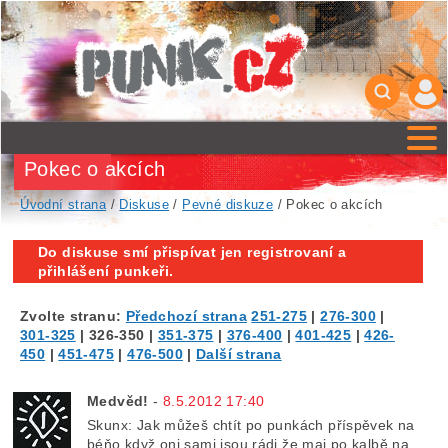
Pokec o akcích
Úvodní strana
/
Diskuse
/
Pevné diskuze
/ Pokec o akcích
Do diskuse smí přispívat jen registrovaní a
přihlášení punkeři.
Zvolte stranu:
Předchozí strana
251-275
|
276-300
|
301-325
|
326-350
|
351-375
|
376-400
|
401-425
|
426-
450
|
451-475
|
476-500
|
Další strana
Medvěd!
-
8.5.2012 17:40
Skunx: Jak můžeš chtít po punkách příspěvek na
béňo,když oni sami jsou rádi,že maj po kalbě na