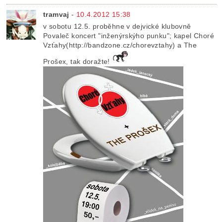
tramvaj
-
10.4.2012 15:38
v sobotu 12.5. proběhne v dejvické klubovně
Povaleč koncert "inženýrskýho punku"; kapel Choré
Vzťahy(http://bandzone.cz/chorevztahy) a The
Prošex, tak doražte!