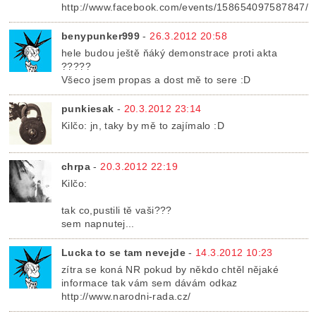
http://www.facebook.com/events/158654097587847/
benypunker999
-
26.3.2012 20:58
hele budou ještě ňáký demonstrace proti akta
?????
Všeco jsem propas a dost mě to sere :D
punkiesak
-
20.3.2012 23:14
Kilčo: jn, taky by mě to zajímalo :D
chrpa
-
20.3.2012 22:19
Kilčo:
tak co,pustili tě vaši???
sem napnutej...
Lucka to se tam nevejde
-
14.3.2012 10:23
zítra se koná NR pokud by někdo chtěl nějaké
informace tak vám sem dávám odkaz
http://www.narodni-rada.cz/