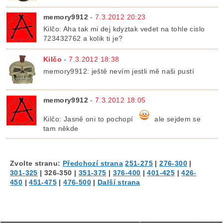
memory9912
-
7.3.2012 20:23
Kilčo: Aha tak mi dej kdyztak vedet na tohle cislo
723432762 a kolik ti je?
Kilčo
-
7.3.2012 18:38
memory9912: ještě nevím jestli mě naši pustí
memory9912
-
7.3.2012 18:05
Kilčo: Jasně oni to pochopí
ale sejdem se
tam někde
Zvolte stranu:
Předchozí strana
251-275
|
276-300
|
301-325
|
326-350
|
351-375
|
376-400
|
401-425
|
426-
450
|
451-475
|
476-500
|
Další strana