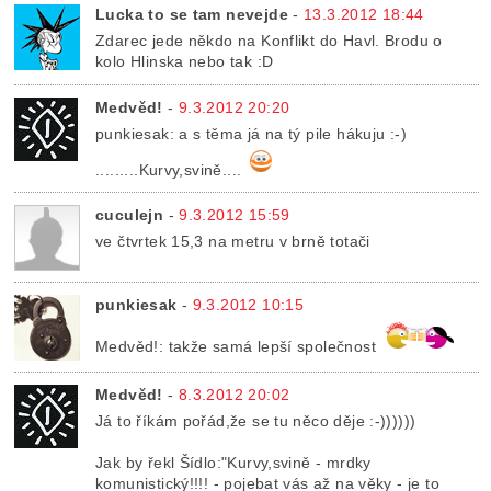
Lucka to se tam nevejde
-
13.3.2012 18:44
Zdarec jede někdo na Konflikt do Havl. Brodu o
kolo Hlinska nebo tak :D
Medvěd!
-
9.3.2012 20:20
punkiesak: a s těma já na tý pile hákuju :-)
.........Kurvy,svině....
cuculejn
-
9.3.2012 15:59
ve čtvrtek 15,3 na metru v brně totači
punkiesak
-
9.3.2012 10:15
Medvěd!: takže samá lepší společnost
Medvěd!
-
8.3.2012 20:02
Já to říkám pořád,že se tu něco děje :-))))))
Jak by řekl Šídlo:"Kurvy,svině - mrdky
komunistický!!!! - pojebat vás až na věky - je to