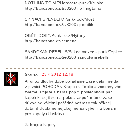
NOTHING TO ME/Hardcore-punk/Krupka
http://bandzone.cz/&#8203;nothingtome
SPÍNACÍ ŠPENDLÍK/Punk-rock/Most
http://bandzone.cz/&#8203;spendlik
OBĚTI DOBY/Punk-rock/Nýřany
http://bandzone.cz/semena
SANDOKAN REBELLS/Sekec mazec - punk/Teplice
http://bandzone.cz/&#8203;sandokanrebells
Skunx
-
28.4.2012 12:48
Ahoj po dlouhý době pořádáme zase další mejdan
v pivnici POHODA v Krupce u Teplic a všechny vás
zveme. Přijďte s náma popít, poslechnout pár
kapelek, sejít se na pokec, aspoň máme zase
důvod se všichni pořádně vožrat v tak pěknej
datum! Uděláme nějakej menší výběr na benzín
pro kapely (klasicky).
Zahrajou kapely: