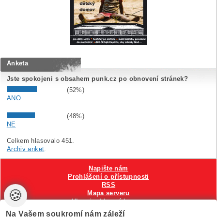
Anketa
Jste spokojeni s obsahem punk.cz po obnovení stránek?
(52%)
ANO
(48%)
NE
Celkem hlasovalo 451.
Archiv anket
.
Napište nám
Prohlášení o přístupnosti
RSS
🍪
Mapa serveru
Hlavni reklamní banner
Nastavení cookies
Na Vašem soukromí nám záleží