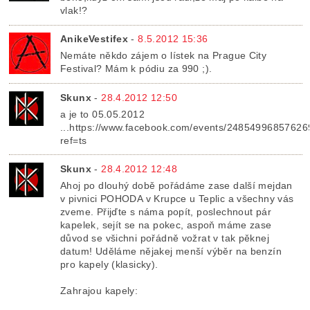
vlak!?
AnikeVestifex
-
8.5.2012 15:36
Nemáte někdo zájem o lístek na Prague City
Festival? Mám k pódiu za 990 ;).
Skunx
-
28.4.2012 12:50
a je to 05.05.2012
...https://www.facebook.com/events/24854996857626
ref=ts
Skunx
-
28.4.2012 12:48
Ahoj po dlouhý době pořádáme zase další mejdan
v pivnici POHODA v Krupce u Teplic a všechny vás
zveme. Přijďte s náma popít, poslechnout pár
kapelek, sejít se na pokec, aspoň máme zase
důvod se všichni pořádně vožrat v tak pěknej
datum! Uděláme nějakej menší výběr na benzín
pro kapely (klasicky).
Zahrajou kapely: