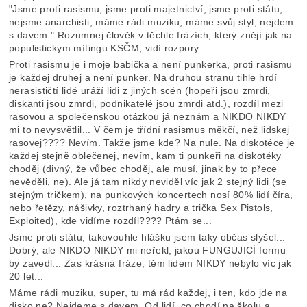
"Jsme proti rasismu, jsme proti majetnictví, jsme proti státu,
nejsme anarchisti, máme rádi muziku, máme svůj styl, nejdem
s davem." Rozumnej člověk v těchle frázích, který znějí jak na
populistickym mítingu KSČM, vidí rozpory.
Proti rasismu je i moje babička a není punkerka, proti rasismu
je každej druhej a není punker. Na druhou stranu tihle hrdí
nerasističtí lidé uráží lidi z jiných scén (hopeři jsou zmrdi,
diskanti jsou zmrdi, podnikatelé jsou zmrdi atd.), rozdíl mezi
rasovou a společenskou otázkou já neznám a NIKDO NIKDY
mi to nevysvětlil... V čem je třídní rasismus měkčí, než lidskej
rasovej???? Nevím. Takže jsme kde? Na nule. Na diskotéce je
každej stejně oblečenej, nevím, kam ti punkeři na diskotéky
choděj (divný, že vůbec choděj, ale musí, jinak by to přece
nevěděli, ne). Ale já tam nikdy neviděl víc jak 2 stejný lidi (se
stejným tričkem), na punkových koncertech nosí 80% lidí číra,
nebo řetězy, nášivky, roztrhaný hadry a trička Sex Pistols,
Exploited), kde vidíme rozdíl???? Ptám se...
Jsme proti státu, takovouhle hlášku jsem taky občas slyšel...
Dobrý, ale NIKDO NIKDY mi neřekl, jakou FUNGUJICÍ formu
by zavedl... Zas krásná fráze, těm lidem NIKDY nebylo víc jak
20 let...
Máme rádi muziku, super, tu má rád každej, i ten, kdo jde na
disko ne? Nejdeme s davem. Od lidí, co chodí na školu a