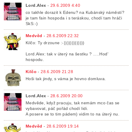
Lord.Alex
-
29.6.2009 4:40
co takhle dorazit k Edenu? na Kubánský náměstí?
je tam fain hospoda i s teráskou, chodí tam hráči
SkS:-)
Medvěd
-
28.6.2009 22:32
Kilčo: Ty drzoune :-)))))))))))))
Lord.Alex: tak v úterý na šestku ? .....Hod'
hospodu.
Kilčo
-
28.6.2009 21:28
Hoši tak jindy, s váma je hovno domluva.
Lord.Alex
-
28.6.2009 20:00
Medvěde, když pracuju, tak nemám mco čas se
vybavovat, páč pořád chodí lidi.
A posere se to tim pádem) vidim to na úterý nu.
Medvěd
-
28.6.2009 19:14