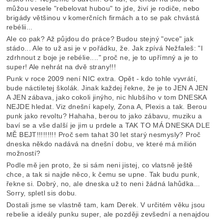
můžou vesele "rebelovat hubou" to jde, živí je rodiče, nebo
brigády většinou v komerčních firmách a to se pak chvástá
rebélii...
Ale co pak? Až půjdou do práce? Budou stejný "ovce" jak
stádo... Ale to už asi je v pořádku, že. Jak zpívá Nežfaleš: "I
zdrhnout z boje je rebélie...." proč ne, je to upřímný a je to
super! Ale nehrát na dvě strany!!!
Punk v roce 2009 není NIC extra. Opět - kdo tohle vyvrátí,
bude náctiletej školák. Jinak každej řekne, že je to JEN A JEN
A JEN zábava, jako cokoli jinýho, nic hlubšího v tom DNESKA
NEJDE hledat. Viz dnešní kapely, Zona A, Plexis a tak. Berou
punk jako revoltu? Hahaha, berou to jako zábavu, muziku a
baví se a vše další je jim u prdele a TAK TO MÁ DNESKA DLE
MĚ BEJT!!!!!!!!! Proč sem tahat 30 let starý nesmysly? Proč
dneska někdo nadává na dnešní dobu, ve které má milión
možností?
Podle mě jen proto, že si sám neni jistej, co vlatsně ještě
chce, a tak si najde něco, k čemu se upne. Tak budu punk,
řekne si. Dobrý, no, ale dneska už to neni žádná lahůdka...
Sorry, spletl sis dobu.
Dostali jsme se vlastně tam, kam Derek. V určitém věku jsou
rebelie a ideály punku super, ale později zevšední a nenajdou