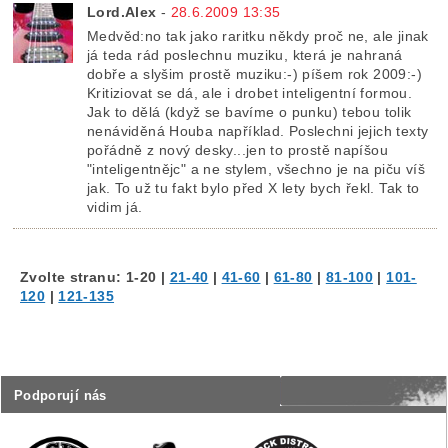
Lord.Alex
-
28.6.2009 13:35
Medvěd:no tak jako raritku někdy proč ne, ale jinak
já teda rád poslechnu muziku, která je nahraná
dobře a slyšim prostě muziku:-) píšem rok 2009:-)
Kritiziovat se dá, ale i drobet inteligentní formou.
Jak to dělá (když se bavíme o punku) tebou tolik
nenáviděná Houba například. Poslechni jejich texty
pořádně z nový desky...jen to prostě napíšou
"inteligentnějc" a ne stylem, všechno je na piču víš
jak. To už tu fakt bylo před X lety bych řekl. Tak to
vidim já.
Zvolte stranu:
1-20
|
21-40
|
41-60
|
61-80
|
81-100
|
101-
120
|
121-135
Podporují nás