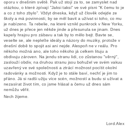
oporu v dnešnim světě. Pak už stojí za to, se zamyslet nad
otázkou, o které zpívají "Jaksi taksi" ve své písni "K čemu to je
a co z toho zbylo". Vždyt dneska, když už člověk odejde ze
školy a má povinnosti, by se měl bavit a užívat si toho, co mu
je nabízeno. Ta rebelie, na které vznikl punkrock v New Yorku,
už dnes je přece jen někde jinde a přesunula se jinam. Dnes
kapely hrajou pro zábavu a tak by to mělo bejt. Bavte se,
veselte se, ale nepleťte ideály a názory do muziky, protože v
dnešní době to spojit asi ani nejde. Alespoň ne v reálu. Pro
někoho možná ano, ale toho někoho já celkem lituju a
obdivuju zároven. Na jendu stranu lidi, co zůstanou "věrný",
zaslouží obdiv, na druhou stranu jsou bohužel ve svém vakuu
uzavřený ve své společnosti a ztrácí možnost pocítit okolní
radovánky a možnosti. Když je to stále baví, nechť je jim to
přáno. Já si radši užiju více scén, možností a budu si užívat a
nezasírat život tím, co jsme hlásal a čemu už dnes sám
nemůžu věřit.
Nech žijeme.
Lord.Alex