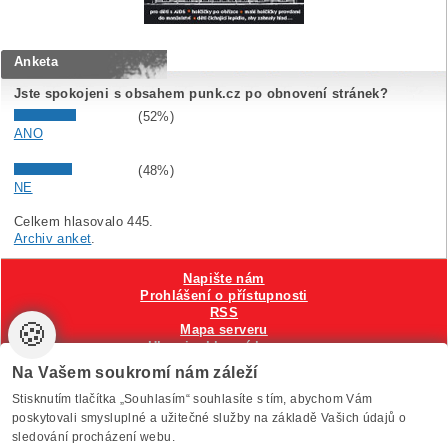
Anketa
Jste spokojeni s obsahem punk.cz po obnovení stránek?
(52%)
ANO
(48%)
NE
Celkem hlasovalo 445.
Archiv anket
.
Napište nám
Prohlášení o přístupnosti
RSS
🍪
Mapa serveru
Hlavni reklamní banner
Nastavení cookies
Na Vašem soukromí nám záleží
Stisknutím tlačítka „Souhlasím“ souhlasíte s tím, abychom Vám
Vytvořilo
Anawe
, provozuje Anawe a Špína
poskytovali smysluplné a užitečné služby na základě Vašich údajů o
sledování procházení webu.