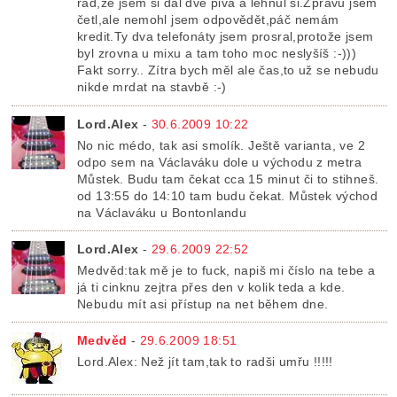
rád,že jsem si dal dvě piva a lehnul si.Zprávu jsem
četl,ale nemohl jsem odpovědět,páč nemám
kredit.Ty dva telefonáty jsem prosral,protože jsem
byl zrovna u mixu a tam toho moc neslyšíš :-)))
Fakt sorry.. Zítra bych měl ale čas,to už se nebudu
nikde mrdat na stavbě :-)
Lord.Alex
-
30.6.2009 10:22
No nic médo, tak asi smolík. Ještě varianta, ve 2
odpo sem na Václaváku dole u východu z metra
Můstek. Budu tam čekat cca 15 minut či to stihneš.
od 13:55 do 14:10 tam budu čekat. Můstek východ
na Václaváku u Bontonlandu
Lord.Alex
-
29.6.2009 22:52
Medvěd:tak mě je to fuck, napiš mi číslo na tebe a
já ti cinknu zejtra přes den v kolik teda a kde.
Nebudu mít asi přístup na net během dne.
Medvěd
-
29.6.2009 18:51
Lord.Alex: Než jít tam,tak to radši umřu !!!!!