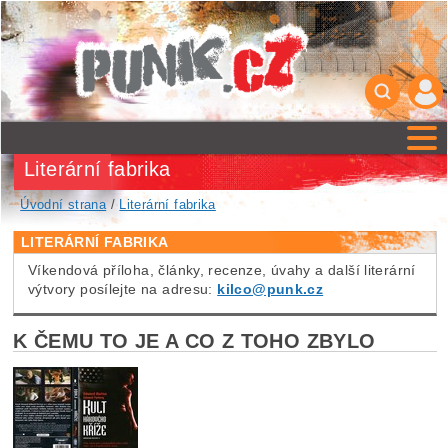
Literární fabrika
Úvodní strana
/
Literární fabrika
LITERÁRNÍ FABRIKA
Víkendová příloha, články, recenze, úvahy a další literární
výtvory posílejte na adresu:
kilco@punk.cz
K ČEMU TO JE A CO Z TOHO ZBYLO