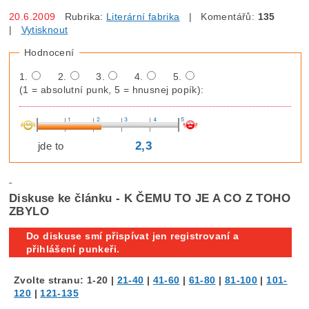
20.6.2009
Rubrika:
Literární fabrika
| Komentářů:
135
|
Vytisknout
Hodnocení
1.
2.
3.
4.
5.
(1 = absolutní punk, 5 = hnusnej popík):
2,3
jde to
Diskuse ke článku - K ČEMU TO JE A CO Z TOHO
ZBYLO
Do diskuse smí přispívat jen registrovaní a
přihlášení punkeři.
Zvolte stranu:
1-20
|
21-40
|
41-60
|
61-80
|
81-100
|
101-
120
|
121-135