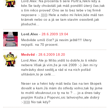
Lord.Alex: Na procenta ti sere Puňt'a,řekni kdy a
kde.Se tady chvástáš jak máš pondělí úterý čas,tak
s tím něco proved'.Ono se to bez tebe v tej firmě
neposere :-.))))) Hele a nebo mi řekni,kde máš ten
krámek nebo co a já se tam stavím osoobně,jak
jdoduché...
Lord.Alex
-
28.6.2009 19:04
Medvěde umíš číst? já nevim ještě!!!! Utery
nejspíš. na 70 procent.
Medvěd
-
28.6.2009 18:20
Lord.Alex: Ale jo Míšo,vidíš to dobře,to ti nikdo
nebere.Však já vím,že je rok 2009 :-) Jen mi ty
nahrávky dost seděj,a rád si na nich pořád
ulítávám,to je celé....
Neser se a řekni kdy máš teda čas na ten škopek
dovalit a kam.Já mám do středy volno,tak by jsme
to mohli sfouknout,co ty na to ? ... jo a dnes taky
popíjím Kozla z Popovic,sic lahvovýho,ale dobrý
:-))))) No tak kdy?