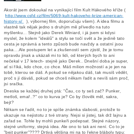
Akorát jsem dokoukal na vynikající film Kult Hákového kříže (
http://www.csfd.cz/film/5069-kult-hakoveho-krize-american-
history-x/
), výbornej film, doporučuju všem). A idea filmu a
vlastně tak nějak jedno s druhým mě přivedlo na tuto
myšlenku... Stejně jako Derek Winiard, i já jsem si kdysi
myslel, že kolem "ideálů" a stylu se točí svět a že jedině tato
cesta je správná a tento způsob bude navždy a ostatní jsou
paka....Ale postupem let a zkušeností sem zjistil, že je tomu
opravdu jinak a ukázali mi to lidi, od kterých bych to ani
nečekal v 17 letech- stejně jako Derek.. Dnešní doba je super,
ať si říká, kdo chce, co chce. Máš milion možností a je jen na
tobě, kterou se dáš. A pokud se nějakou dáš, tak musíš vědět,
proč s jí dáváš, pokud se chceš někam řadit a nevíš sám proč,
jsi sračka.
Dneska se každej druhej ptá: "Čau, co ty seš zač? Punker,
metloš, emař..?" co to kurva je? Co by člověk měl, sakra,
bejt?
Někam se řadit, no to je spíše známka slabosti, protože to
ukazuje na nejistotu z tvé strany. Nejsi si jistej, tak drž lajnu a
zařad se. Tohle by mohli punkeři podepsat. Stejné názory,
stejné uniformy, stejná idea. Ale ono to tak ani není. Co to je
"bejt punker"???? Drtivá většina mi na to řekne bláboly typu: