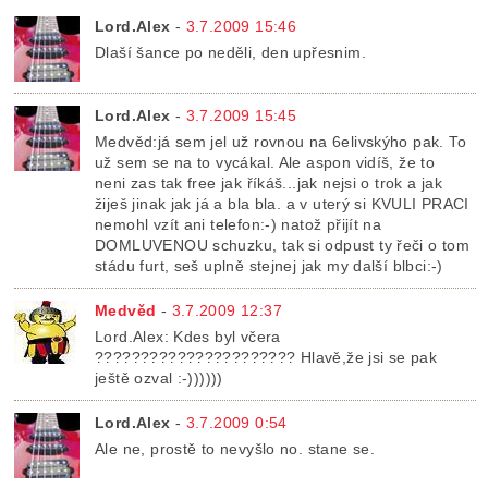
Lord.Alex
-
3.7.2009 15:46
Dlaší šance po neděli, den upřesnim.
Lord.Alex
-
3.7.2009 15:45
Medvěd:já sem jel už rovnou na 6elivskýho pak. To
už sem se na to vycákal. Ale aspon vidíš, že to
neni zas tak free jak říkáš...jak nejsi o trok a jak
žiješ jinak jak já a bla bla. a v uterý si KVULI PRACI
nemohl vzít ani telefon:-) natož přijít na
DOMLUVENOU schuzku, tak si odpust ty řeči o tom
stádu furt, seš uplně stejnej jak my další blbci:-)
Medvěd
-
3.7.2009 12:37
Lord.Alex: Kdes byl včera
?????????????????????? Hlavě,že jsi se pak
ještě ozval :-))))))
Lord.Alex
-
3.7.2009 0:54
Ale ne, prostě to nevyšlo no. stane se.