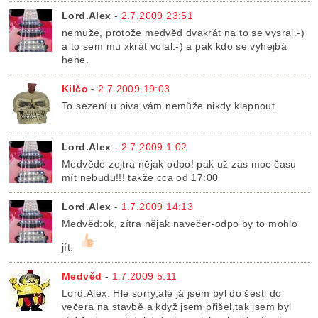
Lord.Alex
-
2.7.2009 23:51
nemuže, protože medvěd dvakrát na to se vysral.-)
a to sem mu xkrát volal:-) a pak kdo se vyhejbá
hehe.
Kilčo
-
2.7.2009 19:03
To sezení u piva vám nemůže nikdy klapnout.
Lord.Alex
-
2.7.2009 1:02
Medvěde zejtra nějak odpo! pak už zas moc času
mít nebudu!!! takže cca od 17:00
Lord.Alex
-
1.7.2009 14:13
Medvěd:ok, zítra nějak navečer-odpo by to mohlo
jít.
Medvěd
-
1.7.2009 5:11
Lord.Alex: Hle sorry,ale já jsem byl do šesti do
večera na stavbě a když jsem přišel,tak jsem byl