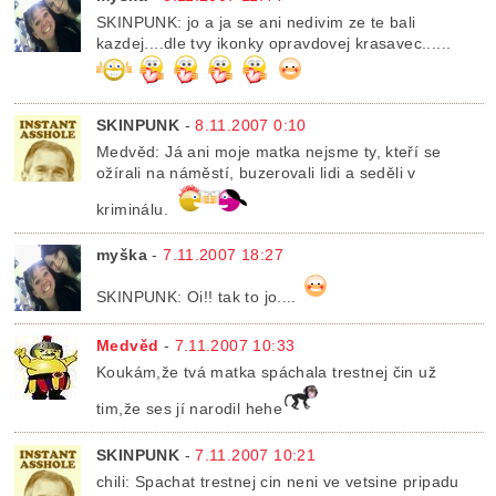
SKINPUNK: jo a ja se ani nedivim ze te bali
kazdej....dle tvy ikonky opravdovej krasavec......
SKINPUNK
-
8.11.2007 0:10
Medvěd: Já ani moje matka nejsme ty, kteří se
ožírali na náměstí, buzerovali lidi a seděli v
kriminálu.
myška
-
7.11.2007 18:27
SKINPUNK: Oi!! tak to jo....
Medvěd
-
7.11.2007 10:33
Koukám,že tvá matka spáchala trestnej čin už
tim,že ses jí narodil hehe
SKINPUNK
-
7.11.2007 10:21
chili: Spachat trestnej cin neni ve vetsine pripadu