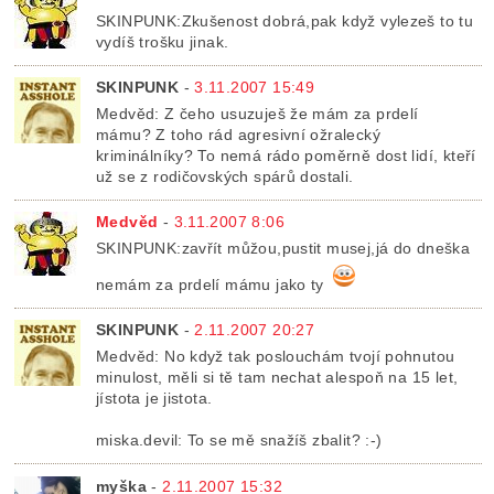
SKINPUNK:Zkušenost dobrá,pak když vylezeš to tu
vydíš trošku jinak.
SKINPUNK
-
3.11.2007 15:49
Medvěd: Z čeho usuzuješ že mám za prdelí
mámu? Z toho rád agresivní ožralecký
kriminálníky? To nemá rádo poměrně dost lidí, kteří
už se z rodičovských spárů dostali.
Medvěd
-
3.11.2007 8:06
SKINPUNK:zavřít můžou,pustit musej,já do dneška
nemám za prdelí mámu jako ty
SKINPUNK
-
2.11.2007 20:27
Medvěd: No když tak poslouchám tvojí pohnutou
minulost, měli si tě tam nechat alespoň na 15 let,
jístota je jistota.
miska.devil: To se mě snažíš zbalit? :-)
myška
-
2.11.2007 15:32