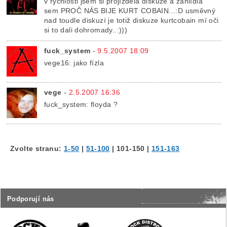
v rychlosti jsem si projížděla diskuze a zahlídla
sem PROČ NÁS BIJE KURT COBAIN...:D usměvný
nad toudle diskuzí je totiž diskuze kurtcobain mí oči
si to dali dohromady..:)))
fuck_system
-
9.5.2007 18:09
vege16: jako fízla
vege
-
2.5.2007 16:36
fuck_system: floyda ?
Zvolte stranu:
1-50
|
51-100
|
101-150
|
151-163
Podporují nás