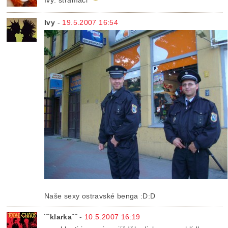
Ivy: štramáci
Ivy
-
19.5.2007 16:54
Naše sexy ostravské benga :D:D
¨¨klarka¨¨
-
10.5.2007 16:19