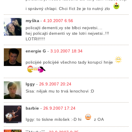
i správný chlapi. Chci říct že je to nutný zlo
myška
-
4.10.2007 6:56
policajti dementi,vy ste blbci nejvetsi....
hej policajti dementi vy ste lotri nejvetsi..!!!
LOTRI!!!!!
energie G
-
3.10.2007 18:34
policijéé policijéé všechno tady korupcí hnije
Iggy
-
26.9.2007 20:24
Sisa: nějak mu to trvá lenochovi :D
barbie
-
26.9.2007 17:24
Iggy: to tiskne milošek :-D hi
z OA