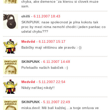
chyba, ake demence ¨za kterou si clovek muze
sam.
chilli
-
6.11.2007 18:43
SKINPUNK: nase spolecnost je plna kokotu tak
proc by mezi nima nemohl chodit i jeden pankac co
udelal chybu???
Medvěd
-
6.11.2007 15:17
Babičky mají většinou ale pravdu :-))
SKINPUNK
-
6.11.2007 14:48
Pořekadlo našich babiček :-)
Medvěd
-
5.11.2007 22:54
Nikdy neříkej nikdy!!
SKINPUNK
-
5.11.2007 22:49
miska.devil: Mě balí každej....a tvoje omluva ve