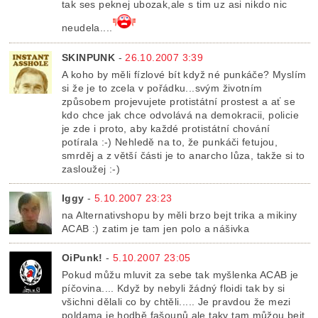
tak ses peknej ubozak,ale s tim uz asi nikdo nic
neudela....
SKINPUNK
-
26.10.2007 3:39
A koho by měli fízlové bít když né punkáče? Myslím
si že je to zcela v pořádku...svým životním
způsobem projevujete protistátní prostest a ať se
kdo chce jak chce odvolává na demokracii, policie
je zde i proto, aby každé protistátní chování
potírala :-) Nehledě na to, že punkáči fetujou,
smrděj a z větší části je to anarcho lůza, takže si to
zasloužej :-)
Iggy
-
5.10.2007 23:23
na Alternativshopu by měli brzo bejt trika a mikiny
ACAB :) zatim je tam jen polo a nášivka
OiPunk!
-
5.10.2007 23:05
Pokud můžu mluvit za sebe tak myšlenka ACAB je
píčovina.... Když by nebyli žádný floidi tak by si
všichni dělali co by chtěli..... Je pravdou že mezi
poldama je hodbě fašounů ale taky tam můžou bejt