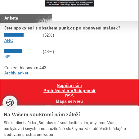
Anketa
Jste spokojeni s obsahem punk.cz po obnovení stránek?
(52%)
ANO
(48%)
NE
Celkem hlasovalo 443.
Archiv anket
.
Napište nám
Prohlášení o přístupnosti
RSS
🍪
Mapa serveru
Hlavni reklamní banner
Nastavení cookies
Na Vašem soukromí nám záleží
Stisknutím tlačítka „Souhlasím“ souhlasíte s tím, abychom Vám
Vytvořilo
Anawe
, provozuje Anawe a Špína
poskytovali smysluplné a užitečné služby na základě Vašich údajů o
sledování procházení webu.