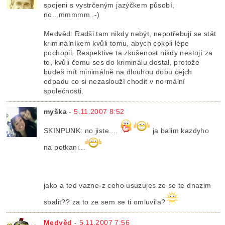
spojeni s vystrčeným jazýčkem působí,
no...mmmmm .-)
Medvěd: Radši tam nikdy nebýt, nepotřebuji se stát
kriminálníkem kvůli tomu, abych cokoli lépe
pochopil. Respektive ta zkušenost nikdy nestojí za
to, kvůli čemu ses do kriminálu dostal, protože
budeš mít minimálně na dlouhou dobu cejch
odpadu co si nezaslouží chodit v normální
společnosti.
myška
-
5.11.2007 8:52
SKINPUNK: no jiste....
ja balim kazdyho
na potkani...
jako a ted vazne-z ceho usuzujes ze se te dnazim
sbalit?? za to ze sem se ti omluvila?
Medvěd
-
5.11.2007 7:56