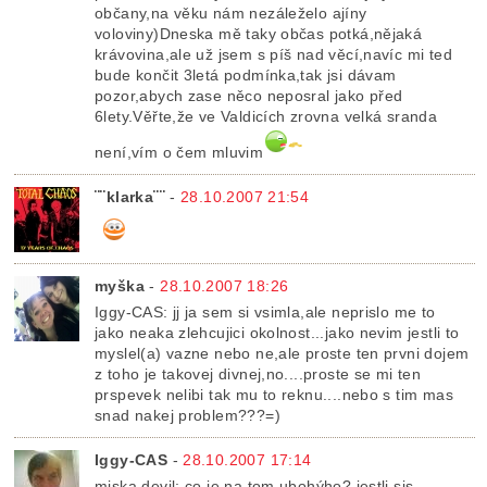
občany,na věku nám nezáleželo ajíny
voloviny)Dneska mě taky občas potká,nějaká
krávovina,ale už jsem s píš nad věcí,navíc mi ted
bude končit 3letá podmínka,tak jsi dávam
pozor,abych zase něco neposral jako před
6lety.Věřte,že ve Valdicích zrovna velká sranda
není,vím o čem mluvim
¨¨klarka¨¨
-
28.10.2007 21:54
myška
-
28.10.2007 18:26
Iggy-CAS: jj ja sem si vsimla,ale neprislo me to
jako neaka zlehcujici okolnost...jako nevim jestli to
myslel(a) vazne nebo ne,ale proste ten prvni dojem
z toho je takovej divnej,no....proste se mi ten
prspevek nelibi tak mu to reknu....nebo s tim mas
snad nakej problem???=)
Iggy-CAS
-
28.10.2007 17:14
miska.devil: co je na tom ubohýho? jestli sis