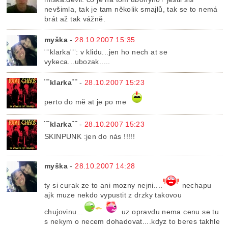
nevšimla, tak je tam několik smajlů, tak se to nemá
brát až tak vážně.
myška
-
28.10.2007 15:35
¨¨klarka¨¨: v klidu...jen ho nech at se
vykeca...ubozak.....
¨¨klarka¨¨
-
28.10.2007 15:23
perto do mě at je po me
¨¨klarka¨¨
-
28.10.2007 15:23
SKINPUNK :jen do nás !!!!!
myška
-
28.10.2007 14:28
ty si curak ze to ani mozny nejni....
nechapu
ajk muze nekdo vypustit z drzky takovou
chujovinu...
uz opravdu nema cenu se tu
s nekym o necem dohadovat....kdyz to beres takhle