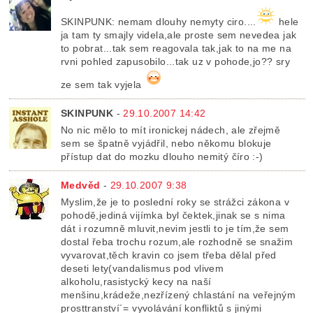
SKINPUNK: nemam dlouhy nemyty ciro....
hele
ja tam ty smajly videla,ale proste sem nevedea jak
to pobrat...tak sem reagovala tak,jak to na me na
rvni pohled zapusobilo...tak uz v pohode,jo?? sry
ze sem tak vyjela
SKINPUNK
-
29.10.2007 14:42
No nic mělo to mít ironickej nádech, ale zřejmě
sem se špatně vyjádřil, nebo někomu blokuje
přístup dat do mozku dlouho nemitý číro :-)
Medvěd
-
29.10.2007 9:38
Myslim,že je to poslední roky se strážci zákona v
pohodě,jediná vijímka byl čektek,jinak se s nima
dát i rozumně mluvit,nevim jestli to je tím,že sem
dostal řeba trochu rozum,ale rozhodně se snažim
vyvarovat,těch kravin co jsem třeba dělal před
deseti lety(vandalismus pod vlivem
alkoholu,rasistycký kecy na naší
menšinu,krádeže,nezřízený chlastání na veřejným
prosttranství´= vyvolávání konfliktů s jinými