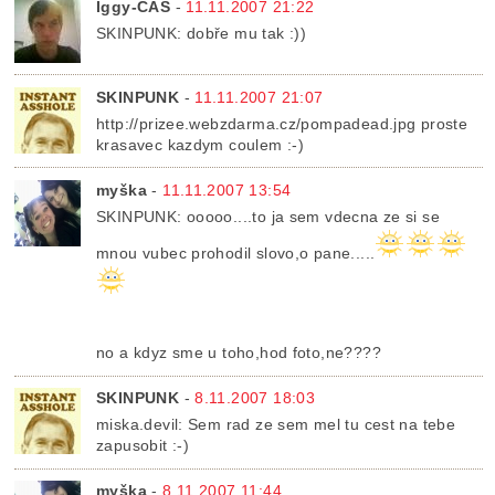
Iggy-CAS
-
11.11.2007 21:22
SKINPUNK: dobře mu tak :))
SKINPUNK
-
11.11.2007 21:07
http://prizee.webzdarma.cz/pompadead.jpg proste
krasavec kazdym coulem :-)
myška
-
11.11.2007 13:54
SKINPUNK: ooooo....to ja sem vdecna ze si se
mnou vubec prohodil slovo,o pane.....
no a kdyz sme u toho,hod foto,ne????
SKINPUNK
-
8.11.2007 18:03
miska.devil: Sem rad ze sem mel tu cest na tebe
zapusobit :-)
myška
-
8.11.2007 11:44