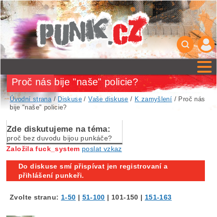
Proč nás bije "naše" policie?
Úvodní strana
/
Diskuse
/
Vaše diskuse
/
K zamyšlení
/ Proč nás
bije "naše" policie?
Zde diskutujeme na téma:
proč bez duvodu bijou punkáče?
Založila fuck_system
poslat vzkaz
Do diskuse smí přispívat jen registrovaní a
přihlášení punkeři.
Zvolte stranu:
1-50
|
51-100
|
101-150
|
151-163