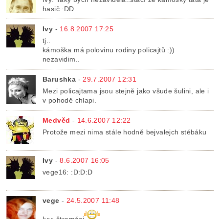
hasič :DD
Ivy
-
16.8.2007 17:25
tj..
kámoška má polovinu rodiny policajtů :))
nezavidim..
Barushka
-
29.7.2007 12:31
Mezi policajtama jsou stejně jako všude šulini, ale i
v pohodě chlapi.
Medvěd
-
14.6.2007 12:22
Protože mezi nima stále hodně bejvalejch stébáku
Ivy
-
8.6.2007 16:05
vege16: :D:D:D
vege
-
24.5.2007 11:48