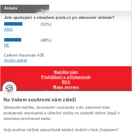
Anketa
Jste spokojeni s obsahem punk.cz po obnovení stránek?
(52%)
ANO
(48%)
NE
Celkem hlasovalo 435.
Archiv anket
.
Napište nám
Prohlášení o přístupnosti
RSS
🍪
Mapa serveru
Hlavni reklamní banner
Nastavení cookies
Na Vašem soukromí nám záleží
Stisknutím tlačítka „Souhlasím“ souhlasíte s tím, abychom Vám
Vytvořilo
Anawe
, provozuje Anawe a Špína
poskytovali smysluplné a užitečné služby na základě Vašich údajů o
sledování procházení webu.
Svůj souhlas můžete samozřejmě kdykoli změnit v části „Nastavení“.