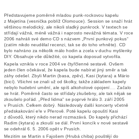
Představujeme poměrně mladou punk-rockovou kapelu
z Majetína (vesnička poblíž Olomouce). Session se snaží hrát
většinou melodický, ale nikoli sladký punkrock. V textech se
střídají vážná, méně vážná i naprosto nevážná témata. V roce
2006 nahráli své demo CD s názvem „První punkový pokus“
(zatím nikdo neudělal recenzi, tak se do toho vrhněte). CD
bylo nahráno za několik málo hodin a zcela v duchu myšlenky
DIY. Obsahuje vše důležité, co kapela doposud vytvořila.
Kapela vznikla v roce 2004 ve čtyřčlenné sestavě. Ovšem
jeden člen očekával, že kapela bude nabírat jiný směr a tak
záhy odešel. Zbyli Martin (basa, zpěv), Kasi (kytara) a Mário
(bicí). Všichni se znali už od školky, takže základem kapely
nebylo hudební umění, ale spíš alkoholové opojení…. Začalo
se hrát. Poměrně často se střídaly zkušebny, ale tak nějak se
zkoušelo pořád. „Před lidma“ se poprvé hrálo 3. září 2005
v Prusích. Celkem dobrý. Následovaly další koncerty včetně
předskakování e!e v Přerově. Poté kapelu opouští Kasi
z důvodů, který nikdo nerad rozmazává. Do kapely přichází
Radim (kytara) a zkouší se dál. První koncík v nové sestavě
se odehrál 6. 5. 2006 opět v Prusích.
Mezitím se Martin s Fajošem (Hrubá chiba) pouštějí do