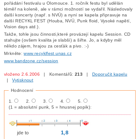
pořádání festivalu u Olomouce. 1. ročník festu byl udělán
téměř na koleně, ale v rámci možností se vydařil. Následovaly
další koncerty (např. s NVÚ) a nyní se kapela připravuje na
další RECYKL FEST (Houba, NVÚ, Punk floid, Vysoké napětí,
Vision days atd.).
Takže, tohle jsou činnosti,které provázejí kapelu Session. CD
stahujte (ovšem kvalita je slabší) a šiřte. Jo, a kdyby měl
někdo zájem, hrajou za cesťák a pivo. :-)
Mrkněte:
www.recyklfest.unas.cz
www.bandzone.cz/session
vloženo 2.6.2006
| Komentářů:
213
|
Doporučit kapelu
|
Vytisknout
Hodnocení
1.
2.
3.
4.
5.
(1 = absolutní punk, 5 = hnusnej popík):
1,8
jde to