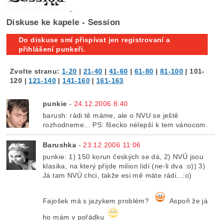
Diskuse ke kapele - Session
Do diskuse smí přispívat jen registrovaní a
přihlášení punkeři.
Zvolte stranu:
1-20
|
21-40
|
41-60
|
61-80
|
81-100
|
101-
120
|
121-140
|
141-160
|
161-163
punkie
-
24.12.2006 8:40
barush: rádi tě máme, ale o NVU se ještě
rozhodneme... PS: fšecko nélepší k tem vánocom.
Barushka
-
23.12.2006 11:06
punkie: 1) 150 korun českých se dá, 2) NVÚ jsou
klasika, na který přijde milion lidí (ne-li dva :o)) 3)
Já tam NVÚ chci, takže esi mě máte rádi...:o)
Fajošek má s jazykem problém?
Aspoň že já
ho mám v pořádku