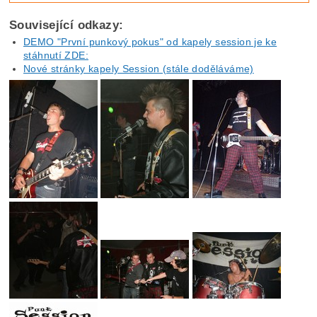
Související odkazy:
DEMO "První punkový pokus" od kapely session je ke
stáhnutí ZDE:
Nové stránky kapely Session (stále doděláváme)