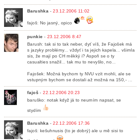
Barushka
-
23.12.2006 11:02
fajoš: No jasný, opico
punkie
-
23.12.2006 8:47
Barush: tak si to tak neber, dyť víš, že Fajošek má
s jazyky problémy... vždyť i ta jejich kapela... všimla
sis, že mají po CH měkký i? Aspoň se o ty
casualties snažil... tak mu to nevyšlo, no...
Fajošek: Možná bychom ty NVU vzít mohli, ale se
vstupným bychom se dostali až možná na 150,- ...
fajoš
-
22.12.2006 20:23
baruško: notak když já to neumím napsat, se
stydím
Barushka
-
22.12.2006 17:36
fajoš: kešuhnusis (to je dobrý) ale u mě sisi to