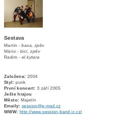
Sestava
Martin -
basa, zpěv
Mário -
bicí, zpěv
Radim -
el.kytara
Založena:
2004
Styl:
punk
První koncert:
3.září 2005
Ješte hrajou
Město:
Majetín
Emaily:
session@e-mail.cz
WWW:
http://www.session-band.ic.cz/