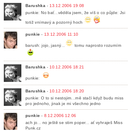
Barushka
-
13.12.2006 19:08
punkie: No bať...věděla jsem, že víš o co půjde: Jsi
totiž vnímavý a pozorný hoch
punkie
-
13.12.2006 11:10
barush: jojo, jasný...
tomu naprosto rozumím
Barushka
-
10.12.2006 18:21
punkie:
Barushka
-
10.12.2006 18:20
punkie: O to si nestojim...mě stačí když budu miss
pro jednoho, jinak je mi všechno jedno
punkie
-
8.12.2006 12:06
ach jo... no ještě se stim poper... ať vyhraješ Miss
Punk.cz