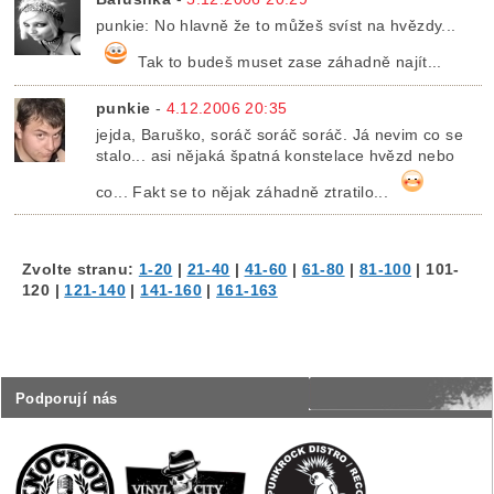
punkie: No hlavně že to můžeš svíst na hvězdy...
Tak to budeš muset zase záhadně najít...
punkie
-
4.12.2006 20:35
jejda, Baruško, soráč soráč soráč. Já nevim co se
stalo... asi nějaká špatná konstelace hvězd nebo
co... Fakt se to nějak záhadně ztratilo...
Zvolte stranu:
1-20
|
21-40
|
41-60
|
61-80
|
81-100
|
101-
120
|
121-140
|
141-160
|
161-163
Podporují nás