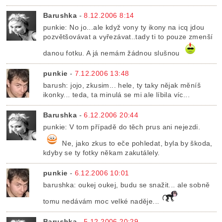
Barushka
-
8.12.2006 8:14
punkie: No jo...ale když vony ty ikony na icq jdou
pozvětšovávat a vyřezávat..tady ti to pouze zmenší
danou fotku. A já nemám žádnou slušnou
punkie
-
7.12.2006 13:48
barush: jojo, zkusim... hele, ty taky nějak měníš
ikonky... teda, ta minulá se mi ale líbila víc...
Barushka
-
6.12.2006 20:44
punkie: V tom případě do těch prus ani nejezdi.
Ne, jako zkus to eče pohledat, byla by škoda,
kdyby se ty fotky někam zakutálely.
punkie
-
6.12.2006 10:01
barushka: oukej oukej, budu se snažit... ale sobně
tomu nedávám moc velké naděje...
Barushka
-
5.12.2006 20:29