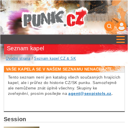
Seznam kapel
Úvodní strana
/
Seznam kapel CZ & SK
VAŠE KAPELA SE V NAŠEM SEZNAMU NENACHÁZÍ?
Tento seznam není jen katalog všech současných hrajících
kapel, ale i průřez do historie CZ/SK punku. Samozřejmě
ale nemůžeme znát úplně všechny. Skupiny ke
zveřejnění, prosím posílejte na
agent@sexpistols.cz
.
Session