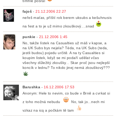
tímhle posral
fajoš
-
21.12.2006 22:27
neřeš maťas, příští rok berem uksubs a kešuhnusis
na fest a to je už mimo zkouškový....snad
punkie
-
21.12.2006 1:45
No, takže lístek na Casualties už máš v kapse, a
na UK Subs bys nejela? Téda, na UK Subs (teda,
jestli budou) pojedu určitě. A na ty Casualties si
koupim listek, když se mi podaří udělat včas
všechny důležitý zkoušky... Skar proč jsou nejlepší
koncík v lednu? To nikdo jinej nemá zkouškový???
Barushka
-
16.12.2006 17:53
Anonym: Hele to nevim, co bude v Brně a cvrkat si
z toho možná nebudu
No, tak jo...nech mi
vzkaz na icq a počkám tě tam