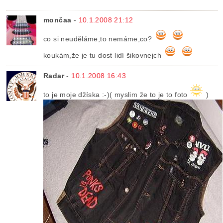
mončaa
-
10.1.2008 21:12
co si neuděláme,to nemáme,co?
koukám,že je tu dost lidí šikovnejch
Radar
-
10.1.2008 16:43
to je moje džíska :-)( myslim že to je to foto
)