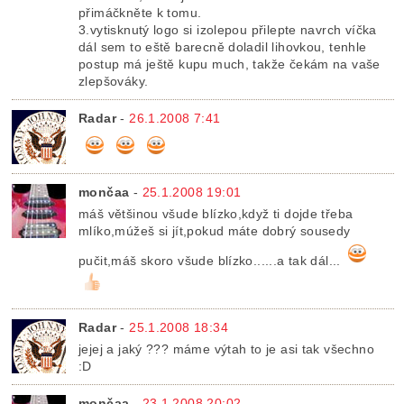
přimáčkněte k tomu.
3.vytisknutý logo si izolepou přilepte navrch víčka
dál sem to eště barecně doladil lihovkou, tenhle
postup má ještě kupu much, takže čekám na vaše
zlepšováky.
Radar
-
26.1.2008 7:41
mončaa
-
25.1.2008 19:01
máš většinou všude blízko,když ti dojde třeba
mlíko,múžeš si jít,pokud máte dobrý sousedy
pučit,máš skoro všude blízko......a tak dál...
Radar
-
25.1.2008 18:34
jejej a jaký ??? máme výtah to je asi tak všechno
:D
mončaa
-
23.1.2008 20:02