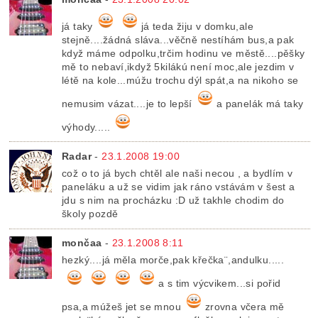
já taky
já teda žiju v domku,ale
stejně....žádná sláva...věčně nestíhám bus,a pak
když máme odpolku,trčim hodinu ve městě....pěšky
mě to nebaví,ikdyž 5kilákú není moc,ale jezdim v
létě na kole...múžu trochu dýl spát,a na nikoho se
nemusim vázat....je to lepší
a panelák má taky
výhody.....
Radar
-
23.1.2008 19:00
což o to já bych chtěl ale naši necou , a bydlím v
paneláku a už se vidim jak ráno vstávám v šest a
jdu s nim na procházku :D už takhle chodim do
školy pozdě
mončaa
-
23.1.2008 8:11
hezký....já měla morče,pak křečka¨,andulku.....
a s tim výcvikem...si pořid
psa,a múžeš jet se mnou
zrovna včera mě