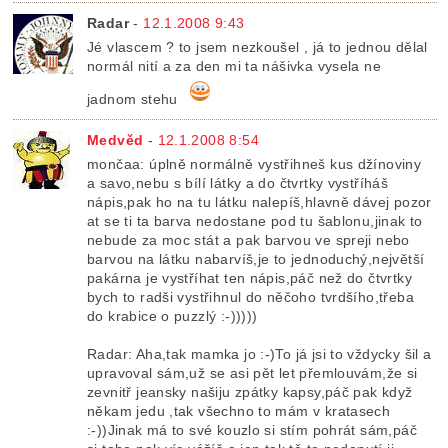
Radar
-
12.1.2008 9:43
Jé vlascem ? to jsem nezkoušel , já to jednou dělal
normál nití a za den mi ta nášivka vysela ne
jadnom stehu
Medvěd
-
12.1.2008 8:54
mončaa: úplně normálně vystřihneš kus džínoviny
a savo,nebu s bílí látky a do čtvrtky vystříháš
nápis,pak ho na tu látku nalepíš,hlavně dávej pozor
at se ti ta barva nedostane pod tu šablonu,jinak to
nebude za moc stát a pak barvou ve spreji nebo
barvou na látku nabarvíš,je to jednoduchý,největší
pakárna je vystříhat ten nápis,páč než do čtvrtky
bych to radši vystřihnul do něčoho tvrdšího,třeba
do krabice o puzzlý :-)))))
Radar: Aha,tak mamka jo :-)To já jsi to vždycky šil a
upravoval sám,už se asi pět let přemlouvám,že si
zevnitř jeansky našiju zpátky kapsy,páč pak když
někam jedu ,tak všechno to mám v kratasech
:-))Jinak má to své kouzlo si stím pohrát sám,páč