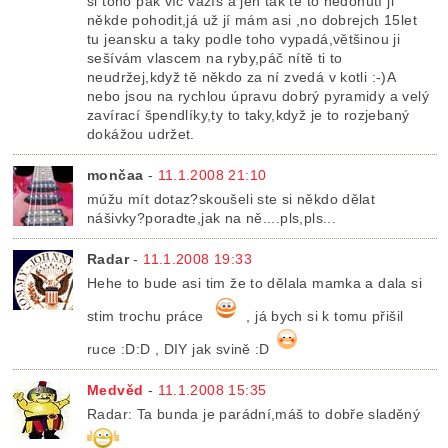
si toho pak víc vážíš a jen tak tě to nedonutí ji
někde pohodit,já už jí mám asi ,no dobrejch 15let
tu jeansku a taky podle toho vypadá,většinou ji
sešívám vlascem na ryby,páč nítě ti to
neudržej,když tě někdo za ní zvedá v kotli :-)A
nebo jsou na rychlou úpravu dobrý pyramidy a velý
zavírací špendlíky,ty to taky,když je to rozjebaný
dokážou udržet.
mončaa
-
11.1.2008 21:10
múžu mít dotaz?skoušeli ste si někdo dělat
nášivky?poradte,jak na ně....pls,pls...
Radar
-
11.1.2008 19:33
Hehe to bude asi tim že to dělala mamka a dala si
stim trochu práce
, já bych si k tomu přišil
ruce :D:D , DIY jak svině :D
Medvěd
-
11.1.2008 15:35
Radar: Ta bunda je parádní,máš to dobře sladěný