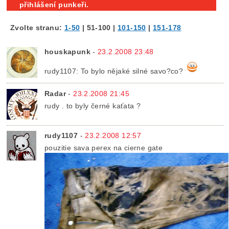
přihlášení punkeři.
Zvolte stranu:
1-50
|
51-100
|
101-150
|
151-178
houskapunk
-
23.2.2008 23:48
rudy1107: To bylo nějaké silné savo?co?
Radar
-
23.2.2008 21:45
rudy . to byly černé kaťata ?
rudy1107
-
23.2.2008 12:57
pouzitie sava perex na cierne gate