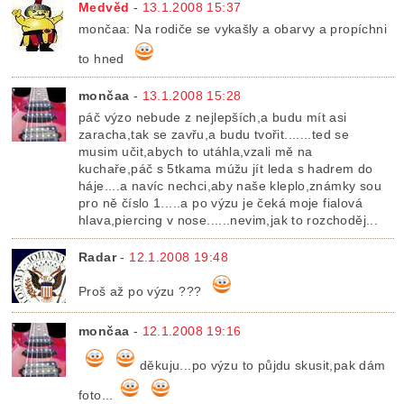
Medvěd
-
13.1.2008 15:37
mončaa: Na rodiče se vykašly a obarvy a propíchni
to hned
mončaa
-
13.1.2008 15:28
páč výzo nebude z nejlepších,a budu mít asi
zaracha,tak se zavřu,a budu tvořit.......ted se
musim učit,abych to utáhla,vzali mě na
kuchaře,páč s 5tkama múžu jít leda s hadrem do
háje....a navíc nechci,aby naše kleplo,známky sou
pro ně číslo 1.....a po výzu je čeká moje fialová
hlava,piercing v nose......nevim,jak to rozchoděj...
Radar
-
12.1.2008 19:48
Proš až po výzu ???
mončaa
-
12.1.2008 19:16
děkuju...po výzu to půjdu skusit,pak dám
foto...