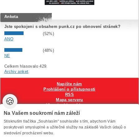
Anketa
Jste spokojeni s obsahem punk.cz po obnovení stránek?
(52%)
ANO
(48%)
NE
Celkem hlasovalo 429.
Archiv anket
.
Napište nám
Prohlášení o přístupnosti
RSS
🍪
Mapa serveru
Hlavni reklamní banner
Nastavení cookies
Na Vašem soukromí nám záleží
Stisknutím tlačítka „Souhlasím“ souhlasíte s tím, abychom Vám
Vytvořilo
Anawe
, provozuje Anawe a Špína
poskytovali smysluplné a užitečné služby na základě Vašich údajů o
sledování procházení webu.