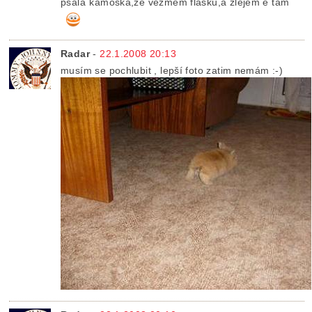
psala¨kámoška,že vezmem flašku,a zlejem e tam
Radar
-
22.1.2008 20:13
musím se pochlubit , lepší foto zatim nemám :-)