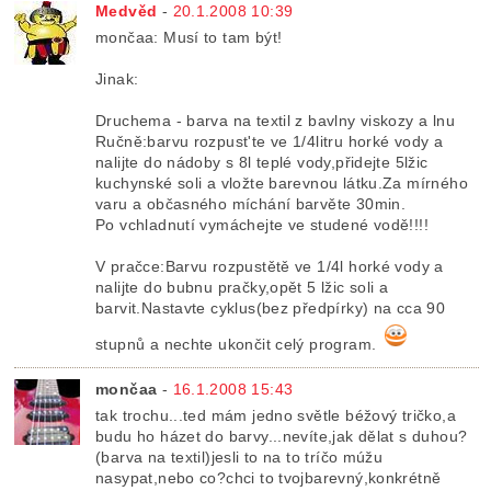
Medvěd
-
20.1.2008 10:39
mončaa: Musí to tam být!
Jinak:
Druchema - barva na textil z bavlny viskozy a lnu
Ručně:barvu rozpust'te ve 1/4litru horké vody a
nalijte do nádoby s 8l teplé vody,přidejte 5lžic
kuchynské soli a vložte barevnou látku.Za mírného
varu a občasného míchání barvěte 30min.
Po vchladnutí vymáchejte ve studené vodě!!!!
V pračce:Barvu rozpustětě ve 1/4l horké vody a
nalijte do bubnu pračky,opět 5 lžic soli a
barvit.Nastavte cyklus(bez předpírky) na cca 90
stupnů a nechte ukončit celý program.
mončaa
-
16.1.2008 15:43
tak trochu...ted mám jedno světle béžový tričko,a
budu ho házet do barvy...nevíte,jak dělat s duhou?
(barva na textil)jesli to na to tríčo múžu
nasypat,nebo co?chci to tvojbarevný,konkrétně