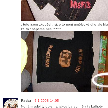
, toto jsem zkoušel , sice to neni umělecké dílo ale hl
že to chápeme nee ????
Radar
-
9.1.2008 14:05
No já myslel ty dole , a jakou barvu měly ty kalhoty