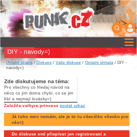
DIY - navody=)
Úvodní strana
/
Diskuse
/
Vaše diskuse
/
Ostatní témata
/ DIY -
navody=)
Zde diskutujeme na téma:
Pro všechny co hledaj návod na
něco co jim doma chybí, co se jim
líbí a nejmají lovásky=)
Založila valkyre.princess
poslat vzkaz
Já toho moc nemám, ale je to tu všecičko všecko pro
vás=)
Do diskuse smí přispívat jen registrovaní a