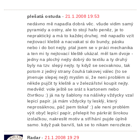
plešatá ostuda
-
21.1.2008 19:53
nedávno mě napadla dobrá věc. všude vidim samý
pyramidy a ostny, ale to stojí hafo peněz, je to
nepraktický a má to každej druhej. mě napadlo vzít
nejtovací kleště a nacvakat si do bundy, pásku
nebo i do bot nejty. ptal jsem se v práci mechanika
a ten mi ty nejtovací kleště ukázal. měl tam dvoje -
jedny na plochý nejty dobrý do textilu a ty druhý
byly na tzv. slepý nejty. ty když se secvaknou, tak
potom z jedný strany čouhá takovej válec (to se
jmenuje slepej nejt) myslim si, že neni problém si
někde pujčit ty kleště a v železářství koupit nejty.
medvěd: vole ještě se srát s kartonem nebo
čtvrtkou :) já na ty šablony na nášivky vždycky vzal
lepicí papír. já mám vždycky ty lesklý, který
neprosáknou, páč jsem tiskař :) ale neni problém
výít obyč lepící papír, přelepit ho párkrát širokou
izolačkou, nakreslit motiv a stříhání pujde úplně
samo. když pak barvíš, tak se to nikam nerozleze.
Radar
-
21.1.2008 19:29