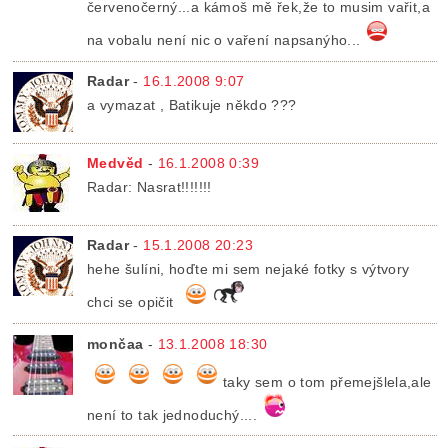
červenočerný...a kámoš mě řek,že to musim vařit,a
na vobalu není nic o vaření napsanýho...
Radar
-
16.1.2008 9:07
a vymazat , Batikuje někdo ???
Medvěd
-
16.1.2008 0:39
Radar: Nasrat!!!!!!!
Radar
-
15.1.2008 20:23
hehe šulíni, hoďte mi sem nejaké fotky s výtvory
chci se opičit
mončaa
-
13.1.2008 18:30
taky sem o tom přemejšlela,ale
není to tak jednoduchý....