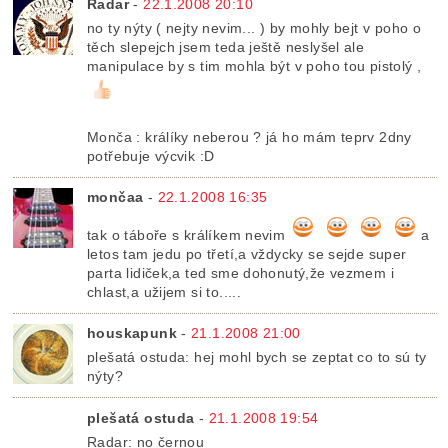
Radar
-
22.1.2008 20:10
no ty nýty ( nejty nevim... ) by mohly bejt v poho o
těch slepejch jsem teda ještě neslyšel ale
manipulace by s tim mohla být v poho tou pistolý ,
Monča : králíky neberou ? já ho mám teprv 2dny
potřebuje výcvik :D
mončaa
-
22.1.2008 16:35
tak o táboře s králíkem nevim
a
letos tam jedu po třetí,a vždycky se sejde super
parta lidiček,a ted sme dohonutý,že vezmem i
chlast,a užijem si to.....
houskapunk
-
21.1.2008 21:00
plešatá ostuda: hej mohl bych se zeptat co to sú ty
nýty?
plešatá ostuda
-
21.1.2008 19:54
Radar: no černou