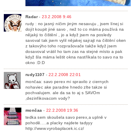
Radar
-
23.2.2008 9:46
rudy : no jasný ničim jiným nesavuju , jsem línej si
dojít koupit jiné savo , než to co máma používá na
nějaký to čištění , jo a když jsem na posledy
savoval tak jsem vylil nějakej sajrajt na čištění oken
z takovýho toho rozprašovače takže když jsem
dosavoval vrátil ho tam zas na stejné místo a pak
když šla máma leštit okna nastříkala to savo na to
okno :D:D
rudy1107
-
22.2.2008 22:01
mončaa: savo perex mi spravilo z ciernych
nohaviec ake paradne hnedo zlte takze si
pochvalujem. ale da sa to aj s SAVOm
,dezinfikovacom vody?
mončaa
-
22.2.2008 19:36
tedka sem skoušela savo perex,a uplně v
pohodě.....a placky najdete tadyyy
http://www.vyrobaplacek.ic.cz/