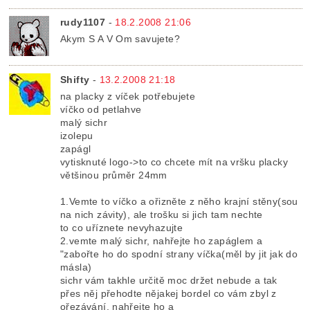
rudy1107
-
18.2.2008 21:06
Akym S A V Om savujete?
Shifty
-
13.2.2008 21:18
na placky z víček potřebujete
víčko od petlahve
malý sichr
izolepu
zapágl
vytisknuté logo->to co chcete mít na vršku placky
většinou průměr 24mm
1.Vemte to víčko a ořizněte z něho krajní stěny(sou
na nich závity), ale trošku si jich tam nechte
to co uříznete nevyhazujte
2.vemte malý sichr, nahřejte ho zapáglem a
"zabořte ho do spodní strany víčka(měl by jit jak do
másla)
sichr vám takhle určitě moc držet nebude a tak
přes něj přehodte nějakej bordel co vám zbyl z
ořezávání, nahřejte ho a