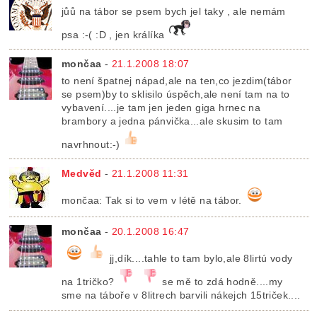
jůů na tábor se psem bych jel taky , ale nemám
psa :-( :D , jen králíka
mončaa
-
21.1.2008 18:07
to není špatnej nápad,ale na ten,co jezdim(tábor
se psem)by to sklisilo úspěch,ale není tam na to
vybavení....je tam jen jeden giga hrnec na
brambory a jedna pánvička...ale skusim to tam
navrhnout:-)
Medvěd
-
21.1.2008 11:31
mončaa: Tak si to vem v létě na tábor.
mončaa
-
20.1.2008 16:47
jj,dík....tahle to tam bylo,ale 8lirtú vody
na 1tričko?
se mě to zdá hodně....my
sme na táboře v 8litrech barvili nákejch 15triček....