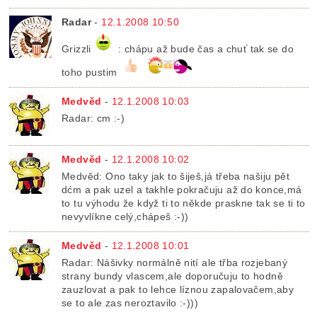
Radar
-
12.1.2008 10:50
Grizzli
: chápu až bude čas a chuť tak se do
toho pustim
Medvěd
-
12.1.2008 10:03
Radar: cm :-)
Medvěd
-
12.1.2008 10:02
Medvěd: Ono taky jak to šiješ,já třeba našiju pět
dćm a pak uzel a takhle pokračuju až do konce,má
to tu výhodu že když ti to někde praskne tak se ti to
nevyvlíkne celý,chápeš :-))
Medvěd
-
12.1.2008 10:01
Radar: Nášivky normálně nití ale třba rozjebaný
strany bundy vlascem,ale doporučuju to hodně
zauzlovat a pak to lehce líznou zapalovačem,aby
se to ale zas neroztavilo :-)))