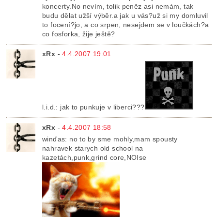
koncerty.No nevím, tolik peněz asi nemám, tak
budu dělat užší výběr.a jak u vás?už si my domluvil
to focení?jo, a co srpen, nesejdem se v loučkách?a
co fosforka, žije ještě?
xRx
-
4.4.2007 19:01
l.i.d.: jak to punkuje v liberci???
xRx
-
4.4.2007 18:58
winďas: no to by sme mohly,mam spousty
nahravek starych old school na
kazetách,punk,grind core,NOIse