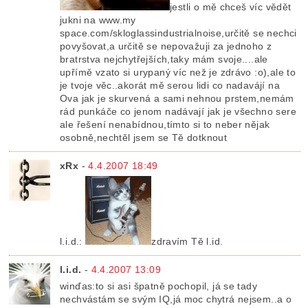
jestli o mě chceš víc vědět
jukni na www.my
space.com/skloglassindustrialnoise,určitě se nechci
povyšovat,a určitě se nepovažuji za jednoho z
bratrstva nejchytřejších,taky mám svoje....ale
upřímě vzato si urypaný víc než je zdrávo :o),ale to
je tvoje věc..akorát mě serou lidi co nadavájí na
Ova jak je skurvená a sami nehnou prstem,nemám
rád punkáče co jenom nadávají jak je všechno sere
ale řešení nenabídnou,tímto si to neber nějak
osobně,nechtěl jsem se Tě dotknout
xRx
-
4.4.2007 18:49
l.i.d.:
zdravím Tě l.id.
l.i.d.
-
4.4.2007 13:09
winďas:to si asi špatně pochopil, já se tady
nechvástám se svým IQ,já moc chytrá nejsem..a o