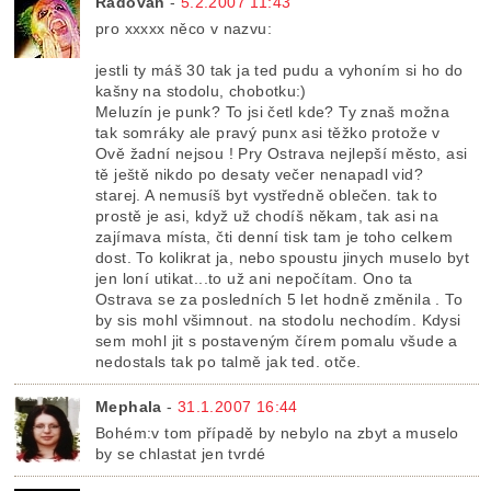
Radovan
-
5.2.2007 11:43
pro xxxxx něco v nazvu:
jestli ty máš 30 tak ja ted pudu a vyhoním si ho do
kašny na stodolu, chobotku:)
Meluzín je punk? To jsi četl kde? Ty znaš možna
tak somráky ale pravý punx asi těžko protože v
Ově žadní nejsou ! Pry Ostrava nejlepší město, asi
tě ještě nikdo po desaty večer nenapadl vid?
starej. A nemusíš byt vystředně oblečen. tak to
prostě je asi, když už chodíš někam, tak asi na
zajímava místa, čti denní tisk tam je toho celkem
dost. To kolikrat ja, nebo spoustu jinych muselo byt
jen loní utikat...to už ani nepočítam. Ono ta
Ostrava se za posledních 5 let hodně změnila . To
by sis mohl všimnout. na stodolu nechodím. Kdysi
sem mohl jit s postaveným čírem pomalu všude a
nedostals tak po talmě jak ted. otče.
Mephala
-
31.1.2007 16:44
Bohém:v tom případě by nebylo na zbyt a muselo
by se chlastat jen tvrdé