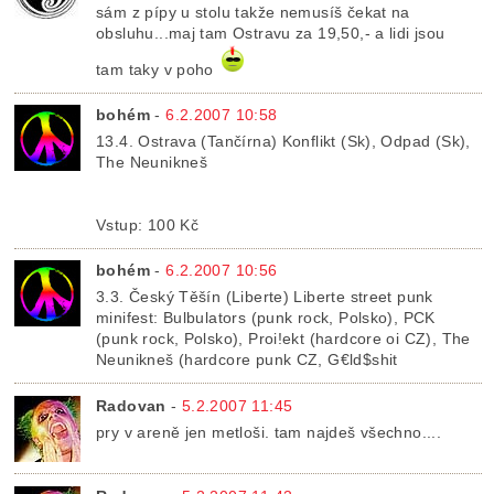
sám z pípy u stolu takže nemusíš čekat na
obsluhu...maj tam Ostravu za 19,50,- a lidi jsou
tam taky v poho
bohém
-
6.2.2007 10:58
13.4. Ostrava (Tančírna) Konflikt (Sk), Odpad (Sk),
The Neunikneš
Vstup: 100 Kč
bohém
-
6.2.2007 10:56
3.3. Český Těšín (Liberte) Liberte street punk
minifest: Bulbulators (punk rock, Polsko), PCK
(punk rock, Polsko), Proi!ekt (hardcore oi CZ), The
Neunikneš (hardcore punk CZ, G€ld$shit
Radovan
-
5.2.2007 11:45
pry v areně jen metloši. tam najdeš všechno....