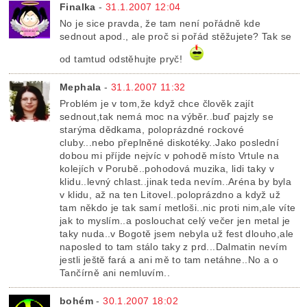
Finalka
-
31.1.2007 12:04
No je sice pravda, že tam není pořádně kde
sednout apod., ale proč si pořád stěžujete? Tak se
od tamtud odstěhujte pryč!
Mephala
-
31.1.2007 11:32
Problém je v tom,že když chce člověk zajít
sednout,tak nemá moc na výběr..buď pajzly se
starýma dědkama, poloprázdné rockové
cluby...nebo přeplněné diskotéky..Jako poslední
dobou mi příjde nejvíc v pohodě místo Vrtule na
kolejích v Porubě..pohodová muzika, lidi taky v
klidu..levný chlast..jinak teda nevím..Aréna by byla
v klidu, až na ten Litovel..poloprázdno a když už
tam někdo je tak samí metloši..nic proti nim,ale víte
jak to myslím..a poslouchat celý večer jen metal je
taky nuda..v Bogotě jsem nebyla už fest dlouho,ale
naposled to tam stálo taky z prd...Dalmatin nevím
jestli ještě fará a ani mě to tam netáhne..No a o
Tančírně ani nemluvím..
bohém
-
30.1.2007 18:02