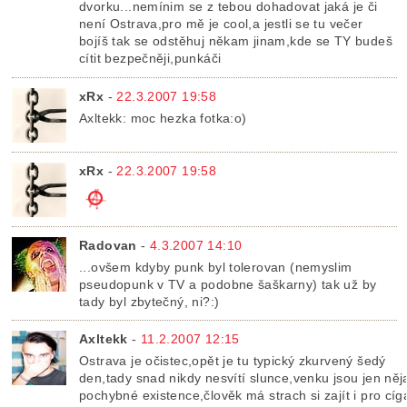
dvorku...nemínim se z tebou dohadovat jaká je či
není Ostrava,pro mě je cool,a jestli se tu večer
bojíš tak se odstěhuj někam jinam,kde se TY budeš
cítit bezpečněji,punkáči
xRx
-
22.3.2007 19:58
Axltekk: moc hezka fotka:o)
xRx
-
22.3.2007 19:58
Radovan
-
4.3.2007 14:10
...ovšem kdyby punk byl tolerovan (nemyslim
pseudopunk v TV a podobne šaškarny) tak už by
tady byl zbytečný, ni?:)
Axltekk
-
11.2.2007 12:15
Ostrava je očistec,opět je tu typický zkurvený šedý
den,tady snad nikdy nesvítí slunce,venku jsou jen něj
pochybné existence,člověk má strach si zajít i pro cíg