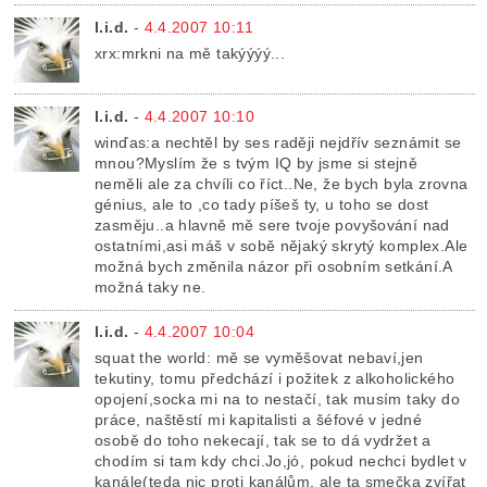
l.i.d.
-
4.4.2007 10:11
xrx:mrkni na mě takýýýý...
l.i.d.
-
4.4.2007 10:10
winďas:a nechtěl by ses raději nejdřív seznámit se
mnou?Myslím že s tvým IQ by jsme si stejně
neměli ale za chvíli co říct..Ne, že bych byla zrovna
génius, ale to ,co tady píšeš ty, u toho se dost
zasměju..a hlavně mě sere tvoje povyšování nad
ostatními,asi máš v sobě nějaký skrytý komplex.Ale
možná bych změnila názor při osobním setkání.A
možná taky ne.
l.i.d.
-
4.4.2007 10:04
squat the world: mě se vyměšovat nebaví,jen
tekutiny, tomu předchází i požitek z alkoholického
opojení,socka mi na to nestačí, tak musím taky do
práce, naštěstí mi kapitalisti a šéfové v jedné
osobě do toho nekecají, tak se to dá vydržet a
chodím si tam kdy chci.Jo,jó, pokud nechci bydlet v
kanále(teda nic proti kanálům, ale ta smečka zvířat