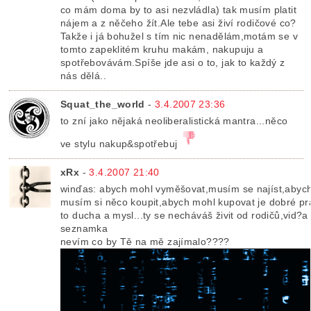
co mám doma by to asi nezvládla) tak musím platit
nájem a z něčeho žít.Ale tebe asi živí rodičové co?
Takže i já bohužel s tím nic nenadělám,motám se v
tomto zapeklitém kruhu makám, nakupuju a
spotřebovávám.Spíše jde asi o to, jak to každý z
nás dělá..
Squat_the_world
-
3.4.2007 23:36
to zní jako nějaká neoliberalistická mantra...něco
ve stylu nakup&spotřebuj
xRx
-
3.4.2007 21:40
winďas: abych mohl vyměšovat,musím se najíst,abych
musím si něco koupit,abych mohl kupovat je dobré pra
to ducha a mysl...ty se necháváš živit od rodičů,vid?a
seznamka
nevím co by Tě na mě zajímalo????