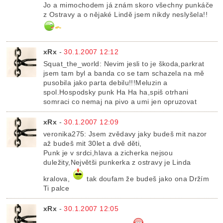
Jo a mimochodem já znám skoro všechny punkáče
z Ostravy a o nějaké Lindě jsem nikdy neslyšela!!
xRx
-
30.1.2007 12:12
Squat_the_world: Nevim jesli to je škoda,parkrat
jsem tam byl a banda co se tam schazela na mě
pusobila jako parta debilu!!!Meluzin a
spol.Hospodsky punk Ha Ha ha,spiš otrhani
somraci co nemaj na pivo a umi jen opruzovat
xRx
-
30.1.2007 12:09
veronika275: Jsem zvědavy jaky budeš mit nazor
až budeš mit 30let a dvě děti,
Punk je v srdci,hlava a zicherka nejsou
duležity,Největši punkerka z ostravy je Linda
kralova,
tak doufam že budeš jako ona Držím
Ti palce
xRx
-
30.1.2007 12:05