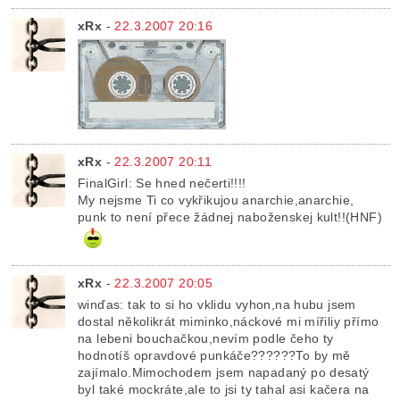
xRx
-
22.3.2007 20:16
xRx
-
22.3.2007 20:11
FinalGirl: Se hned nečerti!!!!
My nejsme Ti co vykřikujou anarchie,anarchie,
punk to není přece žádnej naboženskej kult!!(HNF)
xRx
-
22.3.2007 20:05
winďas: tak to si ho vklidu vyhon,na hubu jsem
dostal několikrát miminko,náckové mi mířiliy přímo
na lebeni bouchačkou,nevím podle čeho ty
hodnotíš opravdové punkáče??????To by mě
zajímalo.Mimochodem jsem napadaný po desatý
byl také mockráte,ale to jsi ty tahal asi kačera na