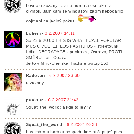
hovno u zuzany...až na hoře na osmáku, v
olympii...tam kam se winďasovi zatím nepodařilo
dojít ani na jediný pokus
bohém
-
8.2.2007 14:11
So 23.6 20:00 THIS IS WHAT I CALL POPULAR
MUSIC VOL. 11: LOS FASTIDIOS - streetpunk,
Itálie, DEGRADACE - punkrock, Ostrava, PROTI
SMĚRU - oi!, Opava
Je to v Míru-Uherské Hradiště ,vstup 150
Radovan
-
6.2.2007 23:30
u zuzany
punkure
-
6.2.2007 21:42
Squat_the_world: a kde to je???
Squat_the_world
-
6.2.2007 20:38
btw. mám u baráku hospodu kde si čepuješ pivo