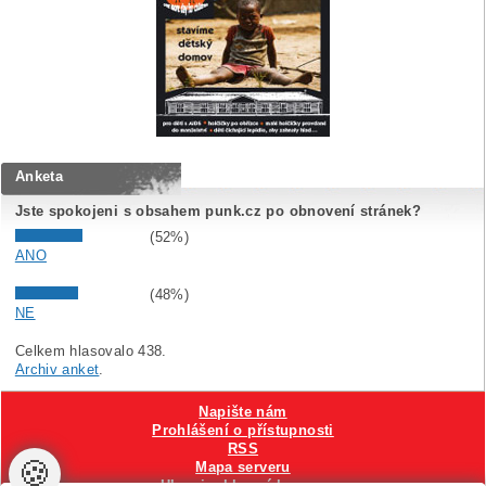
Anketa
Jste spokojeni s obsahem punk.cz po obnovení stránek?
(52%)
ANO
(48%)
NE
Celkem hlasovalo 438.
Archiv anket
.
Napište nám
Prohlášení o přístupnosti
RSS
🍪
Mapa serveru
Hlavni reklamní banner