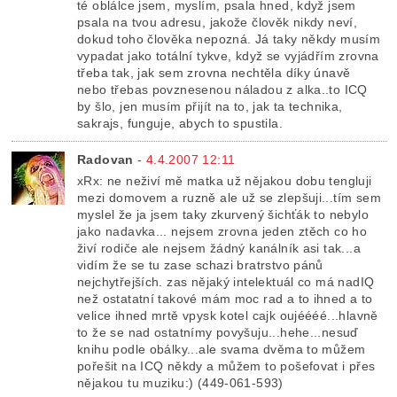
té oblálce jsem, myslím, psala hned, když jsem
psala na tvou adresu, jakože člověk nikdy neví,
dokud toho člověka nepozná. Já taky někdy musím
vypadat jako totální tykve, když se vyjádřím zrovna
třeba tak, jak sem zrovna nechtěla díky únavě
nebo třebas povznesenou náladou z alka..to ICQ
by šlo, jen musím přijít na to, jak ta technika,
sakrajs, funguje, abych to spustila.
Radovan
-
4.4.2007 12:11
xRx: ne neživí mě matka už nějakou dobu tengluji
mezi domovem a ruzně ale už se zlepšuji...tím sem
myslel že ja jsem taky zkurvený šichťák to nebylo
jako nadavka... nejsem zrovna jeden ztěch co ho
živí rodiče ale nejsem žádný kanálník asi tak...a
vidím že se tu zase schazi bratrstvo pánů
nejchytřejších. zas nějaký intelektuál co má nadIQ
než ostatatní takové mám moc rad a to ihned a to
velice ihned mrtě vpysk kotel cajk oujéééé...hlavně
to že se nad ostatnímy povyšuju...hehe...nesuď
knihu podle obálky...ale svama dvěma to můžem
pořešit na ICQ někdy a můžem to pošefovat i přes
nějakou tu muziku:) (449-061-593)