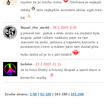
myslím že jsi trochu mimo
O/s/trava je nejlepší
městp
stím nejlepším soundem,občas vyjdi mezi
lidi
Squat_the_world
-
28.1.2007 3:42
jj přesně tak...jediné v klidu místo na stodolní byla
bogota, ještě celkem nedávno jsem se tam
stavoval na pivko, jedouce z nějakého koncertu s
postaveným čírem a málem jsem tam dostal přes
hubu takže už je to v piči totálně
bohém
-
27.1.2007 11:11
Je to hnus.Drahý a hnusný škopek a samé disco a
komerční sračky.
Zvolte stranu:
1-50
|
51-100
|
101-150
|
151-200