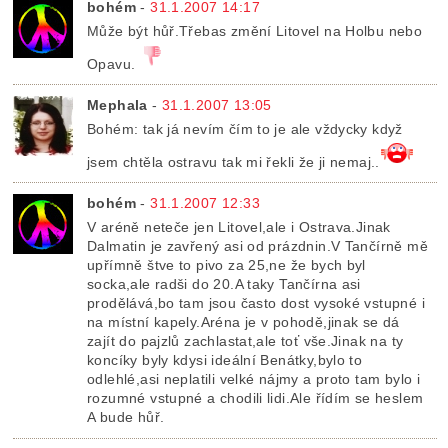
bohém
-
31.1.2007 14:17
Může být hůř.Třebas změní Litovel na Holbu nebo
Opavu.
Mephala
-
31.1.2007 13:05
Bohém: tak já nevím čím to je ale vždycky když
jsem chtěla ostravu tak mi řekli že ji nemaj..
bohém
-
31.1.2007 12:33
V aréně neteče jen Litovel,ale i Ostrava.Jinak
Dalmatin je zavřený asi od prázdnin.V Tančírně mě
upřímně štve to pivo za 25,ne že bych byl
socka,ale radši do 20.A taky Tančírna asi
prodělává,bo tam jsou často dost vysoké vstupné i
na místní kapely.Aréna je v pohodě,jinak se dá
zajít do pajzlů zachlastat,ale toť vše.Jinak na ty
koncíky byly kdysi ideální Benátky,bylo to
odlehlé,asi neplatili velké nájmy a proto tam bylo i
rozumné vstupné a chodili lidi.Ale řídím se heslem
A bude hůř.