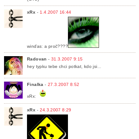
xRx
-
1.4.2007 16:44
winďas: a proč????
Radovan
-
31.3.2007 9:15
hey typku tebe chci potkat, kdo jsi...
Finalka
-
27.3.2007 8:52
xRx:
xRx
-
24.3.2007 8:29