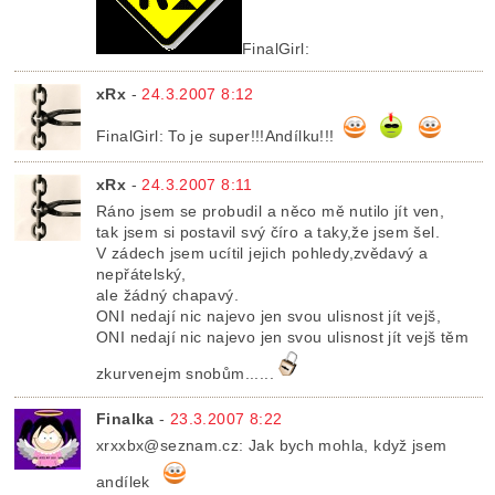
FinalGirl:
xRx
-
24.3.2007 8:12
FinalGirl: To je super!!!Andílku!!!
xRx
-
24.3.2007 8:11
Ráno jsem se probudil a něco mě nutilo jít ven,
tak jsem si postavil svý číro a taky,že jsem šel.
V zádech jsem ucítil jejich pohledy,zvědavý a
nepřátelský,
ale žádný chapavý.
ONI nedají nic najevo jen svou ulisnost jít vejš,
ONI nedají nic najevo jen svou ulisnost jít vejš těm
zkurvenejm snobům......
Finalka
-
23.3.2007 8:22
xrxxbx@seznam.cz: Jak bych mohla, když jsem
andílek