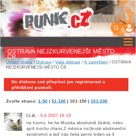
OSTRAVA NEJZKURVENEJŠI MĚSTO
ČR
Úvodní strana
/
Diskuse
/
Vaše diskuse
/
K zamyšlení
/ OSTRAVA
NEJZKURVENEJŠI MĚSTO ČR
Do diskuse smí přispívat jen registrovaní a
přihlášení punkeři.
Zvolte stranu:
1-50
|
51-100
|
101-150
|
151-200
l.i.d.
-
5.4.2007 16:18
na hovno, he he.Muzika absolutně žádná, nebo
spíš trochu chaos,2 měsíce nic(kruté abstinenční
syndromy) a teď nás čeká perný týden se 4