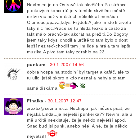
Nevím co je na Ostravě tak skvělého.Po stránce
punkových koncertů je v tomhle skvělém městě
mrtvo víc než v městech několikrát menších-
Olomouc,opava,kdysi Frýdek.A jako místo k životu
taky nic moc.Práce se tu hledá těžko a často za
fakt málo prachů-tak akorát na přežití.Do Bogoty
jsem taky kdysi chodil a určitě to tam bylo o dost
lepší než teď-chodili tam jiní lidé a hrála tam lepší
muzika.A pivo tam taky zdrahlo na 23.
punkure
-
30.1.2007 14:56
dobra hospa na stodolní byl target a kafáč, ale to
tu ulici ještě skoro nikdo neznal a nebyla to tam
samá diskárna
Finalka
-
30.1.2007 12:47
xrxxbx@seznam.cz: Nechápu, jak můžeš psát, že
nějaká Linda...je největší punkerka?? Nevím, ale u
mě určitě neexistuje, že je někdo největší apod.
Snad buď jsi punk, anebo néé. A né, že je někdo
největší!!