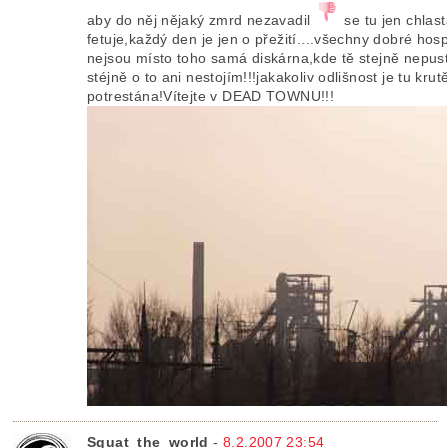
aby do něj nějaký zmrd nezavadil
se tu jen chlast
fetuje,každý den je jen o přežití....všechny dobré hos
nejsou místo toho samá diskárna,kde tě stejně nepust
stéjně o to ani nestojím!!!jakakoliv odlišnost je tu krut
potrestána!Vítejte v DEAD TOWNU!!!
Squat_the_world
-
8.2.2007 23:54