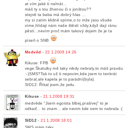
at vím jaké ti nahrát...
máš ty s tou žhenou či s jonštou??
stejně ta baba má dobrý hlas ...
my si zatím klidně spíme,o to mže jsou všude
víme,hlídají nám naše štěstí vždy,když dají ránu
pěstí...nevím proč mám takový dojem že je ta
píseň o SNB
Medvěd
-
22.1.2008 14:26
Kikuse: FPB
vege:Škatulky mě taky nikdy nebraly,to máš pravdu
:-)SMS?Tak to už ti nepovim,kde jsem to tenkrát
sebral,ale kapela je to parádní(byla).
SID12: Říkal jsem,že jedu.
Kikuse
-
21.1.2008 19:31
medvěde "Jsem egoista blbej,prašivej" to je
odkaď... to znam... ale nevim kde sem to nabrala :(
SID12
-
21.1.2008 18:01
SMS mám taky