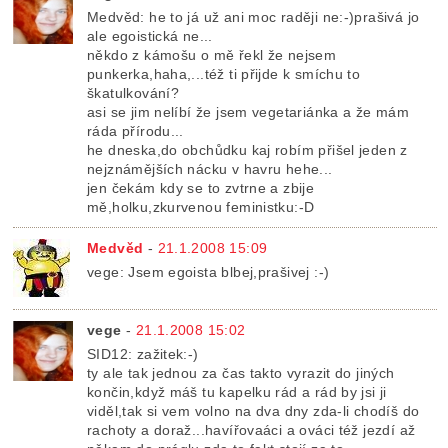
Medvěd: he to já už ani moc raději ne:-)prašivá jo
ale egoistická ne...
někdo z kámošu o mě řekl že nejsem
punkerka,haha,...též ti přijde k smíchu to
škatulkování?
asi se jim nelíbí že jsem vegetariánka a že mám
ráda přírodu...
he dneska,do obchůdku kaj robím přišel jeden z
nejznámějších nácku v havru hehe...
jen čekám kdy se to zvtrne a zbije
mě,holku,zkurvenou feministku:-D
Medvěd
-
21.1.2008 15:09
vege: Jsem egoista blbej,prašivej :-)
vege
-
21.1.2008 15:02
SID12: zažitek:-)
ty ale tak jednou za čas takto vyrazit do jiných
končin,když máš tu kapelku rád a rád by jsi ji
viděl,tak si vem volno na dva dny zda-li chodíš do
rachoty a doraž...havířovaáci a ováci též jezdí až