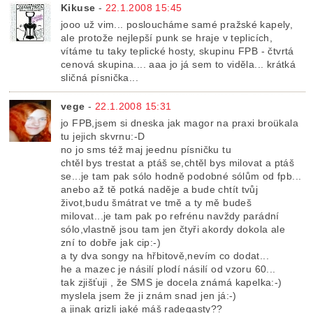
Kikuse
-
22.1.2008 15:45
jooo už vim... posloucháme samé pražské kapely,
ale protože nejlepší punk se hraje v teplicích,
vítáme tu taky teplické hosty, skupinu FPB - čtvrtá
cenová skupina.... aaa jo já sem to viděla... krátká
sličná písnička...
vege
-
22.1.2008 15:31
jo FPB,jsem si dneska jak magor na praxi broükala
tu jejich skvrnu:-D
no jo sms též maj jeednu písničku tu
chtěl bys trestat a ptáš se,chtěl bys milovat a ptáš
se...je tam pak sólo hodně podobné sólům od fpb...
anebo až tě potká naděje a bude chtít tvůj
život,budu šmátrat ve tmě a ty mě budeš
milovat...je tam pak po refrénu navždy parádní
sólo,vlastně jsou tam jen čtyři akordy dokola ale
zní to dobře jak cip:-)
a ty dva songy na hřbitově,nevím co dodat...
he a mazec je násilí plodí násilí od vzoru 60...
tak zjišťuji , že SMS je docela známá kapelka:-)
myslela jsem že ji znám snad jen já:-)
a jinak grizli jaké máš radegasty??