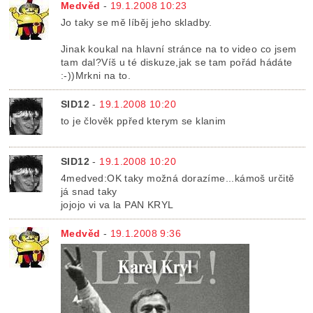
Medvěd
-
19.1.2008 10:23
Jo taky se mě líběj jeho skladby.
Jinak koukal na hlavní stránce na to video co jsem
tam dal?Víš u té diskuze,jak se tam pořád hádáte
:-))Mrkni na to.
SID12
-
19.1.2008 10:20
to je člověk ppřed kterym se klanim
SID12
-
19.1.2008 10:20
4medved:OK taky možná dorazíme...kámoš určitě
já snad taky
jojojo vi va la PAN KRYL
Medvěd
-
19.1.2008 9:36