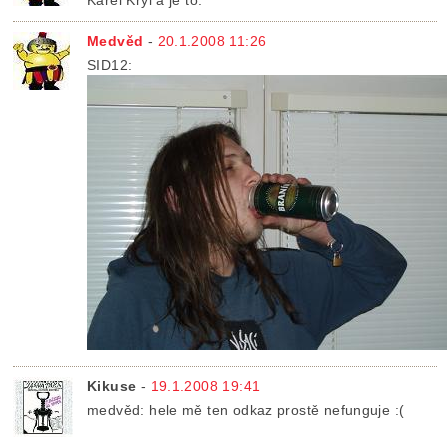
Karel Kryl a je to.
Medvěd
-
20.1.2008 11:26
SID12:
Kikuse
-
19.1.2008 19:41
medvěd: hele mě ten odkaz prostě nefunguje :(