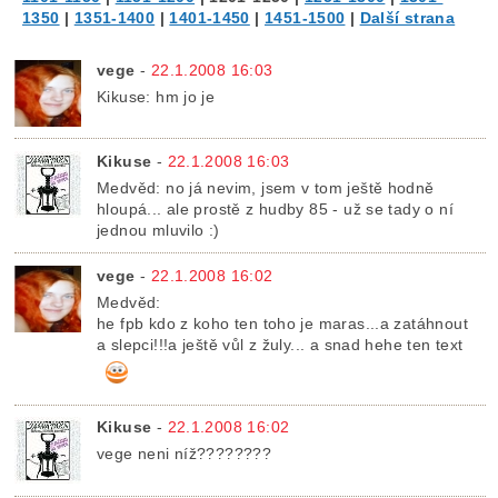
1350
|
1351-1400
|
1401-1450
|
1451-1500
|
Další strana
vege
-
22.1.2008 16:03
Kikuse: hm jo je
Kikuse
-
22.1.2008 16:03
Medvěd: no já nevim, jsem v tom ještě hodně
hloupá... ale prostě z hudby 85 - už se tady o ní
jednou mluvilo :)
vege
-
22.1.2008 16:02
Medvěd:
he fpb kdo z koho ten toho je maras...a zatáhnout
a slepci!!!a ještě vůl z žuly... a snad hehe ten text
Kikuse
-
22.1.2008 16:02
vege neni níž????????