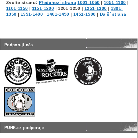
Zvolte stranu:
Předchozí strana
1001-1050
|
1051-1100
|
1101-1150
|
1151-1200
|
1201-1250
|
1251-1300
|
1301-
1350
|
1351-1400
|
1401-1450
|
1451-1500
|
Další strana
Podporují nás
PUNK.cz podporuje