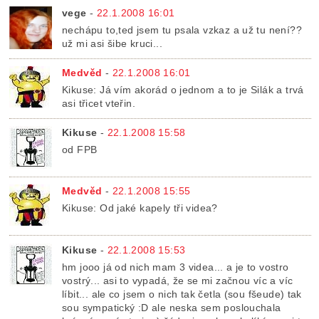
vege
-
22.1.2008 16:01
nechápu to,ted jsem tu psala vzkaz a už tu není??
už mi asi šibe kruci...
Medvěd
-
22.1.2008 16:01
Kikuse: Já vím akorád o jednom a to je Silák a trvá
asi třicet vteřin.
Kikuse
-
22.1.2008 15:58
od FPB
Medvěd
-
22.1.2008 15:55
Kikuse: Od jaké kapely tři videa?
Kikuse
-
22.1.2008 15:53
hm jooo já od nich mam 3 videa... a je to vostro
vostrý... asi to vypadá, že se mi začnou víc a víc
líbit... ale co jsem o nich tak četla (sou fšeude) tak
sou sympatický :D ale neska sem poslouchala