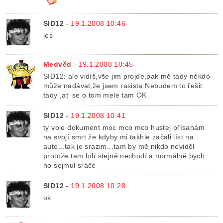
SID12
-
19.1.2008 10:46
jes
Medvěd
-
19.1.2008 10:45
SID12: ale vidíš,vše jim projde,pak mě tady někdo
může nadávat,že jsem rasista.Nebudem to řešit
tady ,at' se o tom mele tam OK
SID12
-
19.1.2008 10:41
ty vole dokument moc mco mco hustej přísahám
na svojí smrt že kdyby mi takhle začali líst na
auto...tak je srazim...tam by mě nikdo neviděl
protože tam bílí stejně nechodí a normálně bych
ho sejmul sráče
SID12
-
19.1.2008 10:28
ok