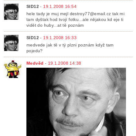
SID12
-
19.1.2008 16:54
hele tady je muj mejl destroy77@email.cz tak mi
tam dyštak hod tvojí fotku...ale nějakou kd eje ti
vidět do huby...at tě poznám
SID12
-
19.1.2008 16:33
medvede jak tě v tý plzni poznám když tam
pojedu?
Medvěd
-
19.1.2008 14:38