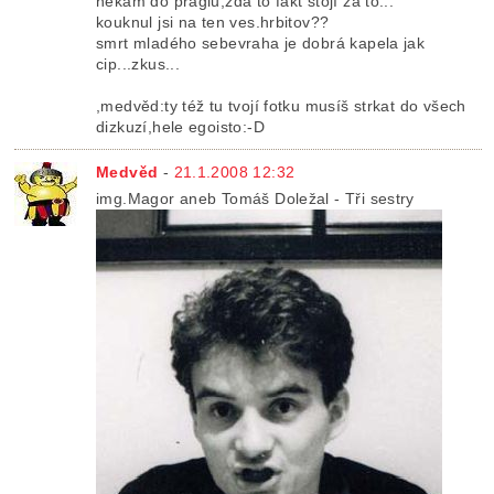
někam do práglu,zda to fakt stojí za to...
kouknul jsi na ten ves.hrbitov??
smrt mladého sebevraha je dobrá kapela jak
cip...zkus...
,medvěd:ty též tu tvojí fotku musíš strkat do všech
dizkuzí,hele egoisto:-D
Medvěd
-
21.1.2008 12:32
img.Magor aneb Tomáš Doležal - Tři sestry