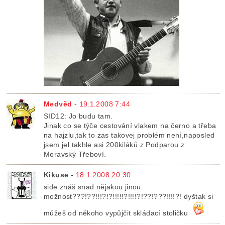
Medvěd
-
19.1.2008 7:44
SID12: Jo budu tam.
Jinak co se týče cestování vlakem na černo a třeba
na hajzlu,tak to zas takovej problém není,naposled
jsem jel takhle asi 200kiláků z Podparou z
Moravský Třeboví.
Kikuse
-
18.1.2008 20:30
side znáš snad nějakou jinou
možnost???!??!!!?!?!!!!!?!!!!?!??!???!!!!?! dyštak si
můžeš od někoho vypůjčit skládací stoličku