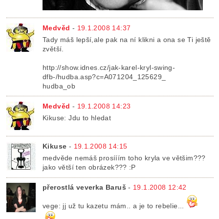
Medvěd
-
19.1.2008 14:37
Tady máš lepší,ale pak na ní klikni a ona se Ti ještě
zvětší.
http://show.idnes.cz/jak-karel-kryl-swing-
dfb-/hudba.asp?c=A071204_125629_
hudba_ob
Medvěd
-
19.1.2008 14:23
Kikuse: Jdu to hledat
Kikuse
-
19.1.2008 14:15
medvěde nemáš prosííím toho kryla ve většim???
jako větší ten obrázek??? :P
přerostlá veverka Baruš
-
19.1.2008 12:42
vege: jj už tu kazetu mám.. a je to rebelie...