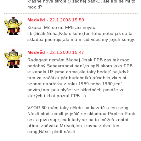
krásné nové stroje :) žádnej pank... ale líbí se mi to
moc :P
Medvěd
-
22.1.2008 15:50
Kikuse: Mě se od FPB asi nejvíc
líbí,Silák,Noha,Kdo s koho,ten toho,nebo jak se ta
skladba jmenuje,ale mám rád všechny jejich songy.
Medvěd
-
22.1.2008 15:47
Radegast nemám žádnej.Jinak FPB zas tak moc
podobný Sebevrahovi není,to spíš skoro jako FPB
je kapela Už jsme doma,ale taky bodejt' ne,když
tam za začátku pár hudebníků působilo,zkus si
sehnat nahrávku z roku 1989 nebo 1990,ted'
nevim,tam jsou slyšet ve skladbách pasáže,ve
kterých i idiot pozná FPB :-)
VZOR 60 mám taky někde na kazetě a ten seng
Násilí plodí násilí je ještě se skladbou Papír a Punk
sex a pivo supr,jinak tady se na to můžeš zeptat
přímo zpěváka Mrtvoli,ten zrovna zpíval ten
song,Násilí plodí násilí.