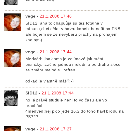
vege
-
21.1.2008 17:46
SID12: aha,to chápuůjá su též totálně v
mínusu,chci dělat v havru koncík benefit na FNB
ale bojéím se že nevyberu prachy na pronájem
knajpy:-(
vege
-
21.1.2008 17:44
Medvěd: jinak sms je zajímavé jak mění
písničky...začne jednou melodií a po druhé sloce
se změní melodie i refrén...
odkad je vlastně máš?:-)
SID12
-
21.1.2008 17:44
no já právě studuje neni to vo času ale vo
prachách.
4medved:hej pičo jede 16.2 do toho havl brodu na
PS???
vege
-
21.1.2008 17:27