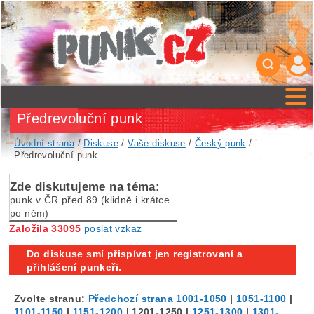
Předrevoluční punk
Úvodní strana
/
Diskuse
/
Vaše diskuse
/
Český punk
/
Předrevoluční punk
Zde diskutujeme na téma:
punk v ČR před 89 (klidně i krátce
po něm)
Založila 33095
poslat vzkaz
Do diskuse smí přispívat jen registrovaní a
přihlášení punkeři.
Zvolte stranu:
Předchozí strana
1001-1050
|
1051-1100
|
1101-1150
|
1151-1200
|
1201-1250
|
1251-1300
|
1301-