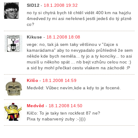
SID12
-
18.1.2008 19:32
no ty si chytrá bych tě chtěl vidět 400 km na hajzlu
4medved:ty mi asi neřekneš jestli jedeš do tý plzně
co?
Kikuse
-
18.1.2008 18:08
vege: no, tak já sem taky většinou v "čajce s
kamarádama" aby to nevypadalo průhledně že sem
někde kde bych neměla... ty jo a ty koncíky... to asi
musíš u někoho spát ... nb bejt vzhůru celou noc :)
a sid by mohl přečkat cestu vlakem na záchodě :P
Kilčo
-
18.1.2008 14:59
Medvěd: Vůbec nevím,kde a kdy to je focené.
Medvěd
-
18.1.2008 14:50
Kilčo: To je taky ten rockfest 87 ne?
Pixa ty nabarvený zuby :-))))