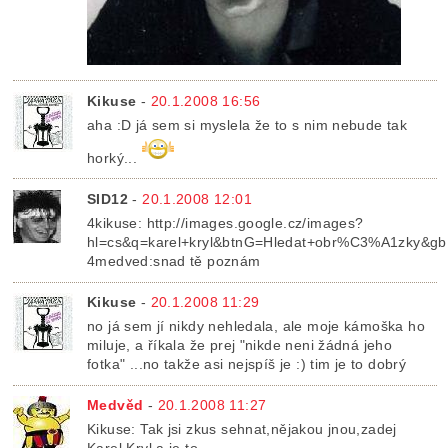
Kikuse
-
20.1.2008 16:56
aha :D já sem si myslela že to s nim nebude tak
horký...
SID12
-
20.1.2008 12:01
4kikuse: http://images.google.cz/images?
hl=cs&q=karel+kryl&btnG=Hledat+obr%C3%A1zky&gb
4medved:snad tě poznám
Kikuse
-
20.1.2008 11:29
no já sem jí nikdy nehledala, ale moje kámoška ho
miluje, a říkala že prej "nikde neni žádná jeho
fotka" ...no takže asi nejspíš je :) tim je to dobrý
Medvěd
-
20.1.2008 11:27
Kikuse: Tak jsi zkus sehnat,nějakou jnou,zadej