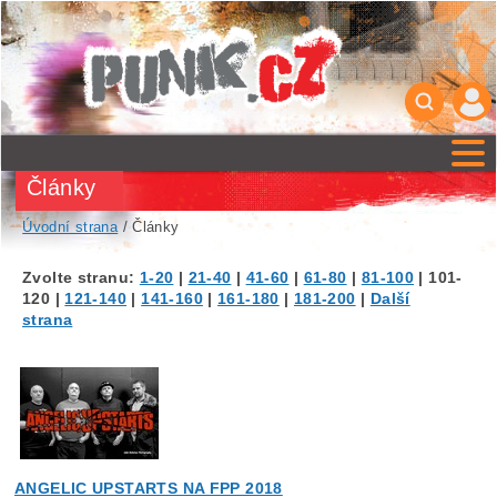
Články
Úvodní strana
/ Články
Zvolte stranu:
1-20
|
21-40
|
41-60
|
61-80
|
81-100
|
101-
120
|
121-140
|
141-160
|
161-180
|
181-200
|
Další
strana
ANGELIC UPSTARTS NA FPP 2018