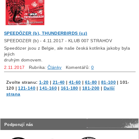
SPEEDÖZER (b), THUNDERBIRDS (cz)
SPEEDOZER (b) - 4.11.2017 - KLUB 007 STRAHOV
Speedözer jsou z Belgie, ale naše česká kotlinka jakoby byla
jejich
druhým domovem.
2.11.2017
Rubrika:
Články
Komentářů:
0
Zvolte stranu:
1-20
|
21-40
|
41-60
|
61-80
|
81-100
|
101-
120
|
121-140
|
141-160
|
161-180
|
181-200
|
Další
strana
Podporují nás