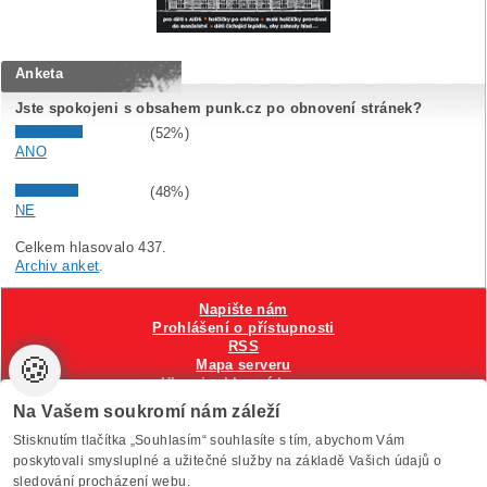
Anketa
Jste spokojeni s obsahem punk.cz po obnovení stránek?
(52%)
ANO
(48%)
NE
Celkem hlasovalo 437.
Archiv anket
.
Napište nám
Prohlášení o přístupnosti
RSS
🍪
Mapa serveru
Hlavni reklamní banner
Nastavení cookies
Na Vašem soukromí nám záleží
Stisknutím tlačítka „Souhlasím“ souhlasíte s tím, abychom Vám
Vytvořilo
Anawe
, provozuje Anawe a Špína
poskytovali smysluplné a užitečné služby na základě Vašich údajů o
sledování procházení webu.