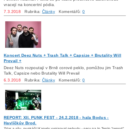
vracejí na koncertní pódia.
7.3.2018
Rubrika:
Články
Komentářů:
0
Koncert Deez Nuts + Trash Talk + Capsize + Brutality Will
Prevail +
Deez Nuts rozpoutají v Brně corové peklo, pomůžou jim Trash
Talk, Capsize nebo Brutality Will Prevail
6.3.2018
Rubrika:
Články
Komentářů:
0
REPORT: XII. PUNK FEST - 24.2.2018 - hala Bodus -
Havlíčkův Brod.
Zdar a sílu, punkáči! Kapely vypisovat nebudu - seru na to.Tento "report"