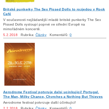
Britské punkerky The Sex Pissed Dolls to rozjedou v Rock
Café
V současnosti nejžádanější mladé britské punkerky The Sex
Pissed Dolls vystoupí poprvé ve střední Evropě na
mimořádném koncertě.
5.2.2018
Rubrika:
Články
Komentářů:
0
Aerodrome Festival potvruje dalsi ucinkujici! Portugal.
The Man, Milky Chance, Chvrches a Nothing But Thieves
Aerodrome festival potvrzuje další účinkující!
2.2.2018
Rubrika:
Články
Komentářů:
0