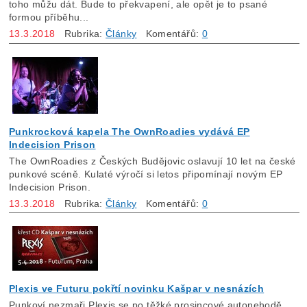
toho můžu dát. Bude to překvapení, ale opět je to psané
formou příběhu...
13.3.2018
Rubrika:
Články
Komentářů:
0
Punkrocková kapela The OwnRoadies vydává EP
Indecision Prison
The OwnRoadies z Českých Budějovic oslavují 10 let na české
punkové scéně. Kulaté výročí si letos připomínají novým EP
Indecision Prison.
13.3.2018
Rubrika:
Články
Komentářů:
0
Plexis ve Futuru pokřtí novinku Kašpar v nesnázích
Punkoví nezmaři Plexis se po těžké prosincové autonehodě