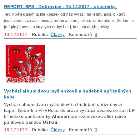
REPORT: SPS - Dobrovice - 15.12.2017 - akusticky.
Teď v pátek jsem tajhle kousek od nás vyrazil na jednu akci, o který
jsem věděl cca asi měsíc předem a mám jí skoro za barákem - 20.km - to
je úplný hovno, a kdybych nebyl línej, tak tam dojdu pěšky
18.12.2017
Rubrika:
Články
Komentářů:
8
Vychází album dvou myšlenkově a hudebně spřízněných
kape
Vychází album dvou myšlenkově a hudebně spřízněných
kapel. Nebo-li u PHRRecords právě vychází avizované split LP
brněnské punk úderky
Aliusterra
s rožnovskou alternativě
punkovou bandou
Uštkni
.
18.12.2017
Rubrika:
Články
Komentářů:
0