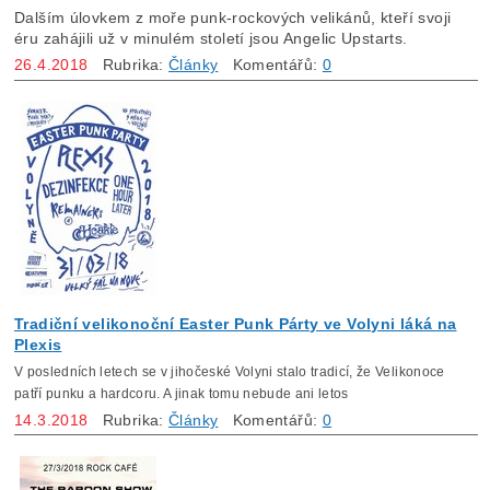
Dalším úlovkem z moře punk-rockových velikánů, kteří svoji
éru zahájili už v minulém století jsou Angelic Upstarts.
26.4.2018
Rubrika:
Články
Komentářů:
0
Tradiční velikonoční Easter Punk Párty ve Volyni láká na
Plexis
V posledních letech se v jihočeské Volyni stalo tradicí, že Velikonoce
patří punku a hardcoru. A jinak tomu nebude ani letos
14.3.2018
Rubrika:
Články
Komentářů:
0