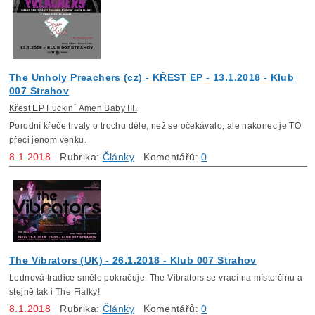
The Unholy Preachers (cz) - KŘEST EP - 13.1.2018 - Klub
007 Strahov
Křest EP Fuckin´ Amen Baby III.
Porodní křeče trvaly o trochu déle, než se očekávalo, ale nakonec je TO
přeci jenom venku.
8.1.2018
Rubrika:
Články
Komentářů:
0
The Vibrators (UK) - 26.1.2018 - Klub 007 Strahov
Lednová tradice směle pokračuje. The Vibrators se vrací na místo činu a
stejně tak i The Fialky!
8.1.2018
Rubrika:
Články
Komentářů:
0