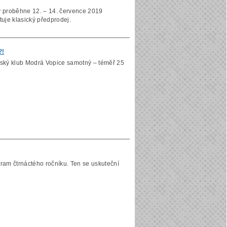
rý proběhne 12. – 14. července 2019
rtuje klasický předprodej.
?!
ažský klub Modrá Vopice samotný – téměř 25
ram čtrnáctého ročníku. Ten se uskuteční