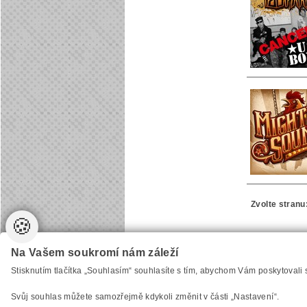
Zvolte stranu
🍪
Na Vašem soukromí nám záleží
Vytvořilo
Anawe
, provozuje Anawe a Špína
Stisknutím tlačítka „Souhlasím“ souhlasíte s tím, abychom Vám poskytovali
Svůj souhlas můžete samozřejmě kdykoli změnit v části „Nastavení“.