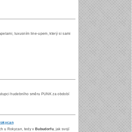
apelami, luxusním line-upem, který si sami
zástupci hudebního směru PUNK za období
 Rokycan
ích u Rokycan, tedy v
Bubudorfu
, jak svojí