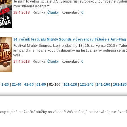
Je nám to velmi líto, ale U.S. Bombs ruší evropskou tour včetně vyst
byla sdělena agentem.
28.4.2018
Rubrika:
Články
Komentářů:
0
14. ročník festivalu Mighty Sounds v červenci v Táboře s Anti-Flag
Festival Mighty Sounds, který proběhne 13.-15. července 2018 v Tábo
jen pár dní je možné koupit vstupenky na festival za výhodnější cen
vyšší.
27.4.2018
Rubrika:
Články
Komentářů:
0
:
1-20
|
21-40
|
41-60
|
61-80
|
81-100
|
101-120
|
121-140
|
141-160
|
161-180
Napište nám
Prohlášení o přístupnosti
RSS
Mapa server
 smysluplné a užitečné služby na základě Vašich údajů o sledování procházen