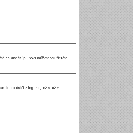
tě do dnešní půlnoci můžete využít této
e, bude další z legend, jež si už v