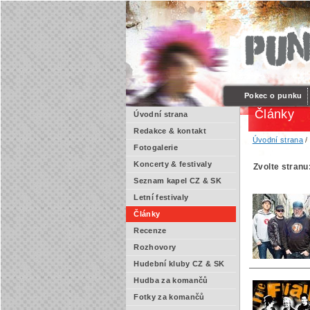
Pokec o punku
Články
Úvodní strana
Redakce & kontakt
Úvodní strana
/
Fotogalerie
Koncerty & festivaly
Zvolte stranu
Seznam kapel CZ & SK
Letní festivaly
Články
Recenze
Rozhovory
Hudební kluby CZ & SK
Hudba za komančů
Fotky za komančů