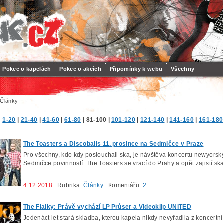
Pokec o kapelách
Pokec o akcích
Připomínky k webu
Všechny
 Články
:
1-20
|
21-40
|
41-60
|
61-80
|
81-100
|
101-120
|
121-140
|
141-160
|
161-180
The Toasters a Discoballs 11. prosince na Sedmičce v Praze
Pro všechny, kdo kdy poslouchali ska, je návštěva koncertu newyorskýc
Sedmičce povinností. The Toasters se vrací do Prahy a opět zajistí ska 
4.12.2018
Rubrika:
Články
Komentářů:
2
The Fialky: Právě vychází LP Průser a Videoklip UNITED
Jedenáct let stará skladba, kterou kapela nikdy nevyřadila z koncertníh