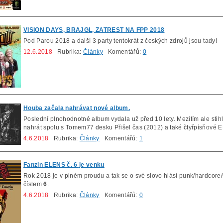
VISION DAYS, BRAJGL, ZATREST NA FPP 2018
Pod Parou 2018 a další 3 party tentokrát z českých zdrojů jsou tady!
12.6.2018
Rubrika:
Články
Komentářů:
0
Houba začala nahrávat nové album.
Poslední plnohodnotné album vydala už před 10 lety. Mezitím ale stihl
nahrát spolu s Tomem77 desku Přišel čas (2012) a také čtyřpísňové
4.6.2018
Rubrika:
Články
Komentářů:
1
Fanzin ELENS č. 6 je venku
Rok 2018 je v plném proudu a tak se o své slovo hlásí punk/hardcore/
číslem
6
.
4.6.2018
Rubrika:
Články
Komentářů:
0