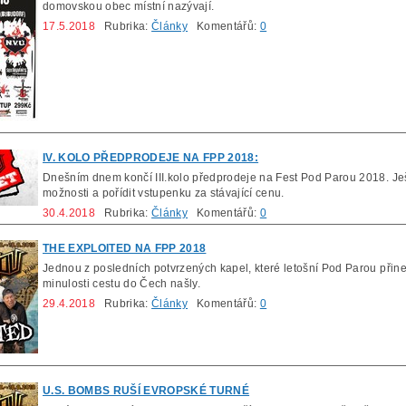
domovskou obec místní nazývají.
17.5.2018
Rubrika:
Články
Komentářů:
0
IV. KOLO PŘEDPRODEJE NA FPP 2018:
Dnešním dnem končí III.kolo předprodeje na Fest Pod Parou 2018. Ješ
možnosti a pořídit vstupenku za stávající cenu.
30.4.2018
Rubrika:
Články
Komentářů:
0
THE EXPLOITED NA FPP 2018
Jednou z posledních potvrzených kapel, které letošní Pod Parou přines
minulosti cestu do Čech našly.
29.4.2018
Rubrika:
Články
Komentářů:
0
U.S. BOMBS RUŠÍ EVROPSKÉ TURNÉ