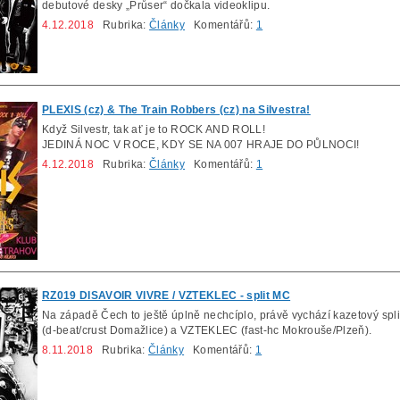
debutové desky „Průser“ dočkala videoklipu.
4.12.2018
Rubrika:
Články
Komentářů:
1
PLEXIS (cz) & The Train Robbers (cz) na Silvestra!
Když Silvestr, tak ať je to ROCK AND ROLL!
JEDINÁ NOC V ROCE, KDY SE NA 007 HRAJE DO PŮLNOCI!
4.12.2018
Rubrika:
Články
Komentářů:
1
RZ019 DISAVOIR VIVRE / VZTEKLEC - split MC
Na západě Čech to ještě úplně nechcíplo, právě vychází kazetový sp
(d-beat/crust Domažlice) a VZTEKLEC (fast-hc Mokrouše/Plzeň).
8.11.2018
Rubrika:
Články
Komentářů:
1