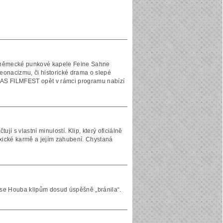
o německé punkové kapele Feine Sahne
neonacizmu, či historické drama o slepé
l DAS FILMFEST opět v rámci programu nabízí
jí s vlastní minulostí. Klip, který oficiálně
toxické karmě a jejím zahubení. Chystaná
ak se Houba klipům dosud úspěšně „bránila“.