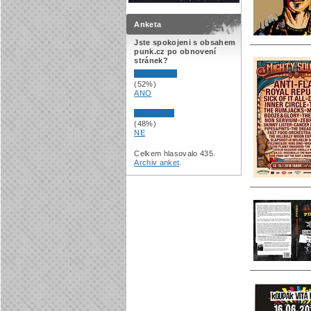
Anketa
Jste spokojeni s obsahem
punk.cz po obnovení
stránek?
(52%)
ANO
(48%)
NE
Celkem hlasovalo 435.
Archiv anket
.