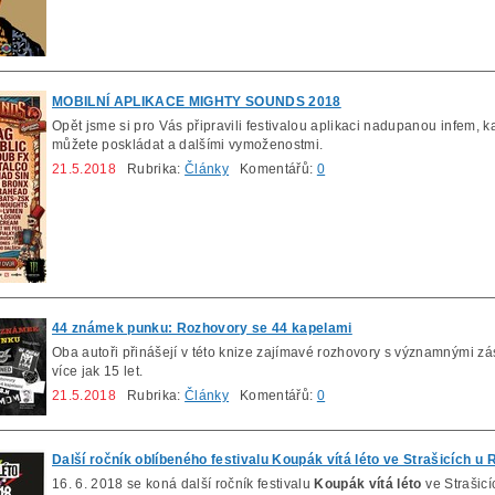
MOBILNÍ APLIKACE MIGHTY SOUNDS 2018
Opět jsme si pro Vás připravili festivalou aplikaci nadupanou infem, k
můžete poskládat a dalšími vymoženostmi.
21.5.2018
Rubrika:
Články
Komentářů:
0
44 známek punku: Rozhovory se 44 kapelami
Oba autoři přinášejí v této knize zajímavé rozhovory s významnými 
více jak 15 let.
21.5.2018
Rubrika:
Články
Komentářů:
0
Další ročník oblíbeného festivalu Koupák vítá léto ve Strašicích u
16. 6. 2018 se koná další ročník festivalu
Koupák vítá léto
ve Strašic