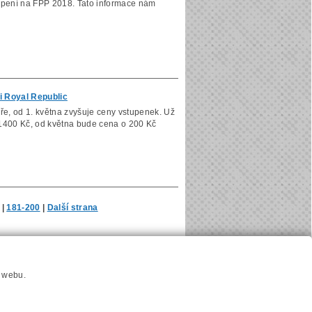
oupení na FPP 2018. Tato informace nám
 i Royal Republic
ře, od 1. května zvyšuje ceny vstupenek. Už
u 1400 Kč, od května bude cena o 200 Kč
|
181-200
|
Další strana
u
Hlavni reklamní banner
Nastavení cookies
í webu.