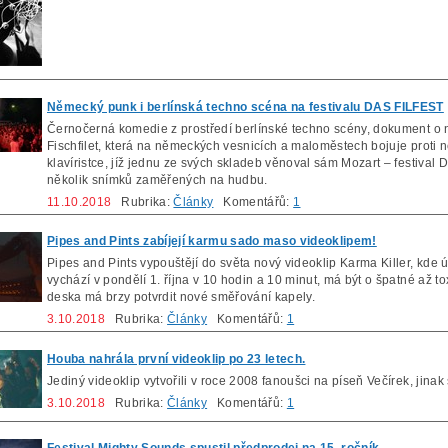
Německý punk i berlínská techno scéna na festivalu DAS FILFEST
Černočerná komedie z prostředí berlínské techno scény, dokument 
Fischfilet, která na německých vesnicích a maloměstech bojuje proti 
klavíristce, jíž jednu ze svých skladeb věnoval sám Mozart – festiva
několik snímků zaměřených na hudbu.
11.10.2018
Rubrika:
Články
Komentářů:
1
Pipes and Pints zabíjejí karmu sado maso videoklipem!
Pipes and Pints vypouštějí do světa nový videoklip Karma Killer, kde účtu
vychází v pondělí 1. října v 10 hodin a 10 minut, má být o špatné až 
deska má brzy potvrdit nové směřování kapely.
3.10.2018
Rubrika:
Články
Komentářů:
1
Houba nahrála první videoklip po 23 letech.
Jediný videoklip vytvořili v roce 2008 fanoušci na píseň Večírek, jin
3.10.2018
Rubrika:
Články
Komentářů:
1