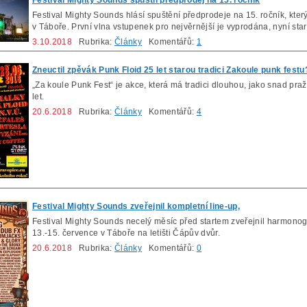
Festival Mighty Sounds spustil předprodej na 15. ročník
Festival Mighty Sounds hlásí spuštění předprodeje na 15. ročník, kte
v Táboře. První vlna vstupenek pro nejvěrnější je vyprodána, nyní sta
3.10.2018
Rubrika:
Články
Komentářů:
1
Zneuctil zpěvák Punk Floid 25 let starou tradici Zakoule punk festu
„Za koule Punk Fest“ je akce, která má tradici dlouhou, jako snad pr
let.
20.6.2018
Rubrika:
Články
Komentářů:
4
Festival Mighty Sounds zveřejnil kompletní line-up,
Festival Mighty Sounds necelý měsíc před startem zveřejnil harmonog
13.-15. července v Táboře na letišti Čápův dvůr.
20.6.2018
Rubrika:
Články
Komentářů:
0