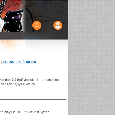
|
181-200
|
Další strana
h pionýrů třetí vlny ska 11. prosince na
večírek nejvyšší kvality.
o playlistu se u příležitosti vydání