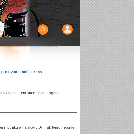
|
181-200
|
Další strana
i už v minulém století jsou Angelic
 patří punku a hardcoru. A jinak tomu nebude