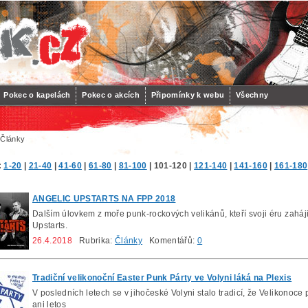
Pokec o kapelách
Pokec o akcích
Připomínky k webu
Všechny
 Články
:
1-20
|
21-40
|
41-60
|
61-80
|
81-100
|
101-120
|
121-140
|
141-160
|
161-180
ANGELIC UPSTARTS NA FPP 2018
Dalším úlovkem z moře punk-rockových velikánů, kteří svoji éru zahájil
Upstarts.
26.4.2018
Rubrika:
Články
Komentářů:
0
Tradiční velikonoční Easter Punk Párty ve Volyni láká na Plexis
V posledních letech se v jihočeské Volyni stalo tradicí, že Velikonoce
ani letos