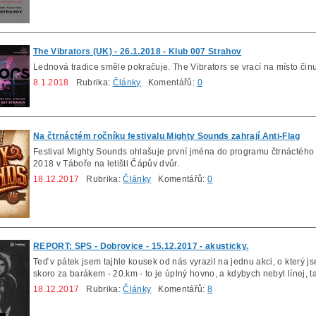
The Vibrators (UK) - 26.1.2018 - Klub 007 Strahov
Lednová tradice směle pokračuje. The Vibrators se vrací na místo činu 
8.1.2018
Rubrika:
Články
Komentářů:
0
Na čtrnáctém ročníku festivalu Mighty Sounds zahrají Anti-Flag
Festival Mighty Sounds ohlašuje první jména do programu čtrnáctého
2018 v Táboře na letišti Čápův dvůr.
18.12.2017
Rubrika:
Články
Komentářů:
0
REPORT: SPS - Dobrovice - 15.12.2017 - akusticky.
Teď v pátek jsem tajhle kousek od nás vyrazil na jednu akci, o který 
skoro za barákem - 20.km - to je úplný hovno, a kdybych nebyl línej, 
18.12.2017
Rubrika:
Články
Komentářů:
8