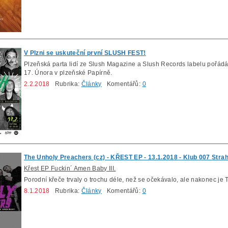
V Plzni se uskuteční první SLUSH FEST!
Plzeňská parta lidí ze Slush Magazine a Slush Records labelu pořádá v
17. Února v plzeňské Papírně.
2.2.2018
Rubrika:
Články
Komentářů:
0
The Unholy Preachers (cz) - KŘEST EP - 13.1.2018 - Klub 007 Stra
Křest EP Fuckin´ Amen Baby III.
Porodní křeče trvaly o trochu déle, než se očekávalo, ale nakonec je
8.1.2018
Rubrika:
Články
Komentářů:
0