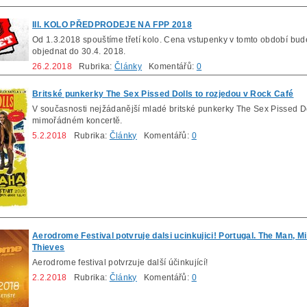
III. KOLO PŘEDPRODEJE NA FPP 2018
Od 1.3.2018 spouštíme třetí kolo. Cena vstupenky v tomto období bud
objednat do 30.4. 2018.
26.2.2018
Rubrika:
Články
Komentářů:
0
Britské punkerky The Sex Pissed Dolls to rozjedou v Rock Café
V současnosti nejžádanější mladé britské punkerky The Sex Pissed Do
mimořádném koncertě.
5.2.2018
Rubrika:
Články
Komentářů:
0
Aerodrome Festival potvruje dalsi ucinkujici! Portugal. The Man, 
Thieves
Aerodrome festival potvrzuje další účinkující!
2.2.2018
Rubrika:
Články
Komentářů:
0