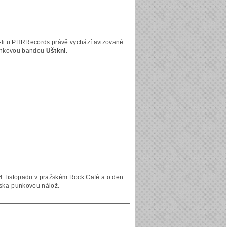
li u PHRRecords právě vychází avizované
punkovou bandou
Uštkni
.
4. listopadu v pražském Rock Café a o den
 ska-punkovou nálož.