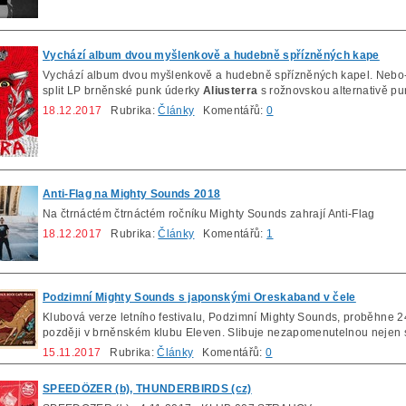
Vychází album dvou myšlenkově a hudebně spřízněných kape
Vychází album dvou myšlenkově a hudebně spřízněných kapel. Nebo-
split LP brněnské punk úderky
Aliusterra
s rožnovskou alternativě 
18.12.2017
Rubrika:
Články
Komentářů:
0
Anti-Flag na Mighty Sounds 2018
Na čtrnáctém čtrnáctém ročníku Mighty Sounds zahrají Anti-Flag
18.12.2017
Rubrika:
Články
Komentářů:
1
Podzimní Mighty Sounds s japonskými Oreskaband v čele
Klubová verze letního festivalu, Podzimní Mighty Sounds, proběhne 2
později v brněnském klubu Eleven. Slibuje nezapomenutelnou nejen
15.11.2017
Rubrika:
Články
Komentářů:
0
SPEEDÖZER (b), THUNDERBIRDS (cz)