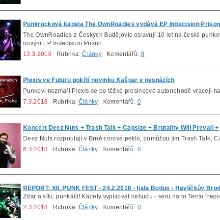
Punkrocková kapela The OwnRoadies vydává EP Indecision Priso
The OwnRoadies z Českých Budějovic oslavují 10 let na české punkové
novým EP Indecision Prison.
13.3.2018
Rubrika:
Články
Komentářů:
0
Plexis ve Futuru pokřtí novinku Kašpar v nesnázích
Punkoví nezmaři Plexis se po těžké prosincové autonehodě vracejí na
7.3.2018
Rubrika:
Články
Komentářů:
0
Koncert Deez Nuts + Trash Talk + Capsize + Brutality Will Prevail +
Deez Nuts rozpoutají v Brně corové peklo, pomůžou jim Trash Talk, Cap
6.3.2018
Rubrika:
Články
Komentářů:
0
REPORT: XII. PUNK FEST - 24.2.2018 - hala Bodus - Havlíčkův Brod
Zdar a sílu, punkáči! Kapely vypisovat nebudu - seru na to.Tento "rep
2.3.2018
Rubrika:
Články
Komentářů:
0