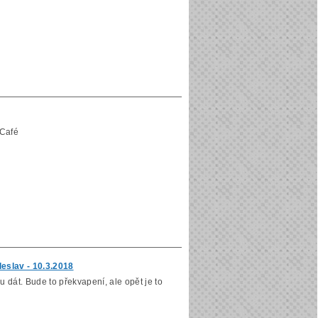
 Café
eslav - 10.3.2018
žu dát. Bude to překvapení, ale opět je to