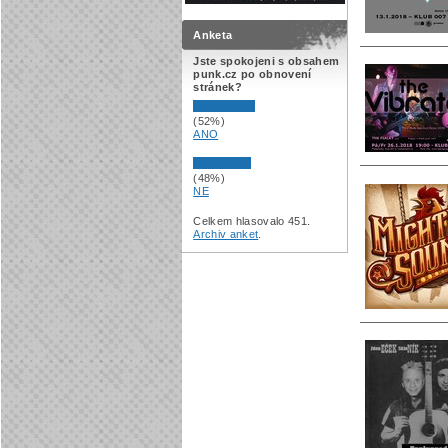
Anketa
Jste spokojeni s obsahem
punk.cz po obnovení
stránek?
(52%)
ANO
(48%)
NE
Celkem hlasovalo 451.
Archiv anket
.