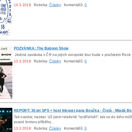
14.3.2018
Rubrika:
Články
Komentářů:
0
POZVÁNKA: The Baboon Show
Jediná zastávka v ČR na jejich evropské tour bude v pražském Rock
13.3.2018
Rubrika:
Články
Komentářů:
0
REPORT: 30.let SPS + host Inkoust pana Boučka - Čistá - Mladá Bol
Tak nazdar, nazdar. Už jsem relativně "vystřízlivěl", tak se do toho mů
psané formou příběhu...
13.3.2018
Rubrika:
Články
Komentářů:
0