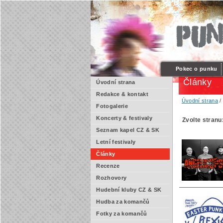
Pokec o punku
Články
Úvodní strana
Redakce & kontakt
Úvodní strana
/
Fotogalerie
Koncerty & festivaly
Zvolte stranu
Seznam kapel CZ & SK
Letní festivaly
Články
Recenze
Rozhovory
Hudební kluby CZ & SK
Hudba za komančů
Fotky za komančů