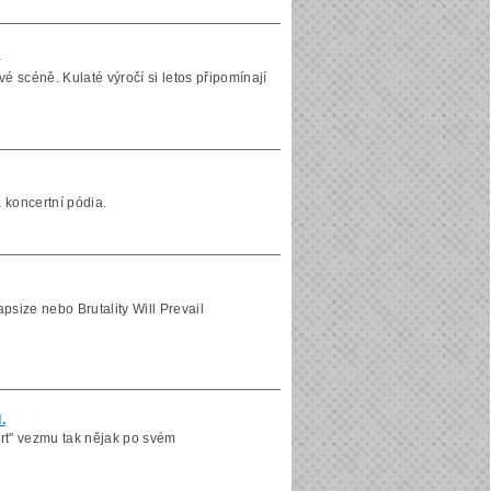
n
 scéně. Kulaté výročí si letos připomínají
 koncertní pódia.
size nebo Brutality Will Prevail
.
ort" vezmu tak nějak po svém