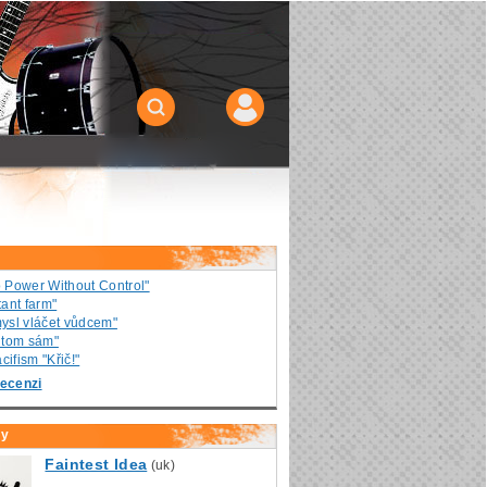
o Power Without Control"
ant farm"
ysl vláčet vůdcem"
v tom sám"
ifism "Křič!"
ecenzi
ly
Faintest Idea
(uk)