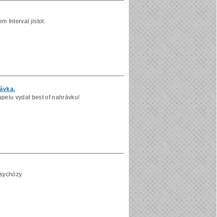
 Interval jistot.
rávka.
kapelu vydat best of nahrávku!
Psychózy.