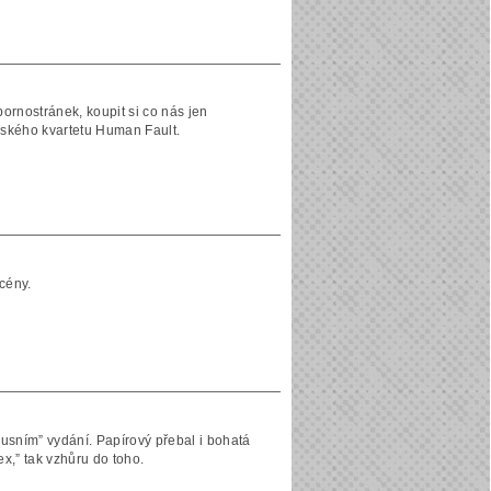
pornostránek, koupit si co nás jen
vského kvartetu Human Fault.
cény.
xusním” vydání. Papírový přebal i bohatá
x,” tak vzhůru do toho.