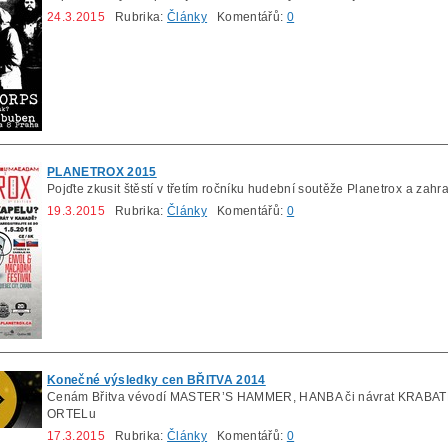
24.3.2015
Rubrika:
Články
Komentářů:
0
PLANETROX 2015
Pojďte zkusit štěstí v třetím ročníku hudební soutěže Planetrox a zahra
19.3.2015
Rubrika:
Články
Komentářů:
0
Konečné výsledky cen BŘITVA 2014
Cenám Břitva vévodí MASTER’S HAMMER, HANBA či návrat KRABATHO
ORTELu
17.3.2015
Rubrika:
Články
Komentářů:
0