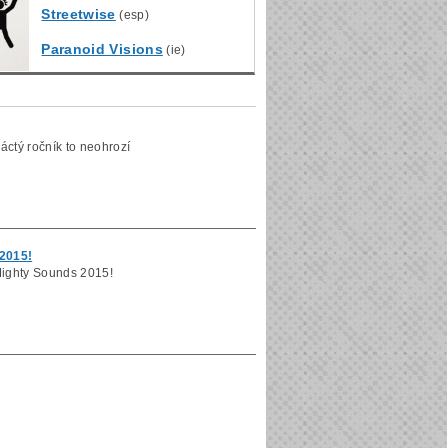
Streetwise
(esp)
Paranoid Visions
(ie)
áctý ročník to neohrozí
 2015!
ighty Sounds 2015!