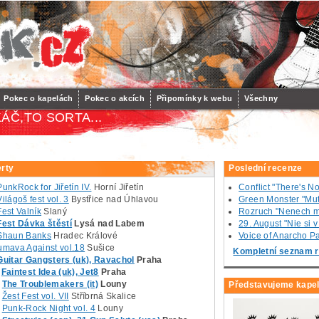
Pokec o kapelách
Pokec o akcích
Připomínky k webu
Všechny
ÁČ,TO SORTA...
rty
Poslední recenze
PunkRock for Jiřetín IV.
Horní Jiřetín
Conflict "There's N
Világoš fest vol. 3
Bystřice nad Úhlavou
Green Monster "Mut
Fest Valník
Slaný
Rozruch "Nenech m
Fest Dávka štěstí
Lysá nad Labem
29. August "Nie si 
Shaun Banks
Hradec Králové
Voice of Anarcho Pac
umava Against vol.18
Sušice
Kompletní seznam r
Guitar Gangsters (uk), Ravachol
Praha
Faintest Idea (uk), Jet8
Praha
The Troublemakers (it)
Louny
Představujeme kape
Žest Fest vol. VII
Stříbrná Skalice
Punk-Rock Night vol. 4
Louny