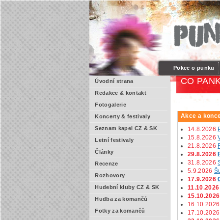
Pokec o punku
CO PANK
Úvodní strana
Redakce & kontakt
Fotogalerie
Akce a konce
Koncerty & festivaly
Seznam kapel CZ & SK
14.8.2026
15.8.2026
Letní festivaly
21.8.2026
Články
29.8.2026
31.8.2026
Recenze
5.9.2026
Š
Rozhovory
17.9.2026
11.10.2026
Hudební kluby CZ & SK
15.10.2026
Hudba za komančů
16.10.2026
Fotky za komančů
17.10.2026