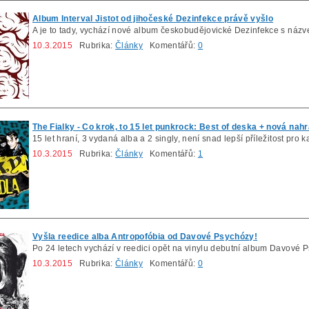
Album Interval Jistot od jihočeské Dezinfekce právě vyšlo
A je to tady, vychází nové album českobudějovické Dezinfekce s názvem
10.3.2015
Rubrika:
Články
Komentářů:
0
The Fialky - Co krok, to 15 let punkrock: Best of deska + nová nah
15 let hraní, 3 vydaná alba a 2 singly, není snad lepší příležitost pro 
10.3.2015
Rubrika:
Články
Komentářů:
1
Vyšla reedice alba Antropofóbia od Davové Psychózy!
Po 24 letech vychází v reedici opět na vinylu debutní album Davové 
10.3.2015
Rubrika:
Články
Komentářů:
0