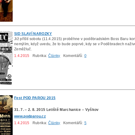
SID SLAVÍ NAROZKY
Již příští sobotu (11.4.2015) proběhne v poděbradském Boss Baru konce
nemýlím, když uvedu, že to bude poprvé, kdy se v Poděbradech naživ
Zeměžluč.
1.4.2015
Rubrika:
Články
Komentářů:
0
Fest POD PAROU 2015
31. 7. – 2. 8. 2015 Letiště Marchanice – Vyškov
www.podparou.cz
1.4.2015
Rubrika:
Články
Komentářů:
5