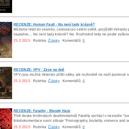
RECENZE: Human Fault - No není tady krásně?
Můžeme létat do vesmíru, cestovat po celém světě, projíždět miliardy 
napadne,... No není tady krásně? Ne. Rozhodně tedy ne podle vyško
25.3.2015
Rubrika:
Články
Komentářů:
0
RECENZE: VPV - Zase na dně
VPV jsou možná Veteráni příští války, ale rozhodně ne naší punkové s
25.3.2015
Rubrika:
Články
Komentářů:
0
RECENZE: Fatality - Bloody Hate
Třetí deska brněnských deathmetalistů Fatality vychází v nezvykle “lu
fotodokumentace navíc slibuje “Pornography, brutality, violence and se
25.3.2015
Rubrika:
Články
Komentářů:
0