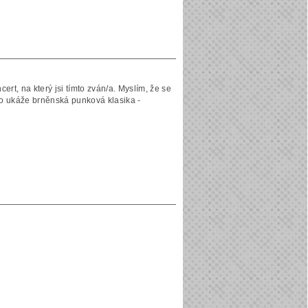
rt, na který jsi tímto zván/a. Myslím, že se
o ukáže brněnská punková klasika -