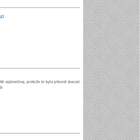
z)
čitě výjimečnej, protože to bylo přesně dvacet
íp.