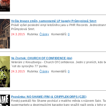
Vyšla Invaze změn, samostatné LP kapely Průmyslová Smrt
Právě vyšel poslední vinyl letošního jara u PHR Records. Jednostrann
Průmyslová Smrt.
24.3.2015
Rubrika:
Články
Komentářů:
0
Ve čtvrtek: CHURCH OF CONFIDENCE (de)
Veteráni z Kreuzbergu - Church Of Confidence. Jedni z prvních, kdo b
´roll do syrovýho 77´punku.
24.3.2015
Rubrika:
Články
Komentářů:
0
Pozvánka: NO SHAME (FIN) & CRIPPLEKORPS (CZE)
Finský pankáči No Shame pochází z malého města s názvem Salo. Ta
supermarkety a deprimujícími karaoke bary snažili najít cestu z toho ve