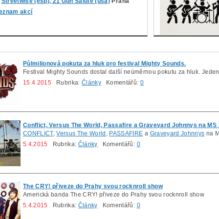
Streetwise (esp), 21 Gun Salute (usa)
Praha
eznam akcí
Půlmilionová pokuta za hluk pro festival Mighty Sounds.
Festival Mighty Sounds dostal další neúměrnou pokutu za hluk. Jeden
15.4.2015
Rubrika:
Články
Komentářů:
0
Conflict, Versus The World, Passafire a Graveyard Johnnys na MS
CONFLICT
,
Versus The World
,
PASSAFIRE
a
Graveyard Johnnys
na M
5.4.2015
Rubrika:
Články
Komentářů:
0
The CRY! přiveze do Prahy svou rocknroll show
Americká banda The CRY! přiveze do Prahy svou rocknroll show
5.4.2015
Rubrika:
Články
Komentářů:
0