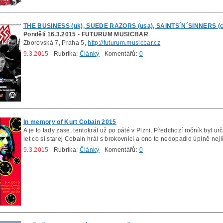
THE BUSINESS (uk), SUEDE RAZORS (usa), SAINTS´N´SINNERS (c
Pondělí 16.3.2015 - FUTURUM MUSICBAR
Zborovská 7, Praha 5,
http://futurum.musicbar.cz
9.3.2015
Rubrika:
Články
Komentářů:
0
In memory of Kurt Cobain 2015
A je to tady zase, tentokrát už po páté v Plzni. Předchozí ročník byl ur
let co si starej Cobain hrál s brokovnicí a ono to nedopadlo úplně nejl
9.3.2015
Rubrika:
Články
Komentářů:
0