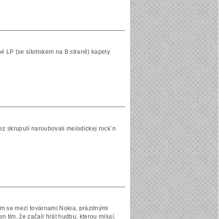
é LP (se sítotiskem na B straně) kapely
ez skrupulí naroubovali melodickej rock´n
m se mezi továrnami Nokia, prázdnými
n tím, že začali hrát hudbu, kterou milují.