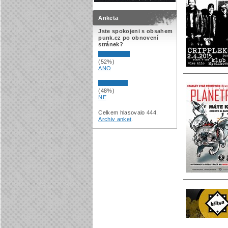
Anketa
Jste spokojeni s obsahem
punk.cz po obnovení
stránek?
(52%)
ANO
(48%)
NE
Celkem hlasovalo 444.
Archiv anket
.