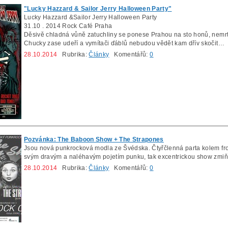
"Lucky Hazzard & Sailor Jerry Halloween Party"
Lucky Hazzard &Sailor Jerry Halloween Party
31.10 . 2014 Rock Café Praha
Děsivě chladná vůně zatuchliny se ponese Prahou na sto honů, nemrt
Chucky zase udeří a vymítači ďáblů nebudou vědět kam dřív skočit…
28.10.2014
Rubrika:
Články
Komentářů:
0
Pozvánka: The Baboon Show + The Strapones
Jsou nová punkrocková modla ze Švédska. Čtyřčlenná parta kolem fro
svým dravým a naléhavým pojetím punku, tak excentrickou show zmi
28.10.2014
Rubrika:
Články
Komentářů:
0