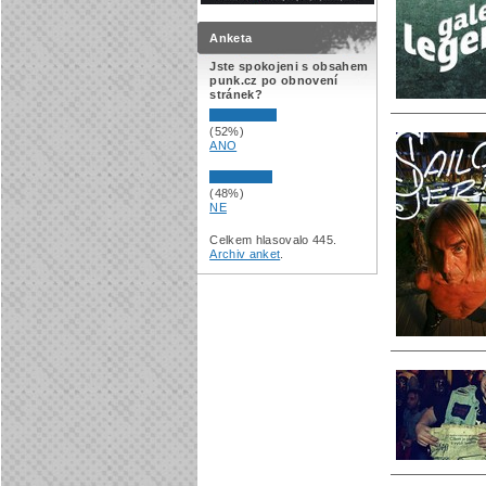
Anketa
Jste spokojeni s obsahem
punk.cz po obnovení
stránek?
(52%)
ANO
(48%)
NE
Celkem hlasovalo 445.
Archiv anket
.