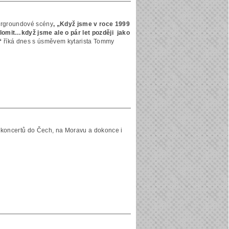
dergroundové scény
, „Když jsme v roce 1999
zlomit…když jsme ale o pár let později jako
“
říká dnes s úsměvem kytarista Tommy
k koncertů do Čech, na Moravu a dokonce i