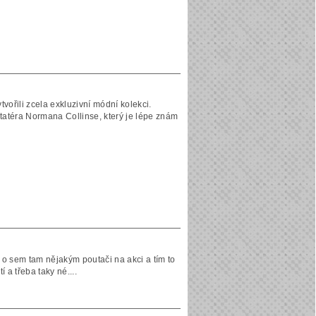
tvořili zcela exkluzivní módní kolekci.
tatéra Normana Collinse, který je lépe znám
 o sem tam nějakým poutači na akci a tím to
í a třeba taky né....