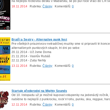
na nejlepší rockovou desku v Maďarsku, se po půl roce vrací do ČR s
18.11.2014
Rubrika:
Články
Komentářů:
0
Bratři a Sestry - Alternative punk fest
Pre všetkých priaznivcov netradičnej muziky sme si pripravili tri konce
alternatívnych punkových skupín, tri dni po sebe:
20.11.2014 - Už Jsme Doma
21.11.2014 - Vasilův Rubáš
22.11.2014 - Zuby Nehty
13.11.2014
Rubrika:
Články
Komentářů:
0
Startuje předprodej na Mighty Sounds
Od 10. listopadu už je možné kupovat vstupenky na jedenáctý ročník,
nabídne to nejlepší z punkrocku, rock’n’rollu, punku, ska, reggae, hard
12.11.2014
Rubrika:
Články
Komentářů:
0