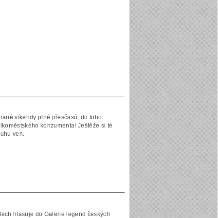
rané víkendy plné přesčasů, do toho
elkoměstského konzumenta! Ještěže si té
ruhu ven.
etech hlasuje do Galerie legend českých