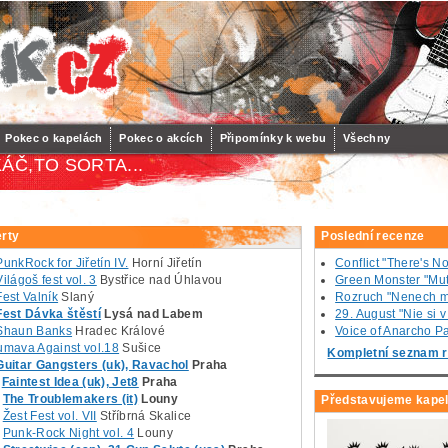
Pokec o kapelách
Pokec o akcích
Připomínky k webu
Všechny
ÁČ,TO SORTA...
rty
Poslední recenze
PunkRock for Jiřetín IV.
Horní Jiřetín
Conflict "There's N
Világoš fest vol. 3
Bystřice nad Úhlavou
Green Monster "Mut
Fest Valník
Slaný
Rozruch "Nenech m
Fest Dávka štěstí
Lysá nad Labem
29. August "Nie si 
Shaun Banks
Hradec Králové
Voice of Anarcho Pac
umava Against vol.18
Sušice
Kompletní seznam r
Guitar Gangsters (uk), Ravachol
Praha
Faintest Idea (uk), Jet8
Praha
The Troublemakers (it)
Louny
Představujeme kape
Žest Fest vol. VII
Stříbrná Skalice
Punk-Rock Night vol. 4
Louny