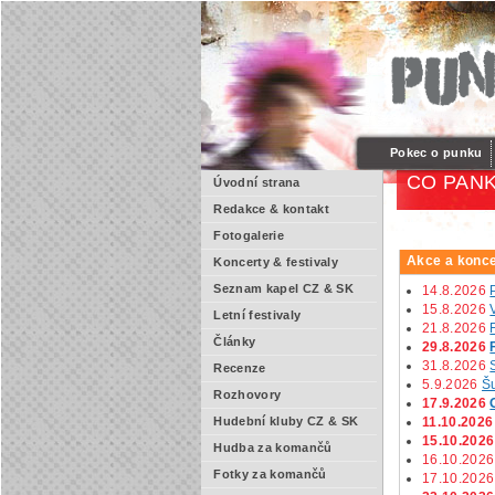
Pokec o punku
CO PANK
Úvodní strana
Redakce & kontakt
Fotogalerie
Akce a konce
Koncerty & festivaly
Seznam kapel CZ & SK
14.8.2026
15.8.2026
Letní festivaly
21.8.2026
Články
29.8.2026
31.8.2026
Recenze
5.9.2026
Š
Rozhovory
17.9.2026
11.10.2026
Hudební kluby CZ & SK
15.10.2026
Hudba za komančů
16.10.2026
Fotky za komančů
17.10.2026