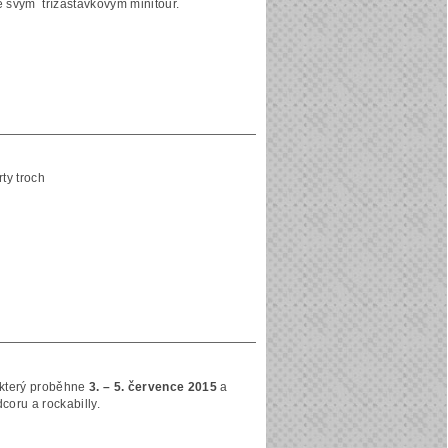
e svým třízastávkovým minitour.
rty troch
 který proběhne
3. – 5. července 2015
a
coru a rockabilly.