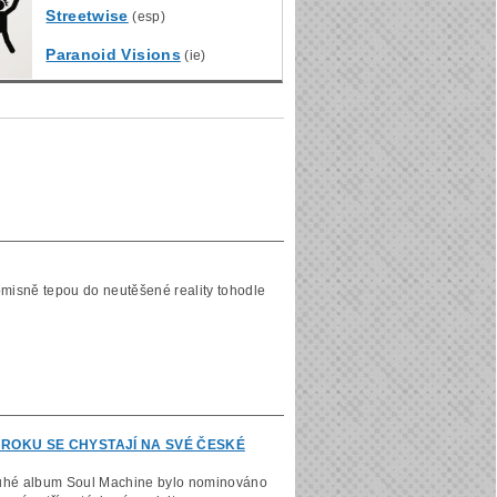
Streetwise
(esp)
Paranoid Visions
(ie)
omisně tepou do neutěšené reality tohodle
ROKU SE CHYSTAJÍ NA SVÉ ČESKÉ
 druhé album Soul Machine bylo nominováno