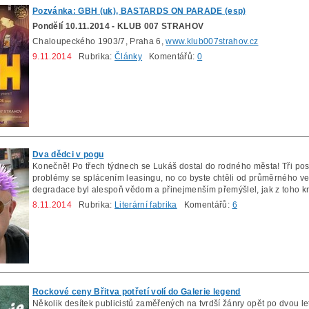
Pozvánka: GBH (uk), BASTARDS ON PARADE (esp)
Pondělí 10.11.2014 - KLUB 007 STRAHOV
Chaloupeckého 1903/7, Praha 6,
www.klub007strahov.cz
9.11.2014
Rubrika:
Články
Komentářů:
0
Dva dědci v pogu
Konečně! Po třech týdnech se Lukáš dostal do rodného města! Tři pos
problémy se splácením leasingu, no co byste chtěli od průměrného v
degradace byl alespoň vědom a přinejmenším přemýšlel, jak z toho k
8.11.2014
Rubrika:
Literární fabrika
Komentářů:
6
Rockové ceny Břitva potřetí volí do Galerie legend
Několik desítek publicistů zaměřených na tvrdší žánry opět po dvou l