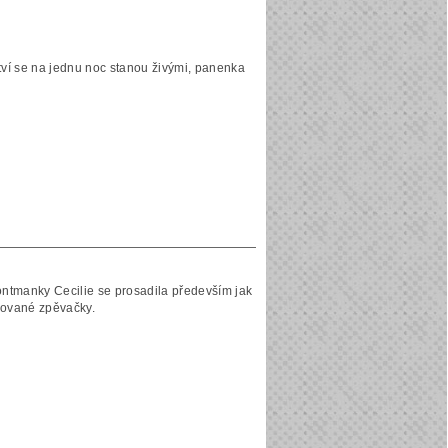
ví se na jednu noc stanou živými, panenka
ntmanky Cecilie se prosadila především jak
ňované zpěvačky.