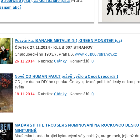
Streetwise (esp), 21 Gun Salute (usa)
Praha
eznam akcí
Pozvánka: BANANE METALIK (fr), GREEN MONSTER (cz)
Čtvrtek 27.11.2014 - KLUB 007 STRAHOV
Chaloupeckého 1903/7, Praha 6,
www.klub007strahov.cz
26.11.2014
Rubrika:
Články
Komentářů:
0
Nové CD HUMAN FAULT právě vyšlo u Cecek records !
CD je v duchu DIY hc / punku. Česky zpívané politické texty nekompr
světa.
18.11.2014
Rubrika:
Články
Komentářů:
0
MAĎARŠTÍ THE TROUSERS NOMINOVANÍ NA ROCKOVOU DESKU 
MINITURNÉ
Maďarská banda hrající kytarovými sóly nabitý garage rock, jejichž