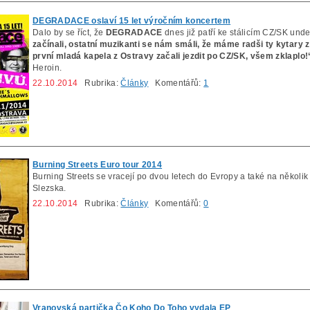
DEGRADACE oslaví 15 let výročním koncertem
Dalo by se říct, že
DEGRADACE
dnes již patří ke stálicím CZ/SK un
začínali, ostatní muzikanti se nám smáli, že máme radši ty kytary 
první mladá kapela z Ostravy začali jezdit po CZ/SK, všem zklaplo!
Heroin.
22.10.2014
Rubrika:
Články
Komentářů:
1
Burning Streets Euro tour 2014
Burning Streets se vracejí po dvou letech do Evropy a také na několi
Slezska.
22.10.2014
Rubrika:
Články
Komentářů:
0
Vranovská partička Čo Koho Do Toho vydala EP