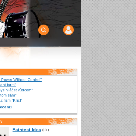
o Power Without Control"
ant farm"
ysl vláčet vůdcem"
v tom sám"
ifism "Křič!"
ecenzi
ly
Faintest Idea
(uk)