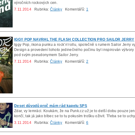
výročních rockových cen.
7.11.2014
Rubrika:
Články
Komentářů:
1
IGGY POP NAVRHL THE FLASH COLLECTION PRO SAILOR JERRY
Iggy Pop, ikona punku a rock’n‘rollu, společně s rumem Sailor Jerry vy
Design a provedení tohoto jedinečného počinu byl inspirován výtvory 
pod svým pseudonymem Sailor Jerry.
7.11.2014
Rubrika:
Články
Komentářů:
2
Deset důvodů proč mám rád kapelu SPS
Zdar, vy lemráci. Koukám, že na Punk.cz už je to delší dobu pouze jen
končí, tak já jako blbec se to tu pokusím trošku oživit. Třeba se to uchyt
3.11.2014
Rubrika:
Články
Komentářů:
6